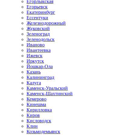
Егорлыкская
Егорьевск
Екатеринбург
Ессентуки
Железнодорожный
Жуковский
Зеленоград
Зеленодольск
Иваново
Ивантеевка
Ижевск
Иркутск
Йошкар-Ола
Казань
Калининград
Калуга
Каменск-Уральский
Каменск-Шахтинский
Кемерово
Кинешма
Кирилловка
Киров
Кисловодск
Клин
Козьмодемьянск