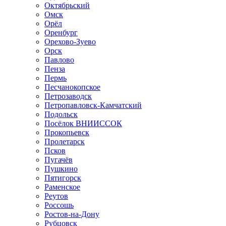
Октябрьский
Омск
Орёл
Оренбург
Орехово-Зуево
Орск
Павлово
Пенза
Пермь
Песчанокопское
Петрозаводск
Петропавловск-Камчатский
Подольск
Посёлок ВНИИССОК
Прокопьевск
Пролетарск
Псков
Пугачёв
Пушкино
Пятигорск
Раменское
Реутов
Россошь
Ростов-на-Дону
Рубцовск