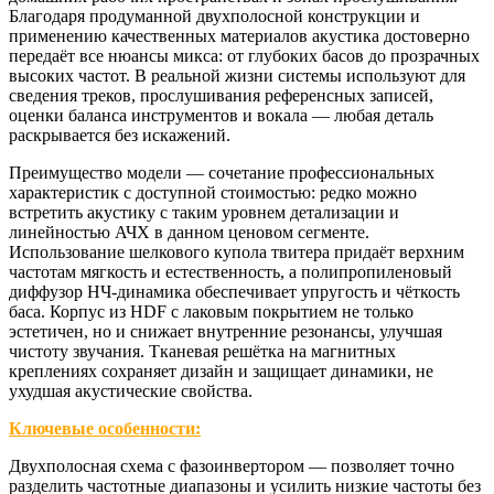
Благодаря продуманной двухполосной конструкции и
применению качественных материалов акустика достоверно
передаёт все нюансы микса: от глубоких басов до прозрачных
высоких частот. В реальной жизни системы используют для
сведения треков, прослушивания референсных записей,
оценки баланса инструментов и вокала — любая деталь
раскрывается без искажений.
Преимущество модели — сочетание профессиональных
характеристик с доступной стоимостью: редко можно
встретить акустику с таким уровнем детализации и
линейностью АЧХ в данном ценовом сегменте.
Использование шелкового купола твитера придаёт верхним
частотам мягкость и естественность, а полипропиленовый
диффузор НЧ‑динамика обеспечивает упругость и чёткость
баса. Корпус из HDF с лаковым покрытием не только
эстетичен, но и снижает внутренние резонансы, улучшая
чистоту звучания. Тканевая решётка на магнитных
креплениях сохраняет дизайн и защищает динамики, не
ухудшая акустические свойства.
Ключевые особенности:
Двухполосная схема с фазоинвертором
— позволяет точно
разделить частотные диапазоны и усилить низкие частоты без