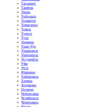
Таганрог
Тамбов
Тверь
Тобольск
Тольятти
Томилино
Томск
Туапсе
Тула
Тюмень
Улан-Удэ
Ульяновск
Урюпинск
Уссурийск
Уфа
Ухта
Фрязино
Хабаровск
Химки
Хотьково
Целина
Чебоксары
Челябинск
Череповец
Чехов