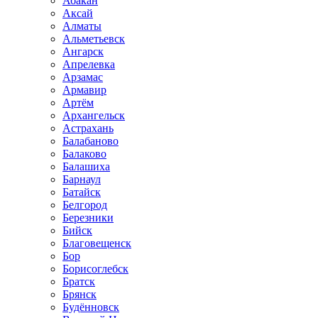
Абакан
Аксай
Алматы
Альметьевск
Ангарск
Апрелевка
Арзамас
Армавир
Артём
Архангельск
Астрахань
Балабаново
Балаково
Балашиха
Барнаул
Батайск
Белгород
Березники
Бийск
Благовещенск
Бор
Борисоглебск
Братск
Брянск
Будённовск