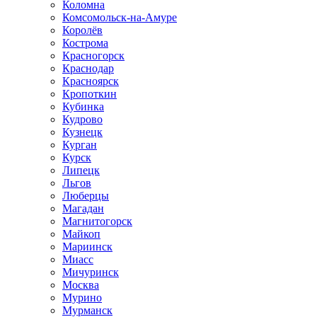
Коломна
Комсомольск-на-Амуре
Королёв
Кострома
Красногорск
Краснодар
Красноярск
Кропоткин
Кубинка
Кудрово
Кузнецк
Курган
Курск
Липецк
Льгов
Люберцы
Магадан
Магнитогорск
Майкоп
Мариинск
Миасс
Мичуринск
Москва
Мурино
Мурманск