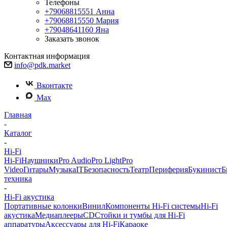
Телефоны
+79068815551
Анна
+79068815550
Мария
+79048641160
Яна
Заказать звонок
Контактная информация
info@pdk.market
Вконтакте
Max
Главная
-
Каталог
-
Hi-Fi
Hi-Fi
Наушники
Pro Audio
Pro Light
Pro
Video
Гитары
Музыка
IT
Безопасность
Театр
Периферия
Букинист
Б
техника
-
Hi-Fi акустика
Портативные колонки
Винил
Компоненты Hi-Fi системы
Hi-Fi
акустика
Медиаплееры
CD
Стойки и тумбы для Hi-Fi
аппаратуры
Аксессуары для Hi-Fi
Караоке