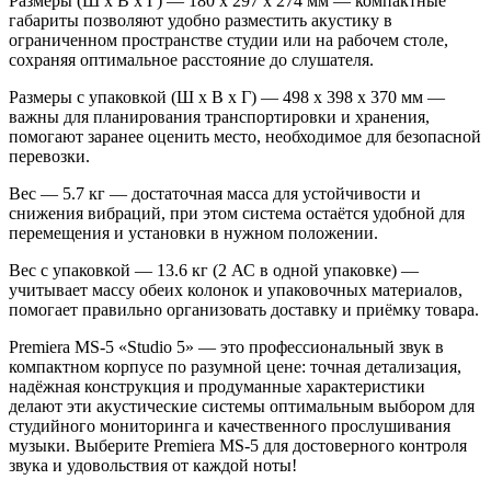
Размеры (Ш x В x Г) — 180 х 297 х 274 мм
— компактные
габариты позволяют удобно разместить акустику в
ограниченном пространстве студии или на рабочем столе,
сохраняя оптимальное расстояние до слушателя.
Размеры с упаковкой (Ш x В x Г) — 498 х 398 х 370 мм
—
важны для планирования транспортировки и хранения,
помогают заранее оценить место, необходимое для безопасной
перевозки.
Вес — 5.7 кг
— достаточная масса для устойчивости и
снижения вибраций, при этом система остаётся удобной для
перемещения и установки в нужном положении.
Вес с упаковкой — 13.6 кг (2 АС в одной упаковке)
—
учитывает массу обеих колонок и упаковочных материалов,
помогает правильно организовать доставку и приёмку товара.
Premiera MS‑5 «Studio 5» — это профессиональный звук в
компактном корпусе по разумной цене: точная детализация,
надёжная конструкция и продуманные характеристики
делают эти акустические системы оптимальным выбором для
студийного мониторинга и качественного прослушивания
музыки. Выберите Premiera MS‑5 для достоверного контроля
звука и удовольствия от каждой ноты!