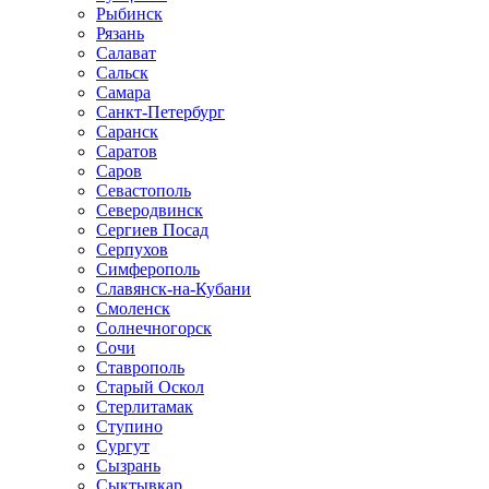
Рыбинск
Рязань
Салават
Сальск
Самара
Санкт-Петербург
Саранск
Саратов
Саров
Севастополь
Северодвинск
Сергиев Посад
Серпухов
Симферополь
Славянск-на-Кубани
Смоленск
Солнечногорск
Сочи
Ставрополь
Старый Оскол
Стерлитамак
Ступино
Сургут
Сызрань
Сыктывкар