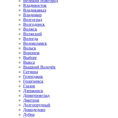
Великий Новгород
Владивосток
Владикавказ
Владимир
Волгоград
Волгодонск
Волжск
Волжский
Вологда
Волоколамск
Вольск
Воронеж
Выборг
Выкса
Вышний Волочёк
Гатчина
Геленджик
Георгиевск
Глазов
Дзержинск
Димитровград
Дмитров
Долгопрудный
Домодедово
Дубна