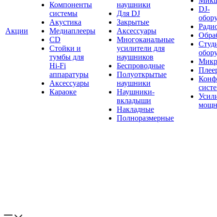
Мик
Компоненты
наушники
DJ-
системы
Для DJ
обор
Акустика
Закрытые
Ради
Акции
Медиаплееры
Аксессуары
Обраб
CD
Многоканальные
Студ
Стойки и
усилители для
обор
тумбы для
наушников
Микр
Hi-Fi
Беспроводные
Плее
аппаратуры
Полуоткрытые
Конф
Аксессуары
наушники
сист
Караоке
Наушники-
Усил
вкладыши
мощн
Накладные
Полноразмерные