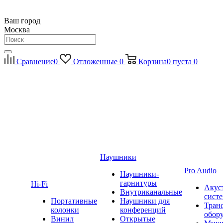
Ваш город
Москва
Сравнение
0
Отложенные
0
Корзина
0
пуста
0
Наушники
Pro Audio
Наушники-
гарнитуры
Hi-Fi
Акус
Внутриканальные
сист
Портативные
Наушники для
Тран
колонки
конференций
обор
Винил
Открытые