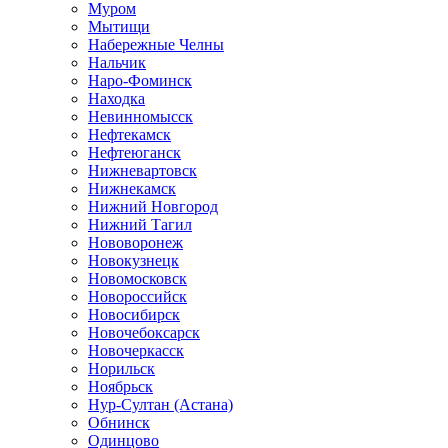
Муром
Мытищи
Набережные Челны
Нальчик
Наро-Фоминск
Находка
Невинномысск
Нефтекамск
Нефтеюганск
Нижневартовск
Нижнекамск
Нижний Новгород
Нижний Тагил
Нововоронеж
Новокузнецк
Новомосковск
Новороссийск
Новосибирск
Новочебоксарск
Новочеркасск
Норильск
Ноябрьск
Нур-Султан (Астана)
Обнинск
Одинцово