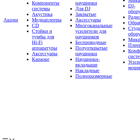
Мик
Компоненты
наушники
DJ-
системы
Для DJ
обор
Акустика
Закрытые
Ради
Акции
Медиаплееры
Аксессуары
Обраб
CD
Многоканальные
Студ
Стойки и
усилители для
обор
тумбы для
наушников
Микр
Hi-Fi
Беспроводные
Плее
аппаратуры
Полуоткрытые
Конф
Аксессуары
наушники
сист
Караоке
Наушники-
Усил
вкладыши
мощн
Накладные
Полноразмерные