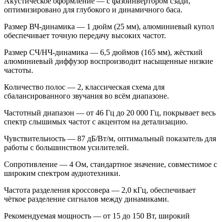
Акустическое оформление
— с фазоинвертором сзади,
оптимизировано для глубокого и динамичного баса.
Размер ВЧ‑динамика
— 1 дюйм (25 мм), алюминиевый купол
обеспечивает точную передачу высоких частот.
Размер СЧ/НЧ‑динамика
— 6,5 дюймов (165 мм), жёсткий
алюминиевый диффузор воспроизводит насыщенные низкие
частоты.
Количество полос
— 2, классическая схема для
сбалансированного звучания во всём диапазоне.
Частотный диапазон
— от 46 Гц до 20 000 Гц, покрывает весь
спектр слышимых частот с акцентом на детализацию.
Чувствительность
— 87 дБ/Вт/м, оптимальный показатель для
работы с большинством усилителей.
Сопротивление
— 4 Ом, стандартное значение, совместимое с
широким спектром аудиотехники.
Частота разделения кроссовера
— 2,0 кГц, обеспечивает
чёткое разделение сигналов между динамиками.
Рекомендуемая мощность
— от 15 до 150 Вт, широкий