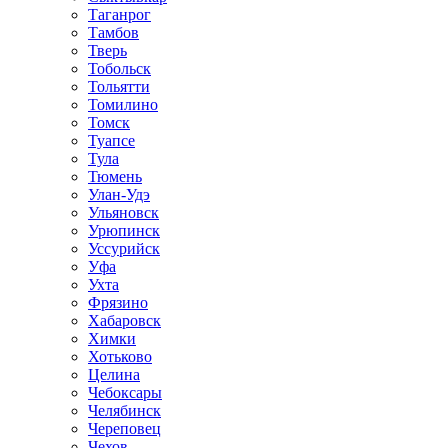
Таганрог
Тамбов
Тверь
Тобольск
Тольятти
Томилино
Томск
Туапсе
Тула
Тюмень
Улан-Удэ
Ульяновск
Урюпинск
Уссурийск
Уфа
Ухта
Фрязино
Хабаровск
Химки
Хотьково
Целина
Чебоксары
Челябинск
Череповец
Чехов