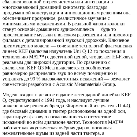
сбалансированной стереосистемы или интеграции в
многоканальный домашний кинотеатр: благодаря
продуманной конструкции и инновационным решениям она
обеспечивает прозрачное, реалистичное звучание с
минимальными искажениями. В реальной жизни колонки
станут основой домашнего аудиокомплекса — будь то
прослушивание музыки в высоком разрешении или просмотр
фильмов с детализированной звуковой дорожкой. Ключевое
преимущество модели — сочетание технологий флагманских
линеек KEF (включая излучатель Uni‑Q 12‑го поколения и
технологию MAT™) с доступной ценой, что делает Hi‑Fi‑звук
реальным для широкой аудитории. По сравнению с
аналогами, KEF Q3 Meta выделяется способностью
равномерно распределять звук по всему помещению и
устранять до 99 % высокочастотных искажений — результат
совместной разработки с Acoustic Metamaterials Group.
Модель входит в девятое издание легендарной линейки KEF
Q, существующей с 1991 года, и наследует лучшие
инженерные решения бренда. Фирменный излучатель Uni‑Q,
где басовый динамик и твитер расположены на одной оси,
гарантирует фазовую согласованность и отсутствие
искажений во всём диапазоне частот. Технология MAT™
работает как акустическая «чёрная дыра», поглощая
нежелательные шумы из задней части твитера, а