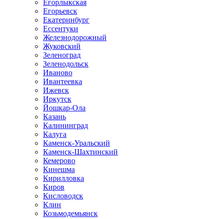
Егорлыкская
Егорьевск
Екатеринбург
Ессентуки
Железнодорожный
Жуковский
Зеленоград
Зеленодольск
Иваново
Ивантеевка
Ижевск
Иркутск
Йошкар-Ола
Казань
Калининград
Калуга
Каменск-Уральский
Каменск-Шахтинский
Кемерово
Кинешма
Кирилловка
Киров
Кисловодск
Клин
Козьмодемьянск