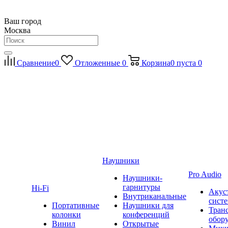
Ваш город
Москва
Сравнение
0
Отложенные
0
Корзина
0
пуста
0
Наушники
Pro Audio
Наушники-
гарнитуры
Hi-Fi
Акус
Внутриканальные
сист
Портативные
Наушники для
Тран
колонки
конференций
обор
Винил
Открытые