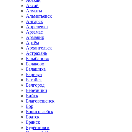
Абакан
Аксай
Алматы
Альметьевск
Ангарск
Апрелевка
Арзамас
Армавир
Артём
Архангельск
Астрахань
Балабаново
Балаково
Балашиха
Барнаул
Батайск
Белгород
Березники
Бийск
Благовещенск
Бор
Борисоглебск
Братск
Брянск
Будённовск