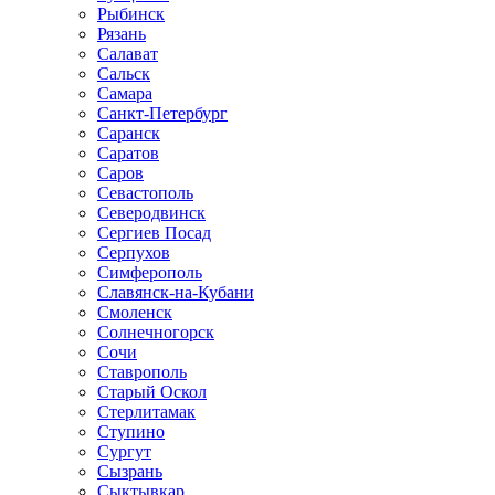
Рыбинск
Рязань
Салават
Сальск
Самара
Санкт-Петербург
Саранск
Саратов
Саров
Севастополь
Северодвинск
Сергиев Посад
Серпухов
Симферополь
Славянск-на-Кубани
Смоленск
Солнечногорск
Сочи
Ставрополь
Старый Оскол
Стерлитамак
Ступино
Сургут
Сызрань
Сыктывкар