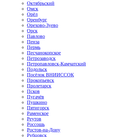
Октябрьский
Омск
Орёл
Оренбург
Орехово-Зуево
Орск
Павлово
Пенза
Пермь
Песчанокопское
Петрозаводск
Петропавловск-Камчатский
Подольск
Посёлок ВНИИССОК
Прокопьевск
Пролетарск
Псков
Пугачёв
Пушкино
Пятигорск
Раменское
Реутов
Россошь
Ростов-на-Дону
Рубцовск