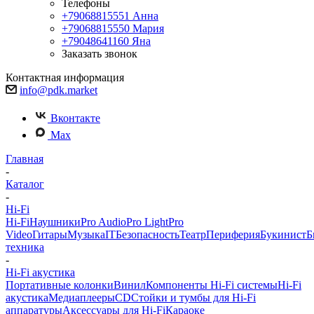
Телефоны
+79068815551
Анна
+79068815550
Мария
+79048641160
Яна
Заказать звонок
Контактная информация
info@pdk.market
Вконтакте
Max
Главная
-
Каталог
-
Hi-Fi
Hi-Fi
Наушники
Pro Audio
Pro Light
Pro
Video
Гитары
Музыка
IT
Безопасность
Театр
Периферия
Букинист
Б
техника
-
Hi-Fi акустика
Портативные колонки
Винил
Компоненты Hi-Fi системы
Hi-Fi
акустика
Медиаплееры
CD
Стойки и тумбы для Hi-Fi
аппаратуры
Аксессуары для Hi-Fi
Караоке