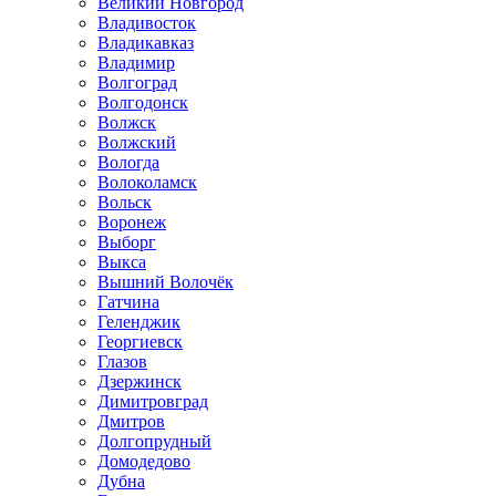
Великий Новгород
Владивосток
Владикавказ
Владимир
Волгоград
Волгодонск
Волжск
Волжский
Вологда
Волоколамск
Вольск
Воронеж
Выборг
Выкса
Вышний Волочёк
Гатчина
Геленджик
Георгиевск
Глазов
Дзержинск
Димитровград
Дмитров
Долгопрудный
Домодедово
Дубна