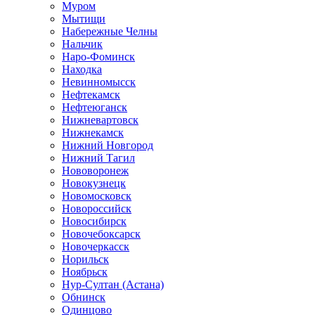
Муром
Мытищи
Набережные Челны
Нальчик
Наро-Фоминск
Находка
Невинномысск
Нефтекамск
Нефтеюганск
Нижневартовск
Нижнекамск
Нижний Новгород
Нижний Тагил
Нововоронеж
Новокузнецк
Новомосковск
Новороссийск
Новосибирск
Новочебоксарск
Новочеркасск
Норильск
Ноябрьск
Нур-Султан (Астана)
Обнинск
Одинцово