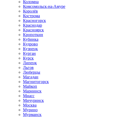
Коломна
Комсомольск-на-Амуре
Королёв
Кострома
Красногорск
Краснодар
Красноярск
Кропоткин
Кубинка
Кудрово
Кузнецк
Курган
Курск
Липецк
Льгов
Люберцы
Магадан
Магнитогорск
Майкоп
Мариинск
Миасс
Мичуринск
Москва
Мурино
Мурманск