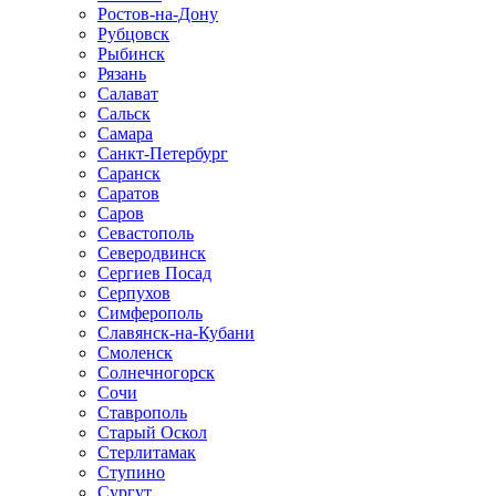
Ростов-на-Дону
Рубцовск
Рыбинск
Рязань
Салават
Сальск
Самара
Санкт-Петербург
Саранск
Саратов
Саров
Севастополь
Северодвинск
Сергиев Посад
Серпухов
Симферополь
Славянск-на-Кубани
Смоленск
Солнечногорск
Сочи
Ставрополь
Старый Оскол
Стерлитамак
Ступино
Сургут