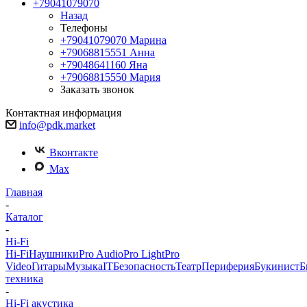
+79041079070
Назад
Телефоны
+79041079070
Марина
+79068815551
Анна
+79048641160
Яна
+79068815550
Мария
Заказать звонок
Контактная информация
info@pdk.market
Вконтакте
Max
Главная
-
Каталог
-
Hi-Fi
Hi-Fi
Наушники
Pro Audio
Pro Light
Pro
Video
Гитары
Музыка
IT
Безопасность
Театр
Периферия
Букинист
Б
техника
-
Hi-Fi акустика