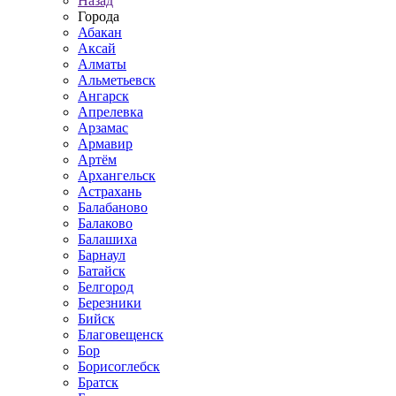
Назад
Города
Абакан
Аксай
Алматы
Альметьевск
Ангарск
Апрелевка
Арзамас
Армавир
Артём
Архангельск
Астрахань
Балабаново
Балаково
Балашиха
Барнаул
Батайск
Белгород
Березники
Бийск
Благовещенск
Бор
Борисоглебск
Братск