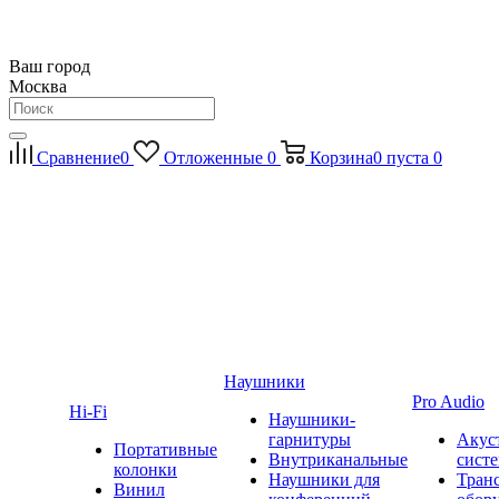
Ваш город
Москва
Сравнение
0
Отложенные
0
Корзина
0
пуста
0
Наушники
Pro Audio
Hi-Fi
Наушники-
гарнитуры
Акус
Портативные
Внутриканальные
сист
колонки
Наушники для
Тран
Винил