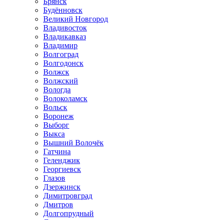
Брянск
Будённовск
Великий Новгород
Владивосток
Владикавказ
Владимир
Волгоград
Волгодонск
Волжск
Волжский
Вологда
Волоколамск
Вольск
Воронеж
Выборг
Выкса
Вышний Волочёк
Гатчина
Геленджик
Георгиевск
Глазов
Дзержинск
Димитровград
Дмитров
Долгопрудный