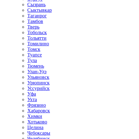
Сызрань
Сыктывкар
Таганрог
Тамбов
Тверь
Тобольск
Тольятти
Томилино
Томск
Туапсе
Тула
Тюмень
Улан-Удэ
Ульяновск
Урюпинск
Уссурийск
Уфа
Ухта
Фрязино
Хабаровск
Химки
Хотьково
Целина
Чебоксары
Челябинск