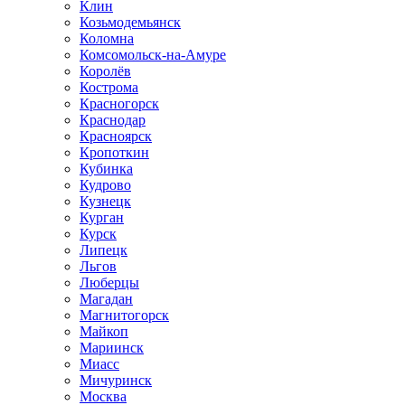
Клин
Козьмодемьянск
Коломна
Комсомольск-на-Амуре
Королёв
Кострома
Красногорск
Краснодар
Красноярск
Кропоткин
Кубинка
Кудрово
Кузнецк
Курган
Курск
Липецк
Льгов
Люберцы
Магадан
Магнитогорск
Майкоп
Мариинск
Миасс
Мичуринск
Москва