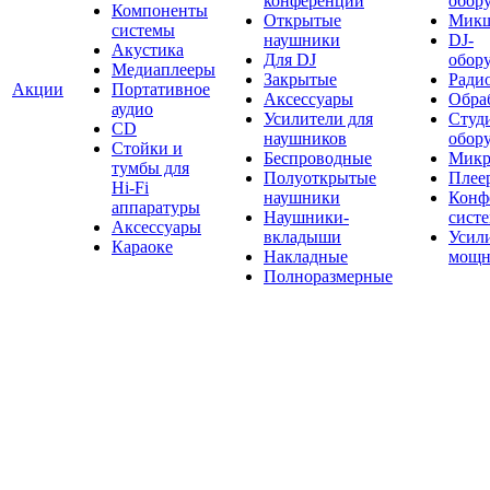
конференций
обор
Компоненты
Открытые
Мик
системы
наушники
DJ-
Акустика
Для DJ
обор
Медиаплееры
Закрытые
Ради
Акции
Портативное
Аксессуары
Обраб
аудио
Усилители для
Студ
CD
наушников
обор
Стойки и
Беспроводные
Микр
тумбы для
Полуоткрытые
Плее
Hi-Fi
наушники
Конф
аппаратуры
Наушники-
сист
Аксессуары
вкладыши
Усил
Караоке
Накладные
мощн
Полноразмерные