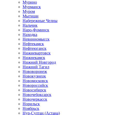
Мурино
Мурманск
Муром
Мытищи
Набережные Челны
Нальчик
Наро-Фоминск
Находка
Невинномысск
Нефтекамск
Нефтеюганск
Нижневартовск
Нижнекамск
Нижний Новгород
Нижний Тагил
Нововоронеж
Новокузнецк
Новомосковск
Новороссийск
Новосибирск
Новочебоксарск
Новочеркасск
Норильск
Ноябрьск
Нур-Султан (Астана)