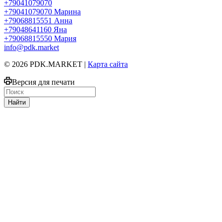
+79041079070
+79041079070
Марина
+79068815551
Анна
+79048641160
Яна
+79068815550
Мария
info@pdk.market
© 2026 PDK.MARKET |
Карта сайта
Версия для печати
Найти