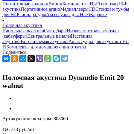
Портативные колонки
Винил
Компоненты Hi-Fi системы
Hi-Fi
акустика
Портативное аудио
Медиаплееры
CD
Стойки и тумбы
для Hi-Fi аппаратуры
Аксессуары для Hi-Fi
Караоке
-
Полочная акустика
Напольная акустика
Саундбары
Низкочастотная акустика
(сабвуферы)
Центральные каналы
Настенная
акустика
Встраиваемая акустика
Аксессуары для акустики Hi-
Fi
Комплекты для домашнего кинотеатра
Поделиться
Полочная акустика Dynaudio Emit 20
walnut
Артикул номенклатуры:
808060
166 733
руб.
/шт