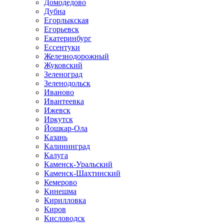
Домодедово
Дубна
Егорлыкская
Егорьевск
Екатеринбург
Ессентуки
Железнодорожный
Жуковский
Зеленоград
Зеленодольск
Иваново
Ивантеевка
Ижевск
Иркутск
Йошкар-Ола
Казань
Калининград
Калуга
Каменск-Уральский
Каменск-Шахтинский
Кемерово
Кинешма
Кирилловка
Киров
Кисловодск