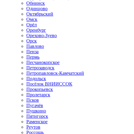
Обнинск
Одинцово
Октябрьский
Омск
Орёл
Оренбург
Орехово-Зуево
Орск
Павлово
Пенза
Пермь
Песчанокопское
Петрозаводск
Петропавловск-Камчатский
Подольск
Посёлок ВНИИССОК
Прокопьевск
Пролетарск
Псков
Пугачёв
Пушкино
Пятигорск
Раменское
Реутов
Россошь