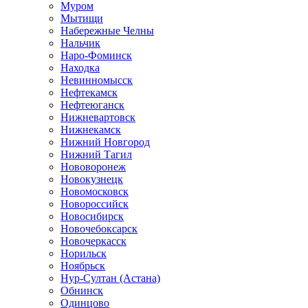
Муром
Мытищи
Набережные Челны
Нальчик
Наро-Фоминск
Находка
Невинномысск
Нефтекамск
Нефтеюганск
Нижневартовск
Нижнекамск
Нижний Новгород
Нижний Тагил
Нововоронеж
Новокузнецк
Новомосковск
Новороссийск
Новосибирск
Новочебоксарск
Новочеркасск
Норильск
Ноябрьск
Нур-Султан (Астана)
Обнинск
Одинцово