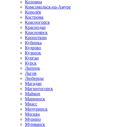
Коломна
Комсомольск-на-Амуре
Королёв
Кострома
Красногорск
Краснодар
Красноярск
Кропоткин
Кубинка
Кудрово
Кузнецк
Курган
Курск
Липецк
Льгов
Люберцы
Магадан
Магнитогорск
Майкоп
Мариинск
Миасс
Мичуринск
Москва
Мурино
Мурманск