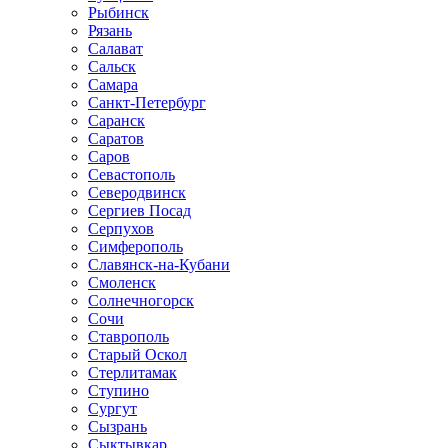
Рыбинск
Рязань
Салават
Сальск
Самара
Санкт-Петербург
Саранск
Саратов
Саров
Севастополь
Северодвинск
Сергиев Посад
Серпухов
Симферополь
Славянск-на-Кубани
Смоленск
Солнечногорск
Сочи
Ставрополь
Старый Оскол
Стерлитамак
Ступино
Сургут
Сызрань
Сыктывкар