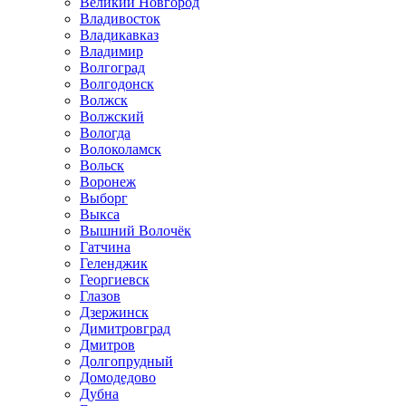
Великий Новгород
Владивосток
Владикавказ
Владимир
Волгоград
Волгодонск
Волжск
Волжский
Вологда
Волоколамск
Вольск
Воронеж
Выборг
Выкса
Вышний Волочёк
Гатчина
Геленджик
Георгиевск
Глазов
Дзержинск
Димитровград
Дмитров
Долгопрудный
Домодедово
Дубна