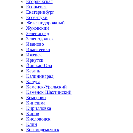
Егорлыкская
Егорьевск
Екатеринбург
Ессентуки
Железнодорожный
Жуковский
Зеленоград
Зеленодольск
Иваново
Ивантеевка
Ижевск
Иркутск
Йошкар-Ола
Казань
Калининград
Калуга
Каменск-Уральский
Каменск-Шахтинский
Кемерово
Кинешма
Кирилловка
Киров
Кисловодск
Клин
Козьмодемьянск