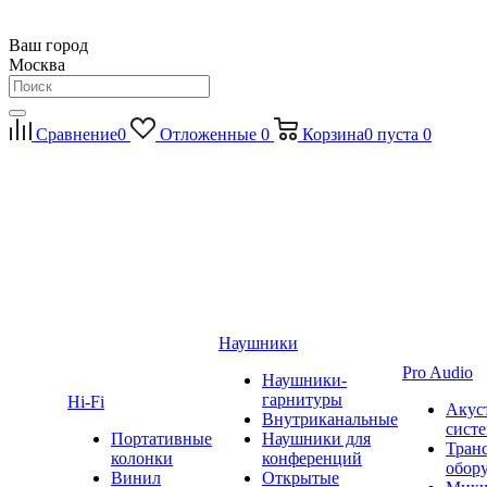
Ваш город
Москва
Сравнение
0
Отложенные
0
Корзина
0
пуста
0
Наушники
Pro Audio
Наушники-
гарнитуры
Hi-Fi
Акус
Внутриканальные
сист
Портативные
Наушники для
Тран
колонки
конференций
обор
Винил
Открытые