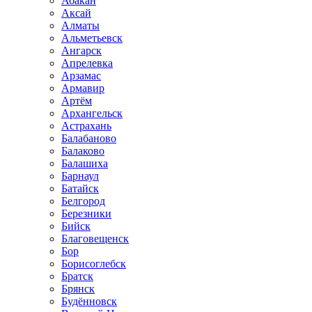
Абакан
Аксай
Алматы
Альметьевск
Ангарск
Апрелевка
Арзамас
Армавир
Артём
Архангельск
Астрахань
Балабаново
Балаково
Балашиха
Барнаул
Батайск
Белгород
Березники
Бийск
Благовещенск
Бор
Борисоглебск
Братск
Брянск
Будённовск