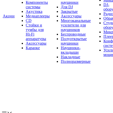
Мик
Компоненты
наушники
DJ-
системы
Для DJ
обор
Акустика
Закрытые
Ради
Акции
Медиаплееры
Аксессуары
Обраб
CD
Многоканальные
Студ
Стойки и
усилители для
обор
тумбы для
наушников
Микр
Hi-Fi
Беспроводные
Плее
аппаратуры
Полуоткрытые
Конф
Аксессуары
наушники
сист
Караоке
Наушники-
Усил
вкладыши
мощн
Накладные
Полноразмерные