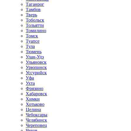
Таганрог
Тамбов
Тверь
Тобольск
Тольятти
Томилино
Томск
Туапсе
Тула
Тюмень
Улан-Удэ
Ульяновск
Урюпинск
Уссурийск
Уфа
Ухта
Фрязино
Хабаровск
Химки
Хотьково
Целина
Чебоксары
Челябинск
Череповец
Чехов