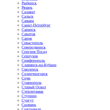
Рыбинск
Рязань
Салават
Сальск
Самара
Санкт-Петербург
Саранск
Саратов
Саров
Севастополь
Северодвинск
Сергиев Посад
Серпухов
Симферополь
Славянск-на-Кубани
Смоленск
Солнечногорск
Сочи
Ставрополь
Старый Оскол
Стерлитамак
Ступино
Сургут
Сызрань
Сыктывкар