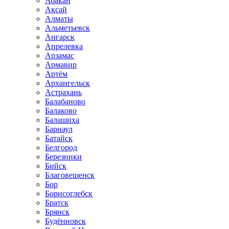
Абакан
Аксай
Алматы
Альметьевск
Ангарск
Апрелевка
Арзамас
Армавир
Артём
Архангельск
Астрахань
Балабаново
Балаково
Балашиха
Барнаул
Батайск
Белгород
Березники
Бийск
Благовещенск
Бор
Борисоглебск
Братск
Брянск
Будённовск