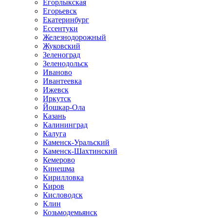
Егорлыкская
Егорьевск
Екатеринбург
Ессентуки
Железнодорожный
Жуковский
Зеленоград
Зеленодольск
Иваново
Ивантеевка
Ижевск
Иркутск
Йошкар-Ола
Казань
Калининград
Калуга
Каменск-Уральский
Каменск-Шахтинский
Кемерово
Кинешма
Кирилловка
Киров
Кисловодск
Клин
Козьмодемьянск