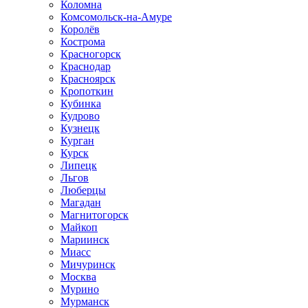
Коломна
Комсомольск-на-Амуре
Королёв
Кострома
Красногорск
Краснодар
Красноярск
Кропоткин
Кубинка
Кудрово
Кузнецк
Курган
Курск
Липецк
Льгов
Люберцы
Магадан
Магнитогорск
Майкоп
Мариинск
Миасс
Мичуринск
Москва
Мурино
Мурманск