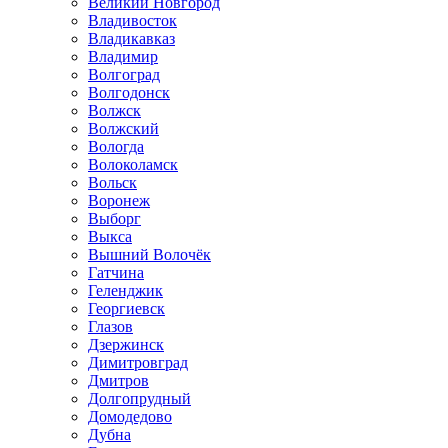
Великий Новгород
Владивосток
Владикавказ
Владимир
Волгоград
Волгодонск
Волжск
Волжский
Вологда
Волоколамск
Вольск
Воронеж
Выборг
Выкса
Вышний Волочёк
Гатчина
Геленджик
Георгиевск
Глазов
Дзержинск
Димитровград
Дмитров
Долгопрудный
Домодедово
Дубна