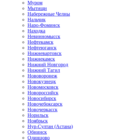
Муром
Мытищи
Набережные Челны
Нальчик
Наро-Фоминск
Находка
Невинномысск
Нефтекамск
Нефтеюганск
Нижневартовск
Нижнекамск
Нижний Новгород
Нижний Тагил
Нововоронеж
Новокузнецк
Новомосковск
Новороссийск
Новосибирск
Новочебоксарск
Новочеркасск
Норильск
Ноябрьск
Нур-Султан (Астана)
Обнинск
Одинцово