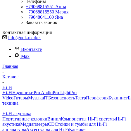
Телефоны
+79068815551
Анна
+79068815550
Мария
+79048641160
Яна
Заказать звонок
Контактная информация
info@pdk.market
Вконтакте
Max
Главная
-
Каталог
-
Hi-Fi
Hi-Fi
Наушники
Pro Audio
Pro Light
Pro
Video
Гитары
Музыка
IT
Безопасность
Театр
Периферия
Букинист
Б
техника
-
Hi-Fi акустика
Портативные колонки
Винил
Компоненты Hi-Fi системы
Hi-Fi
акустика
Медиаплееры
CD
Стойки и тумбы для Hi-Fi
аппаратуры
Аксессуары для Hi-Fi
Караоке