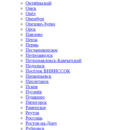
Октябрьский
Омск
Орёл
Оренбург
Орехово-Зуево
Орск
Павлово
Пенза
Пермь
Песчанокопское
Петрозаводск
Петропавловск-Камчатский
Подольск
Посёлок ВНИИССОК
Прокопьевск
Пролетарск
Псков
Пугачёв
Пушкино
Пятигорск
Раменское
Реутов
Россошь
Ростов-на-Дону
Рубцовск