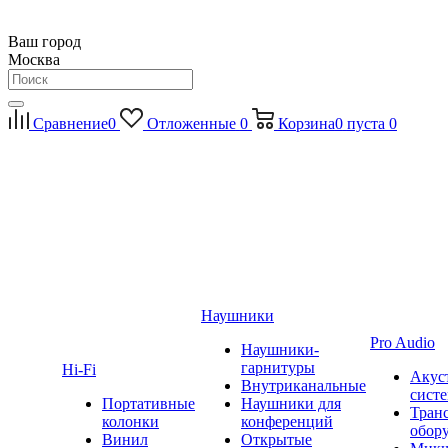
Ваш город
Москва
Сравнение
0
Отложенные
0
Корзина
0
пуста
0
Наушники
Pro Audio
Наушники-
гарнитуры
Hi-Fi
Акус
Внутриканальные
сист
Портативные
Наушники для
Тран
колонки
конференций
обор
Винил
Открытые