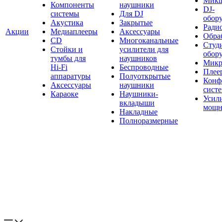
Мик
Компоненты
наушники
DJ-
системы
Для DJ
обор
Акустика
Закрытые
Ради
Акции
Медиаплееры
Аксессуары
Обраб
CD
Многоканальные
Студ
Стойки и
усилители для
обор
тумбы для
наушников
Микр
Hi-Fi
Беспроводные
Плее
аппаратуры
Полуоткрытые
Конф
Аксессуары
наушники
сист
Караоке
Наушники-
Усил
вкладыши
мощн
Накладные
Полноразмерные