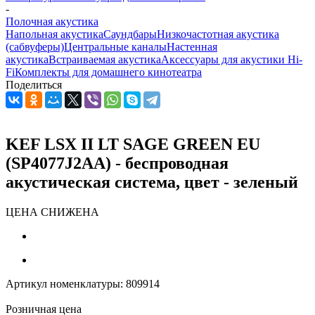
-
Полочная акустика
Напольная акустика
Саундбары
Низкочастотная акустика
(сабвуферы)
Центральные каналы
Настенная
акустика
Встраиваемая акустика
Аксессуары для акустики Hi-
Fi
Комплекты для домашнего кинотеатра
Поделиться
KEF LSX II LT SAGE GREEN EU
(SP4077J2AA) - беспроводная
акустическая система, цвет - зеленый
ЦЕНА СНИЖЕНА
Артикул номенклатуры:
809914
Розничная цена