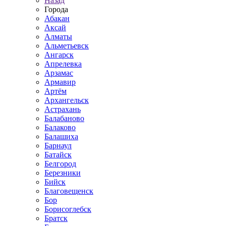
Назад
Города
Абакан
Аксай
Алматы
Альметьевск
Ангарск
Апрелевка
Арзамас
Армавир
Артём
Архангельск
Астрахань
Балабаново
Балаково
Балашиха
Барнаул
Батайск
Белгород
Березники
Бийск
Благовещенск
Бор
Борисоглебск
Братск