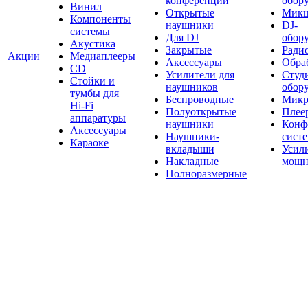
конференций
обор
Винил
Открытые
Мик
Компоненты
наушники
DJ-
системы
Для DJ
обор
Акустика
Закрытые
Ради
Акции
Медиаплееры
Аксессуары
Обраб
CD
Усилители для
Студ
Стойки и
наушников
обор
тумбы для
Беспроводные
Микр
Hi-Fi
Полуоткрытые
Плее
аппаратуры
наушники
Конф
Аксессуары
Наушники-
сист
Караоке
вкладыши
Усил
Накладные
мощн
Полноразмерные