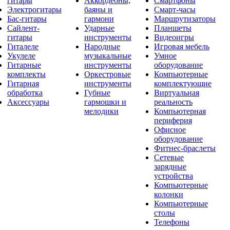
гитары
Аккордеоны,
Смартфоны
Электрогитары
баяны и
Смарт-часы
Бас-гитары
гармони
Маршрутизаторы
Сайлент-
Ударные
Планшеты
гитары
инструменты
Видеоигры
Гиталеле
Народные
Игровая мебель
Укулеле
музыкальные
Умное
Гитарные
инструменты
оборудование
комплекты
Оркестровые
Компьютерные
Гитарная
инструменты
комплектующие
обработка
Губные
Виртуальная
Аксессуары
гармошки и
реальность
мелодики
Компьютерная
периферия
Офисное
оборудование
Фитнес-браслеты
Сетевые
зарядные
устройства
Компьютерные
колонки
Компьютерные
столы
Телефоны