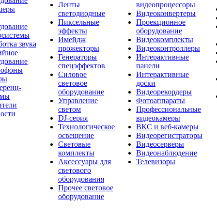
удование
Ленты
видеопроцессоры
шеры
светодиодные
Видеоконвертеры
Пиксельные
Проекционное
удование
эффекты
оборудование
осистемы
Имейдж
Видеокомплекты
отка звука
прожекторы
Видеоконтроллеры
ийное
Генераторы
Интерактивные
удование
спецэффектов
панели
офоны
Силовое
Интерактивные
ры
световое
доски
еренц-
оборудование
Видеорекордеры
емы
Управление
Фотоаппараты
ители
светом
Профессиональные
ости
DJ-серия
видеокамеры
Технологическое
ВКС и веб-камеры
освещение
Видеорегистраторы
Световые
Видеосерверы
комплекты
Видеонаблюдение
Аксессуары для
Телевизоры
светового
оборудования
Прочее световое
оборудование