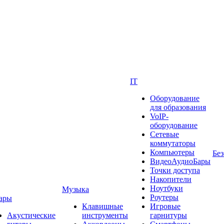
IT
Оборудование
для образования
VoIP-
оборудование
Сетевые
коммутаторы
Компьютеры
Без
ВидеоАудиоБары
Точки доступа
Накопители
Ноутбуки
Музыка
Роутеры
ары
Клавишные
Игровые
Акустические
инструменты
гарнитуры