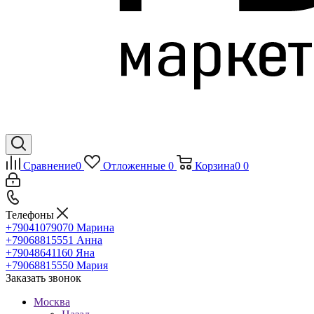
Сравнение
0
Отложенные
0
Корзина
0
0
Телефоны
+79041079070
Марина
+79068815551
Анна
+79048641160
Яна
+79068815550
Мария
Заказать звонок
Москва