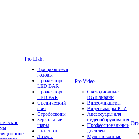
Pro Light
Вращающиеся
головы
Прожекторы
Pro Video
LED BAR
Прожекторы
Светодиодные
LED PAR
RGB экраны
Сценический
Видеомикшеры
свет
Видеокамеры PTZ
Стробоскопы
Аксессуары для
Зеркальные
видеооборудования
тические
Гит
шары
Профессиональные
емы
Пинспоты
дисплеи
сляционное
Лазеры
Мультиоконные