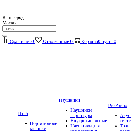
Ваш город
Москва
Сравнение
0
Отложенные
0
Корзина
0
пуста
0
Наушники
Pro Audio
Наушники-
Hi-Fi
гарнитуры
Акус
Внутриканальные
сист
Портативные
Наушники для
Тран
колонки