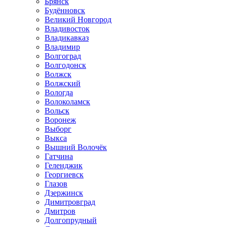
Брянск
Будённовск
Великий Новгород
Владивосток
Владикавказ
Владимир
Волгоград
Волгодонск
Волжск
Волжский
Вологда
Волоколамск
Вольск
Воронеж
Выборг
Выкса
Вышний Волочёк
Гатчина
Геленджик
Георгиевск
Глазов
Дзержинск
Димитровград
Дмитров
Долгопрудный