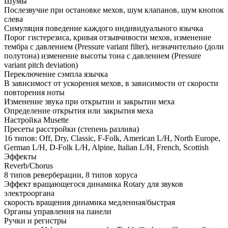
Шумы
Послезвучие при остановке мехов, шум клапанов, шум кнопок
слева
Симуляция поведение каждого индивидуального язычка
Порог гистерезиса, кривая отзывчивости мехов, изменение
тембра с давлением (Pressure variant filter), незначительно (доли
полутона) изменение высоты тона с давлением (Pressure
variant pitch deviation)
Переключение сэмпла язычка
В зависимост от ускорения мехов, в зависимости от скорости
повторения ноты
Изменение звука при открытии и закрытии меха
Определение открытия или закрытия меха
Настройка Musette
Пресеты расстройки (степень разлива)
16 типов: Off, Dry, Classic, F-Folk, American L/H, North Europe,
German L/H, D-Folk L/H, Alpine, Italian L/H, French, Scottish
Эффекты
Reverb/Chorus
8 типов реверберации, 8 типов хоруса
Эффект вращающегося динамика Rotary для звуков
электрооргана
скорость вращения динамика медленная/быстрая
Органы управления на панели
Ручки и регистры