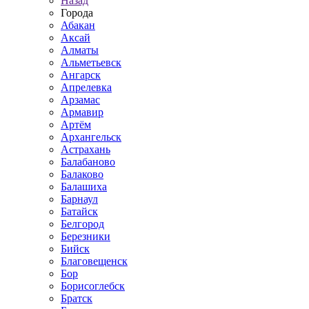
Назад
Города
Абакан
Аксай
Алматы
Альметьевск
Ангарск
Апрелевка
Арзамас
Армавир
Артём
Архангельск
Астрахань
Балабаново
Балаково
Балашиха
Барнаул
Батайск
Белгород
Березники
Бийск
Благовещенск
Бор
Борисоглебск
Братск