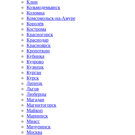
Клин
Козьмодемьянск
Коломна
Комсомольск-на-Амуре
Королёв
Кострома
Красногорск
Краснодар
Красноярск
Кропоткин
Кубинка
Кудрово
Кузнецк
Курган
Курск
Липецк
Льгов
Люберцы
Магадан
Магнитогорск
Майкоп
Мариинск
Миасс
Мичуринск
Москва