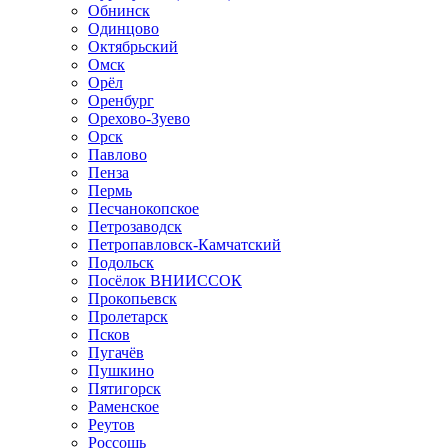
Обнинск
Одинцово
Октябрьский
Омск
Орёл
Оренбург
Орехово-Зуево
Орск
Павлово
Пенза
Пермь
Песчанокопское
Петрозаводск
Петропавловск-Камчатский
Подольск
Посёлок ВНИИССОК
Прокопьевск
Пролетарск
Псков
Пугачёв
Пушкино
Пятигорск
Раменское
Реутов
Россошь