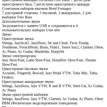
оркестрового баса, 7 регистров оркестрового аккорда
Сочетания наборов язычков Reed Footages
7 для правой стороны, 5 басовый, 3 аккордовых, 2 для
выборки Free Bass
Дополнительные звуки
Загружаются с памяти USB и сохраняются в 4
пользовательских наборах User sets
Звуки
Оркестровые звуки
Strings, JazzScat1, JazzDoos, Str and Choir, Twin Trump,
Trombone, FrenchHorn, Brass, Flute1, Tenor Sax2, Clarinet, Oboe,
Ac Piano, Ac Guitar, Mandolin, HarpsStr
Звуки электрооргана
Jazz Slow/Fast, Latin Slow/Fast, HousPerc Slow/Fast, Theatre
Slow/Fast
Оркестровые басовые звуки
Acoustic, Fingered, Bowed, Jazz Pedal VTW, Tuba Mix, Tuba,
Fretless
Оркестровые аккордовые звуки
Strings, JazzDoos, Jazz VTW, R and B VTW, Steel Gtr, Ac Guitar,
Ac Piano
Звуки оркестровой выборки
Strings, JazzDoos, Jazz VTW, Clarinet, Ac Guitar, Ac Piano, Oboe
PBM (Физическое моделирование поведения)