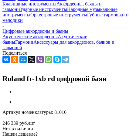
Клавишные инструменты
Аккордеоны, баяны и
гармони
Ударные инструменты
Народные музыкальные
инструменты
Оркестровые инструменты
Губные гармошки и
мелодики
-
Цифровые аккордеоны и баяны
Акустические аккордеоны
Акустические
баяны
Гармони
Аксессуары для аккордеонов, баянов и
гармоней
Поделиться
Roland fr-1xb rd цифровой баян
Артикул номенклатуры:
81016
246 339
руб.
/шт
Нет в наличии
Нашли дешевле?