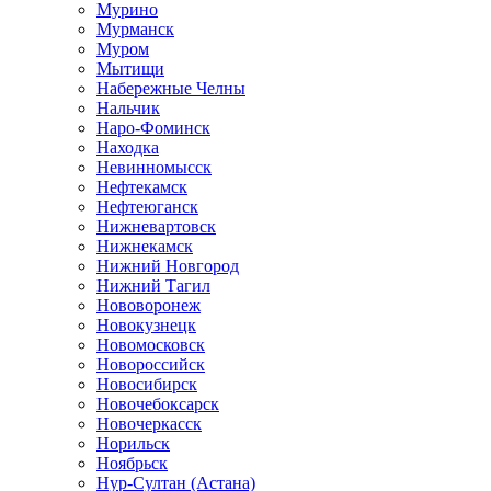
Мурино
Мурманск
Муром
Мытищи
Набережные Челны
Нальчик
Наро-Фоминск
Находка
Невинномысск
Нефтекамск
Нефтеюганск
Нижневартовск
Нижнекамск
Нижний Новгород
Нижний Тагил
Нововоронеж
Новокузнецк
Новомосковск
Новороссийск
Новосибирск
Новочебоксарск
Новочеркасск
Норильск
Ноябрьск
Нур-Султан (Астана)