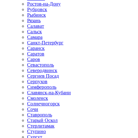
Ростов-на-Дону
Рубцовск
Рыбинск
Рязань
Салават
Сальск
Самара
Санкт-Петербург
Саранск
Саратов
Саров
Севастополь
Северодвинск
Сергиев Посад
Серпухов
Симферополь
Славянск-на-Кубани
Смоленск
Солнечногорск
Сочи
Ставрополь
Старый Оскол
Стерлитамак
Ступино
Сургут