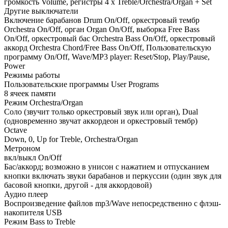
громкость Volume, регистры 4 x Treble/Orchestra/Organ + Set
Другие выключатели
Включение барабанов Drum On/Off, оркестровый тембр
Orchestra On/Off, орган Organ On/Off, выборка Free Bass
On/Off, оркестровый бас Orchestra Bass On/Off, оркестровый
аккорд Orchestra Chord/Free Bass On/Off, Пользовательскую
программу On/Off, Wave/MP3 player: Reset/Stop, Play/Pause,
Power
Режимы работы
Пользовательские программы User Programs
8 ячеек памяти
Режим Orchestra/Organ
Соло (звучит только оркестровый звук или орган), Dual
(одновременно звучат аккордеон и оркестровый тембр)
Octave
Down, 0, Up for Treble, Orchestra/Organ
Метроном
вкл/выкл On/Off
Бас/аккорд; возможно в унисон с нажатием и отпусканием
кнопки включать звуки барабанов и перкуссии (один звук для
басовой кнопки, другой - для аккордовой)
Аудио плеер
Воспроизведение файлов mp3/Wave непосредственно с флэш-
накопителя USB
Режим Bass to Treble