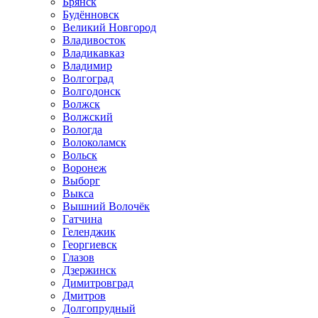
Брянск
Будённовск
Великий Новгород
Владивосток
Владикавказ
Владимир
Волгоград
Волгодонск
Волжск
Волжский
Вологда
Волоколамск
Вольск
Воронеж
Выборг
Выкса
Вышний Волочёк
Гатчина
Геленджик
Георгиевск
Глазов
Дзержинск
Димитровград
Дмитров
Долгопрудный