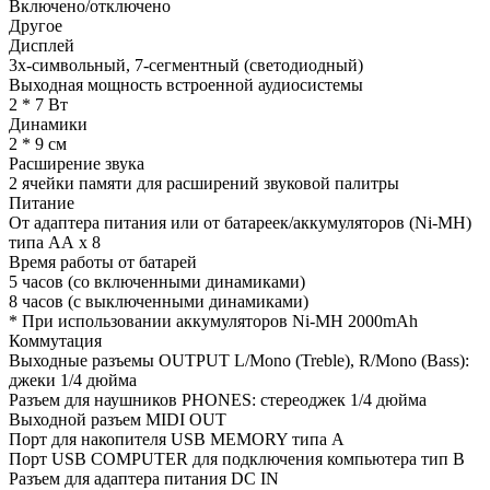
Включено/отключено
Другое
Дисплей
3х-символьный, 7-сегментный (светодиодный)
Выходная мощность встроенной аудиосистемы
2 * 7 Вт
Динамики
2 * 9 см
Расширение звука
2 ячейки памяти для расширений звуковой палитры
Питание
От адаптера питания или от батареек/аккумуляторов (Ni-MH)
типа АА x 8
Время работы от батарей
5 часов (со включенными динамиками)
8 часов (с выключенными динамиками)
* При использовании аккумуляторов Ni-MH 2000mAh
Коммутация
Выходные разъемы OUTPUT L/Mono (Treble), R/Mono (Bass):
джеки 1/4 дюйма
Разъем для наушников PHONES: стереоджек 1/4 дюйма
Выходной разъем MIDI OUT
Порт для накопителя USB MEMORY типа A
Порт USB COMPUTER для подключения компьютера тип B
Разъем для адаптера питания DC IN