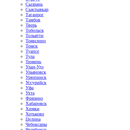
Сызрань
Сыктывкар
Таганрог
Тамбов
Тверь
Тобольск
Тольятти
Томилино
Томск
Туапсе
Тула
Тюмень
Улан-Удэ
Ульяновск
Урюпинск
Уссурийск
Уфа
Ухта
Фрязино
Хабаровск
Химки
Хотьково
Целина
Чебоксары
Челябинск