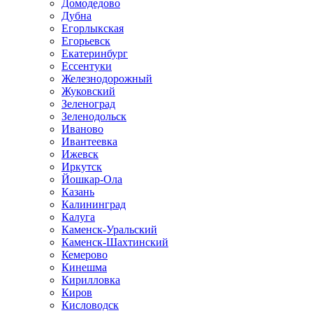
Домодедово
Дубна
Егорлыкская
Егорьевск
Екатеринбург
Ессентуки
Железнодорожный
Жуковский
Зеленоград
Зеленодольск
Иваново
Ивантеевка
Ижевск
Иркутск
Йошкар-Ола
Казань
Калининград
Калуга
Каменск-Уральский
Каменск-Шахтинский
Кемерово
Кинешма
Кирилловка
Киров
Кисловодск