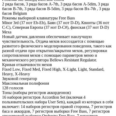
2 ряда басов, 3 ряда басов A-7th, 3 ряда басов A-5dim, 3 ряда
басов B-7th, 3 ряда басов B-5dim, 3 ряда басов Bx-7th , 3 ряда
басов Belgium
Режимы выборной клавиатуры Free Bass
Minor 3rd (37 нот Eb-Eb), Баян (37 нот D-D), Квинты (36 нот
C-C), Северная Европа (37 нот D-C#), финская (37 нот D-D)
Меха
Новый датчик давления обеспечивает наилучшую
чувствительность. Отдача мехов воссоздается с помощью
развитого физического моделирования поведения, такого как
разной отдачи при открытии/закрытии мехов, регулировки
сопротивления мехов с помощью параметров меню и
механического регулятора Bellows Resistant Regulator.
Кривая отзывчивости мехов
Fixed Low, Fixed Med, Fixed High, X-Light, Light, Standard,
Heavy, X-Heavy
Звуковой генератор
Максимальная полифония
128 голосов
Тоны (наборы регистров аккордеонов)
16 наборов регистров Accordion Set (включая 4
пользовательских набора User Sets), каждый из которых в себя
включает: 14 наборов регистров правой стороны, 7 регистров
баса и аккордов, 7 регистров выборки Free Bass, 7 регистров
оркестровой выборки Orchestra Free Bass, 7 регистров