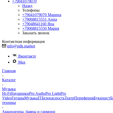
+79041079070
Назад
Телефоны
+79041079070
Марина
+79068815551
Анна
+79048641160
Яна
+79068815550
Мария
Заказать звонок
Контактная информация
info@pdk.market
Вконтакте
Max
Главная
-
Каталог
-
Музыка
Hi-Fi
Наушники
Pro Audio
Pro Light
Pro
Video
Гитары
Музыка
IT
Безопасность
Театр
Периферия
Букинист
Б
техника
-
Аккордеоны, баяны и гармони