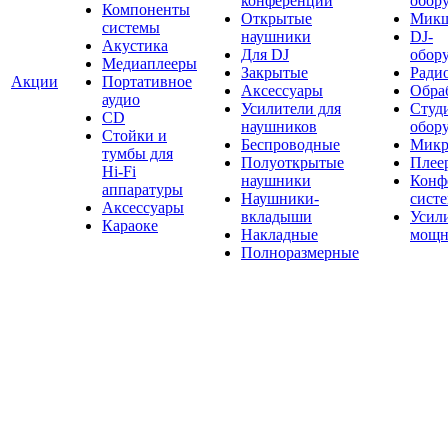
конференций
обор
Компоненты
Открытые
Мик
системы
наушники
DJ-
Акустика
Для DJ
обор
Медиаплееры
Закрытые
Ради
Акции
Портативное
Аксессуары
Обраб
аудио
Усилители для
Студ
CD
наушников
обор
Стойки и
Беспроводные
Микр
тумбы для
Полуоткрытые
Плее
Hi-Fi
наушники
Конф
аппаратуры
Наушники-
сист
Аксессуары
вкладыши
Усил
Караоке
Накладные
мощн
Полноразмерные