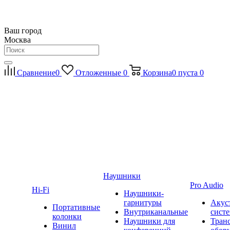
Ваш город
Москва
Сравнение
0
Отложенные
0
Корзина
0
пуста
0
Наушники
Pro Audio
Hi-Fi
Наушники-
гарнитуры
Акус
Портативные
Внутриканальные
сист
колонки
Наушники для
Тран
Винил