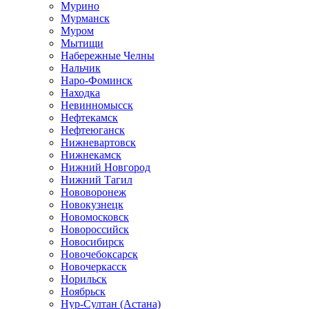
Мурино
Мурманск
Муром
Мытищи
Набережные Челны
Нальчик
Наро-Фоминск
Находка
Невинномысск
Нефтекамск
Нефтеюганск
Нижневартовск
Нижнекамск
Нижний Новгород
Нижний Тагил
Нововоронеж
Новокузнецк
Новомосковск
Новороссийск
Новосибирск
Новочебоксарск
Новочеркасск
Норильск
Ноябрьск
Нур-Султан (Астана)