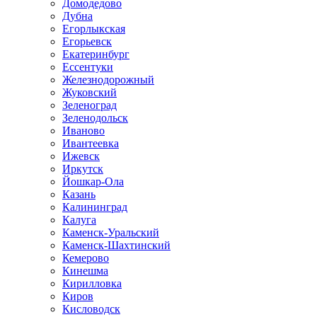
Домодедово
Дубна
Егорлыкская
Егорьевск
Екатеринбург
Ессентуки
Железнодорожный
Жуковский
Зеленоград
Зеленодольск
Иваново
Ивантеевка
Ижевск
Иркутск
Йошкар-Ола
Казань
Калининград
Калуга
Каменск-Уральский
Каменск-Шахтинский
Кемерово
Кинешма
Кирилловка
Киров
Кисловодск