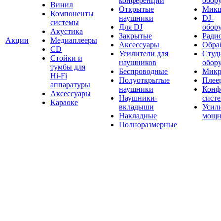
конференций
обор
Винил
Открытые
Мик
Компоненты
наушники
DJ-
системы
Для DJ
обор
Акустика
Закрытые
Ради
Акции
Медиаплееры
Аксессуары
Обраб
CD
Усилители для
Студ
Стойки и
наушников
обор
тумбы для
Беспроводные
Микр
Hi-Fi
Полуоткрытые
Плее
аппаратуры
наушники
Конф
Аксессуары
Наушники-
сист
Караоке
вкладыши
Усил
Накладные
мощн
Полноразмерные