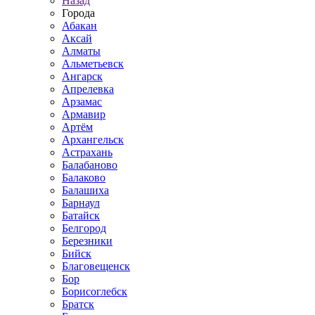
Назад
Города
Абакан
Аксай
Алматы
Альметьевск
Ангарск
Апрелевка
Арзамас
Армавир
Артём
Архангельск
Астрахань
Балабаново
Балаково
Балашиха
Барнаул
Батайск
Белгород
Березники
Бийск
Благовещенск
Бор
Борисоглебск
Братск