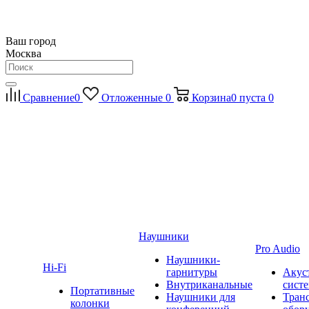
Ваш город
Москва
Сравнение
0
Отложенные
0
Корзина
0
пуста
0
Наушники
Pro Audio
Наушники-
Hi-Fi
гарнитуры
Акус
Внутриканальные
сист
Портативные
Наушники для
Тран
колонки