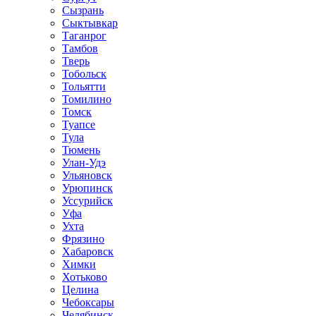
Сызрань
Сыктывкар
Таганрог
Тамбов
Тверь
Тобольск
Тольятти
Томилино
Томск
Туапсе
Тула
Тюмень
Улан-Удэ
Ульяновск
Урюпинск
Уссурийск
Уфа
Ухта
Фрязино
Хабаровск
Химки
Хотьково
Целина
Чебоксары
Челябинск