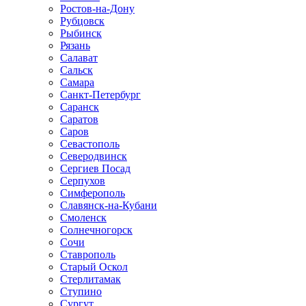
Ростов-на-Дону
Рубцовск
Рыбинск
Рязань
Салават
Сальск
Самара
Санкт-Петербург
Саранск
Саратов
Саров
Севастополь
Северодвинск
Сергиев Посад
Серпухов
Симферополь
Славянск-на-Кубани
Смоленск
Солнечногорск
Сочи
Ставрополь
Старый Оскол
Стерлитамак
Ступино
Сургут