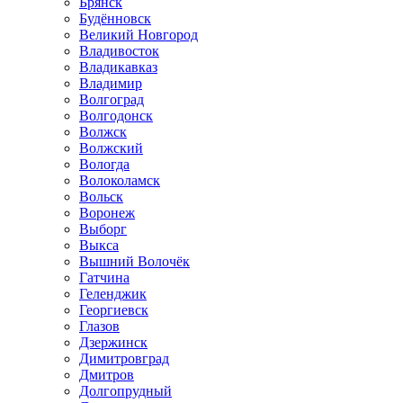
Брянск
Будённовск
Великий Новгород
Владивосток
Владикавказ
Владимир
Волгоград
Волгодонск
Волжск
Волжский
Вологда
Волоколамск
Вольск
Воронеж
Выборг
Выкса
Вышний Волочёк
Гатчина
Геленджик
Георгиевск
Глазов
Дзержинск
Димитровград
Дмитров
Долгопрудный