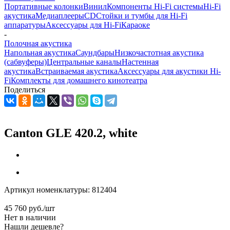
Портативные колонки
Винил
Компоненты Hi-Fi системы
Hi-Fi
акустика
Медиаплееры
CD
Стойки и тумбы для Hi-Fi
аппаратуры
Аксессуары для Hi-Fi
Караоке
-
Полочная акустика
Напольная акустика
Саундбары
Низкочастотная акустика
(сабвуферы)
Центральные каналы
Настенная
акустика
Встраиваемая акустика
Аксессуары для акустики Hi-
Fi
Комплекты для домашнего кинотеатра
Поделиться
Canton GLE 420.2, white
Артикул номенклатуры:
812404
45 760
руб.
/шт
Нет в наличии
Нашли дешевле?