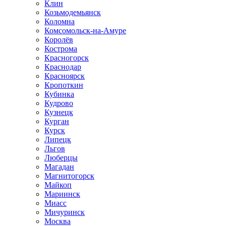
Клин
Козьмодемьянск
Коломна
Комсомольск-на-Амуре
Королёв
Кострома
Красногорск
Краснодар
Красноярск
Кропоткин
Кубинка
Кудрово
Кузнецк
Курган
Курск
Липецк
Льгов
Люберцы
Магадан
Магнитогорск
Майкоп
Мариинск
Миасс
Мичуринск
Москва