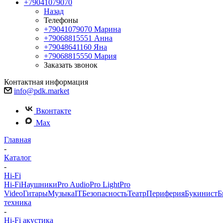
+79041079070
Назад
Телефоны
+79041079070
Марина
+79068815551
Анна
+79048641160
Яна
+79068815550
Мария
Заказать звонок
Контактная информация
info@pdk.market
Вконтакте
Max
Главная
-
Каталог
-
Hi-Fi
Hi-Fi
Наушники
Pro Audio
Pro Light
Pro
Video
Гитары
Музыка
IT
Безопасность
Театр
Периферия
Букинист
Б
техника
-
Hi-Fi акустика