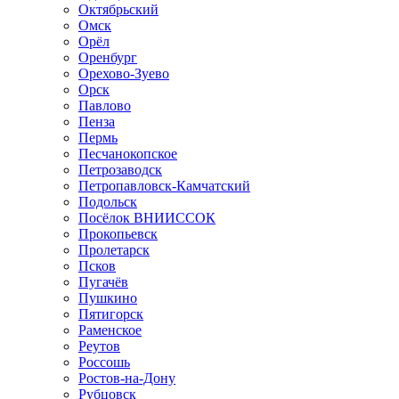
Октябрьский
Омск
Орёл
Оренбург
Орехово-Зуево
Орск
Павлово
Пенза
Пермь
Песчанокопское
Петрозаводск
Петропавловск-Камчатский
Подольск
Посёлок ВНИИССОК
Прокопьевск
Пролетарск
Псков
Пугачёв
Пушкино
Пятигорск
Раменское
Реутов
Россошь
Ростов-на-Дону
Рубцовск