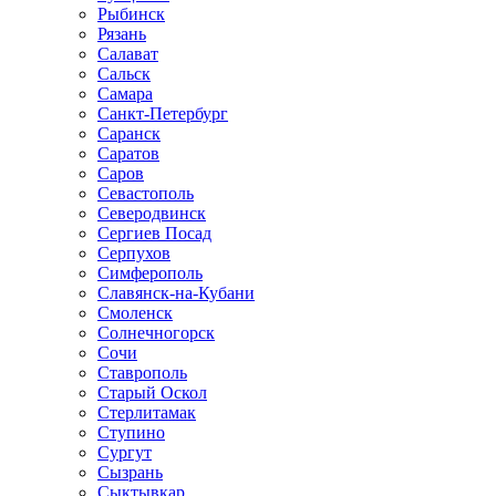
Рыбинск
Рязань
Салават
Сальск
Самара
Санкт-Петербург
Саранск
Саратов
Саров
Севастополь
Северодвинск
Сергиев Посад
Серпухов
Симферополь
Славянск-на-Кубани
Смоленск
Солнечногорск
Сочи
Ставрополь
Старый Оскол
Стерлитамак
Ступино
Сургут
Сызрань
Сыктывкар