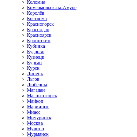
Коломна
Комсомольск-на-Амуре
Королёв
Кострома
Красногорск
Краснодар
Красноярск
Кропоткин
Кубинка
Кудрово
Кузнецк
Курган
Курск
Липецк
Льгов
Люберцы
Магадан
Магнитогорск
Майкоп
Мариинск
Миасс
Мичуринск
Москва
Мурино
Мурманск