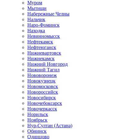
Муром
Мытищи
Набережные Челны
Нальчик
Наро-Фоминск
Находка
Невинномысск
Нефтекамск
Нефтеюганск
Нижневартовск
Нижнекамск
Нижний Новгород
Нижний Тагил
Нововоронеж
Новокузнецк
Новомосковск
Новороссийск
Новосибирск
Новочебоксарск
Новочеркасск
Норильск
Ноябрьск
Нур-Султан (Астана)
Обнинск
Одинцово