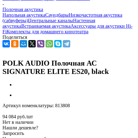
-
Полочная акустика
Напольная акустика
Саундбары
Низкочастотная акустика
(сабвуферы)
Центральные каналы
Настенная
акустика
Встраиваемая акустика
Аксессуары для акустики Hi-
Fi
Комплекты для домашнего кинотеатра
Поделиться
POLK AUDIO Полочная АС
SIGNATURE ELITE ES20, black
Артикул номенклатуры:
813808
94 084
руб.
/шт
Нет в наличии
Нашли дешевле?
Запросить