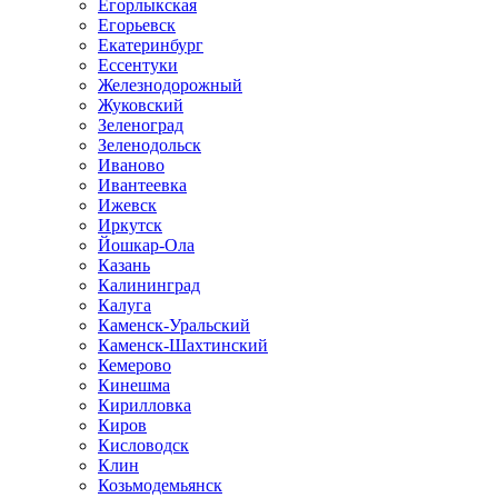
Егорлыкская
Егорьевск
Екатеринбург
Ессентуки
Железнодорожный
Жуковский
Зеленоград
Зеленодольск
Иваново
Ивантеевка
Ижевск
Иркутск
Йошкар-Ола
Казань
Калининград
Калуга
Каменск-Уральский
Каменск-Шахтинский
Кемерово
Кинешма
Кирилловка
Киров
Кисловодск
Клин
Козьмодемьянск