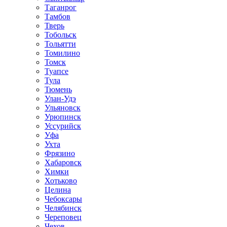
Таганрог
Тамбов
Тверь
Тобольск
Тольятти
Томилино
Томск
Туапсе
Тула
Тюмень
Улан-Удэ
Ульяновск
Урюпинск
Уссурийск
Уфа
Ухта
Фрязино
Хабаровск
Химки
Хотьково
Целина
Чебоксары
Челябинск
Череповец
Чехов