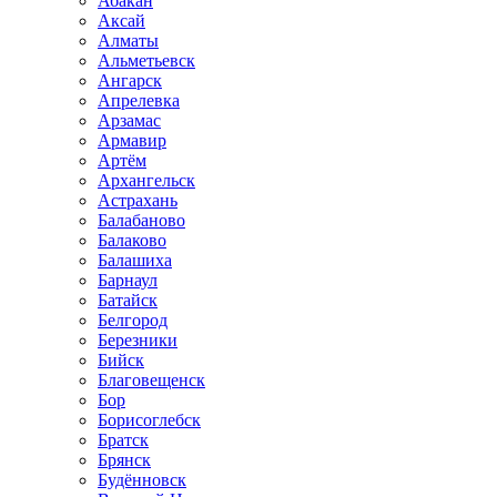
Абакан
Аксай
Алматы
Альметьевск
Ангарск
Апрелевка
Арзамас
Армавир
Артём
Архангельск
Астрахань
Балабаново
Балаково
Балашиха
Барнаул
Батайск
Белгород
Березники
Бийск
Благовещенск
Бор
Борисоглебск
Братск
Брянск
Будённовск