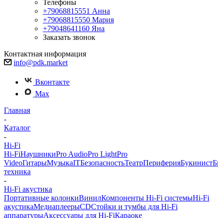
Телефоны
+79068815551
Анна
+79068815550
Мария
+79048641160
Яна
Заказать звонок
Контактная информация
info@pdk.market
Вконтакте
Max
Главная
-
Каталог
-
Hi-Fi
Hi-Fi
Наушники
Pro Audio
Pro Light
Pro
Video
Гитары
Музыка
IT
Безопасность
Театр
Периферия
Букинист
Б
техника
-
Hi-Fi акустика
Портативные колонки
Винил
Компоненты Hi-Fi системы
Hi-Fi
акустика
Медиаплееры
CD
Стойки и тумбы для Hi-Fi
аппаратуры
Аксессуары для Hi-Fi
Караоке