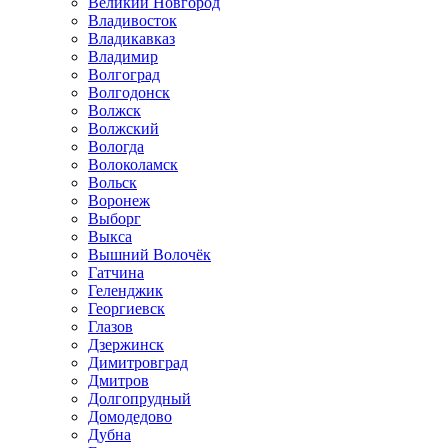
Великий Новгород
Владивосток
Владикавказ
Владимир
Волгоград
Волгодонск
Волжск
Волжский
Вологда
Волоколамск
Вольск
Воронеж
Выборг
Выкса
Вышний Волочёк
Гатчина
Геленджик
Георгиевск
Глазов
Дзержинск
Димитровград
Дмитров
Долгопрудный
Домодедово
Дубна