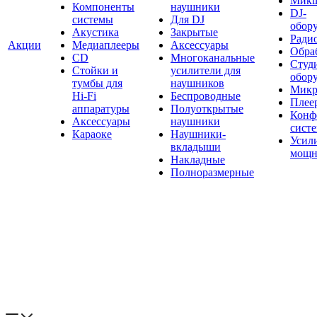
Мик
Компоненты
наушники
DJ-
системы
Для DJ
обор
Акустика
Закрытые
Ради
Акции
Медиаплееры
Аксессуары
Обраб
CD
Многоканальные
Студ
Стойки и
усилители для
обор
тумбы для
наушников
Микр
Hi-Fi
Беспроводные
Плее
аппаратуры
Полуоткрытые
Конф
Аксессуары
наушники
сист
Караоке
Наушники-
Усил
вкладыши
мощн
Накладные
Полноразмерные