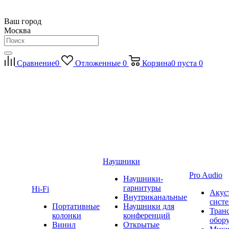
Ваш город
Москва
Сравнение
0
Отложенные
0
Корзина
0
пуста
0
Наушники
Pro Audio
Наушники-
гарнитуры
Hi-Fi
Акус
Внутриканальные
сист
Портативные
Наушники для
Тран
колонки
конференций
обор
Винил
Открытые