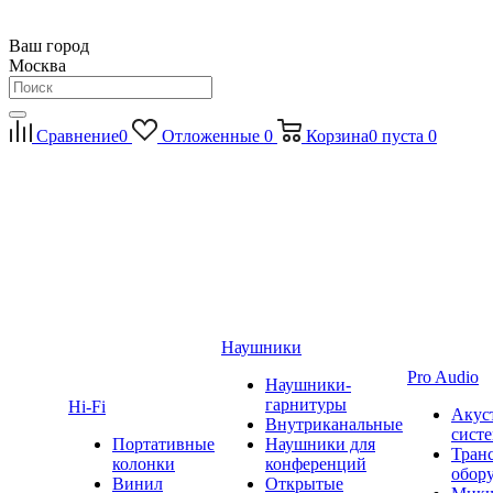
Ваш город
Москва
Сравнение
0
Отложенные
0
Корзина
0
пуста
0
Наушники
Pro Audio
Наушники-
гарнитуры
Hi-Fi
Акус
Внутриканальные
сист
Портативные
Наушники для
Тран
колонки
конференций
обор
Винил
Открытые