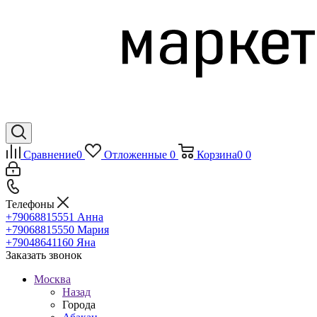
Сравнение
0
Отложенные
0
Корзина
0
0
Телефоны
+79068815551
Анна
+79068815550
Мария
+79048641160
Яна
Заказать звонок
Москва
Назад
Города