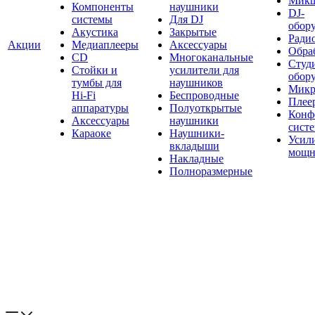
Мик
Компоненты
наушники
DJ-
системы
Для DJ
обор
Акустика
Закрытые
Ради
Акции
Медиаплееры
Аксессуары
Обраб
CD
Многоканальные
Студ
Стойки и
усилители для
обор
тумбы для
наушников
Микр
Hi-Fi
Беспроводные
Плее
аппаратуры
Полуоткрытые
Конф
Аксессуары
наушники
сист
Караоке
Наушники-
Усил
вкладыши
мощн
Накладные
Полноразмерные