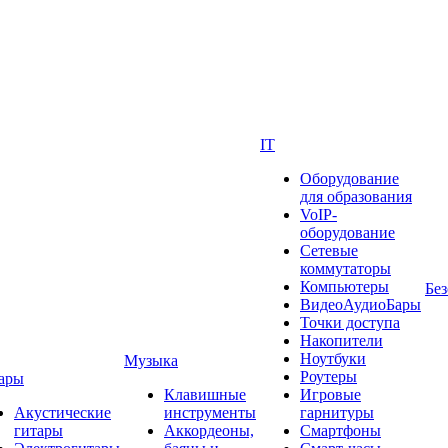
IT
Оборудование
для образования
VoIP-
оборудование
Сетевые
коммутаторы
Компьютеры
Без
ВидеоАудиоБары
Точки доступа
Накопители
Ноутбуки
Музыка
Роутеры
ары
Клавишные
Игровые
Акустические
инструменты
гарнитуры
гитары
Аккордеоны,
Смартфоны