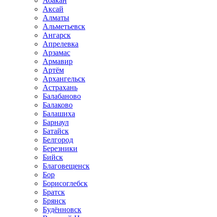
Абакан
Аксай
Алматы
Альметьевск
Ангарск
Апрелевка
Арзамас
Армавир
Артём
Архангельск
Астрахань
Балабаново
Балаково
Балашиха
Барнаул
Батайск
Белгород
Березники
Бийск
Благовещенск
Бор
Борисоглебск
Братск
Брянск
Будённовск