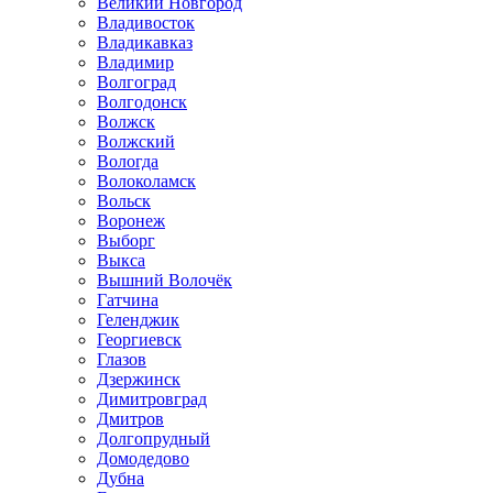
Великий Новгород
Владивосток
Владикавказ
Владимир
Волгоград
Волгодонск
Волжск
Волжский
Вологда
Волоколамск
Вольск
Воронеж
Выборг
Выкса
Вышний Волочёк
Гатчина
Геленджик
Георгиевск
Глазов
Дзержинск
Димитровград
Дмитров
Долгопрудный
Домодедово
Дубна