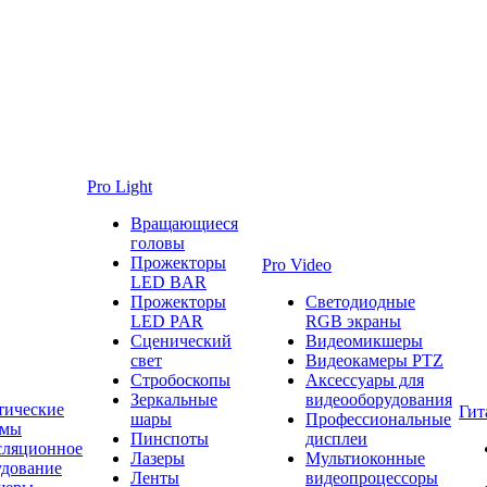
Pro Light
Вращающиеся
головы
Прожекторы
Pro Video
LED BAR
Прожекторы
Светодиодные
LED PAR
RGB экраны
Сценический
Видеомикшеры
свет
Видеокамеры PTZ
Стробоскопы
Аксессуары для
Зеркальные
видеооборудования
тические
Гит
шары
Профессиональные
емы
Пинспоты
дисплеи
сляционное
Лазеры
Мультиоконные
удование
Ленты
видеопроцессоры