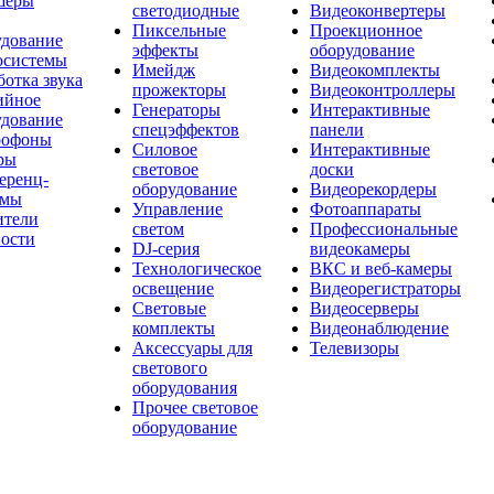
шеры
светодиодные
Видеоконвертеры
Пиксельные
Проекционное
удование
эффекты
оборудование
осистемы
Имейдж
Видеокомплекты
отка звука
прожекторы
Видеоконтроллеры
ийное
Генераторы
Интерактивные
удование
спецэффектов
панели
офоны
Силовое
Интерактивные
ры
световое
доски
еренц-
оборудование
Видеорекордеры
емы
Управление
Фотоаппараты
ители
светом
Профессиональные
ости
DJ-серия
видеокамеры
Технологическое
ВКС и веб-камеры
освещение
Видеорегистраторы
Световые
Видеосерверы
комплекты
Видеонаблюдение
Аксессуары для
Телевизоры
светового
оборудования
Прочее световое
оборудование