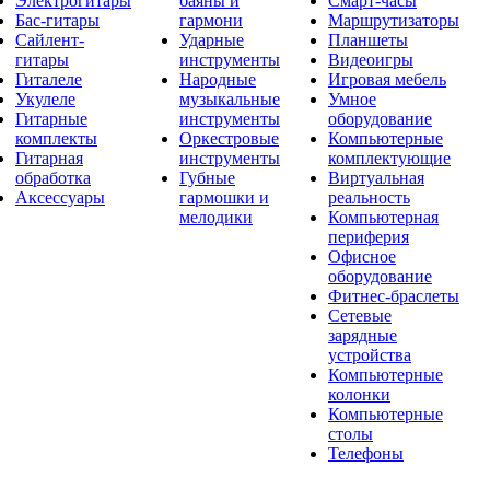
Электрогитары
баяны и
Смарт-часы
Бас-гитары
гармони
Маршрутизаторы
Сайлент-
Ударные
Планшеты
гитары
инструменты
Видеоигры
Гиталеле
Народные
Игровая мебель
Укулеле
музыкальные
Умное
Гитарные
инструменты
оборудование
комплекты
Оркестровые
Компьютерные
Гитарная
инструменты
комплектующие
обработка
Губные
Виртуальная
Аксессуары
гармошки и
реальность
мелодики
Компьютерная
периферия
Офисное
оборудование
Фитнес-браслеты
Сетевые
зарядные
устройства
Компьютерные
колонки
Компьютерные
столы
Телефоны