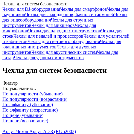
Чехлы для систем безопасности
Чехлы для DJ-оборудования
Чехлы для смартфонов
Чехлы для
наушников
Чехлы для аккордеонов, баянов и гармоней
Чехлы
для видеооборудования
Чехлы для струнных
инструментов
Чехлы для микшеров
Чехлы для
микрофонов
Чехлы для народных инструментов
Чехлы для
стоек
Чехлы для педалей и процессоров
Чехлы для усилителей
и кабинетов
Чехлы для светового оборудования
Чехлы для
клавишных инструментов
Чехлы для духовых
инструментов
Чехлы для акустических систем
Чехлы для
гитар
Чехлы для ударных инструментов
Чехлы для систем безопасности
Фильтр
По умолчанию
По популярности (убывание)
По популярности (возрастание)
По алфавиту (убывание)
По алфавиту (возрастание)
По цене (убывание)
По цене (возрастание)
Аргут Чехол Аргут А-23 (RU52002)