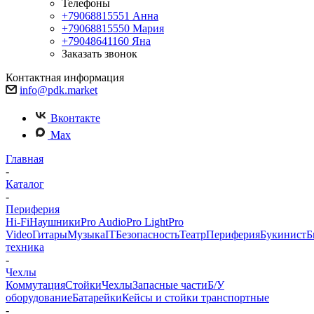
Телефоны
+79068815551
Анна
+79068815550
Мария
+79048641160
Яна
Заказать звонок
Контактная информация
info@pdk.market
Вконтакте
Max
Главная
-
Каталог
-
Периферия
Hi-Fi
Наушники
Pro Audio
Pro Light
Pro
Video
Гитары
Музыка
IT
Безопасность
Театр
Периферия
Букинист
Б
техника
-
Чехлы
Коммутация
Стойки
Чехлы
Запасные части
Б/У
оборудование
Батарейки
Кейсы и стойки транспортные
-