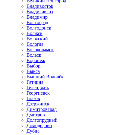
Великий Новгород
Владивосток
Владикавказ
Владимир
Волгоград
Волгодонск
Волжск
Волжский
Вологда
Волоколамск
Вольск
Воронеж
Выборг
Выкса
Вышний Волочёк
Гатчина
Геленджик
Георгиевск
Глазов
Дзержинск
Димитровград
Дмитров
Долгопрудный
Домодедово
Дубна