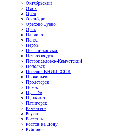
Октябрьский
Омск
Орёл
Оренбург
Орехово-Зуево
Орск
Павлово
Пенза
Пермь
Песчанокопское
Петрозаводск
Петропавловск-Камчатский
Подольск
Посёлок ВНИИССОК
Прокопьевск
Пролетарск
Псков
Пугачёв
Пушкино
Пятигорск
Раменское
Реутов
Россошь
Ростов-на-Дону
Рубцовск