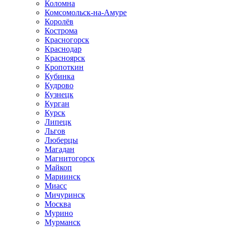
Коломна
Комсомольск-на-Амуре
Королёв
Кострома
Красногорск
Краснодар
Красноярск
Кропоткин
Кубинка
Кудрово
Кузнецк
Курган
Курск
Липецк
Льгов
Люберцы
Магадан
Магнитогорск
Майкоп
Мариинск
Миасс
Мичуринск
Москва
Мурино
Мурманск