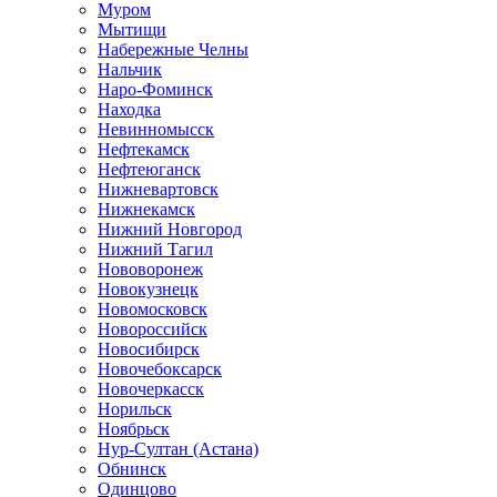
Муром
Мытищи
Набережные Челны
Нальчик
Наро-Фоминск
Находка
Невинномысск
Нефтекамск
Нефтеюганск
Нижневартовск
Нижнекамск
Нижний Новгород
Нижний Тагил
Нововоронеж
Новокузнецк
Новомосковск
Новороссийск
Новосибирск
Новочебоксарск
Новочеркасск
Норильск
Ноябрьск
Нур-Султан (Астана)
Обнинск
Одинцово