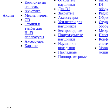
Открытые
Мик
Компоненты
наушники
DJ-
системы
Для DJ
обор
Акустика
Закрытые
Ради
Акции
Медиаплееры
Аксессуары
Обраб
CD
Усилители для
Студ
Стойки и
наушников
обор
тумбы для
Беспроводные
Микр
Hi-Fi
Полуоткрытые
Плее
аппаратуры
наушники
Конф
Аксессуары
Наушники-
сист
Караоке
вкладыши
Усил
Накладные
мощн
Полноразмерные