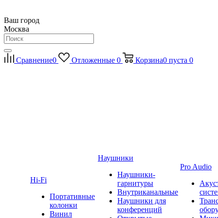
Ваш город
Москва
Сравнение
0
Отложенные
0
Корзина
0
пуста
0
Наушники
Pro Audio
Наушники-
Hi-Fi
гарнитуры
Акус
Внутриканальные
сист
Портативные
Наушники для
Тран
колонки
конференций
обор
Винил