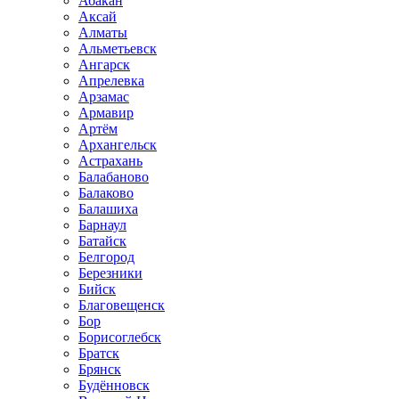
Абакан
Аксай
Алматы
Альметьевск
Ангарск
Апрелевка
Арзамас
Армавир
Артём
Архангельск
Астрахань
Балабаново
Балаково
Балашиха
Барнаул
Батайск
Белгород
Березники
Бийск
Благовещенск
Бор
Борисоглебск
Братск
Брянск
Будённовск