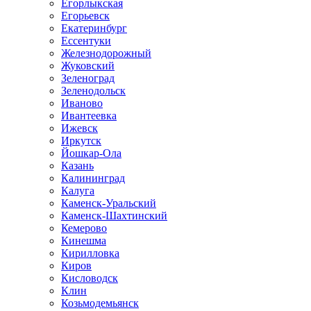
Егорлыкская
Егорьевск
Екатеринбург
Ессентуки
Железнодорожный
Жуковский
Зеленоград
Зеленодольск
Иваново
Ивантеевка
Ижевск
Иркутск
Йошкар-Ола
Казань
Калининград
Калуга
Каменск-Уральский
Каменск-Шахтинский
Кемерово
Кинешма
Кирилловка
Киров
Кисловодск
Клин
Козьмодемьянск