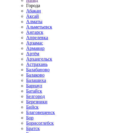
Назад
Города
Абакан
Аксай
Алматы
Альметьевск
Ангарск
Апрелевка
Арзамас
Армавир
Артём
Архангельск
Астрахань
Балабаново
Балаково
Балашиха
Барнаул
Батайск
Белгород
Березники
Бийск
Благовещенск
Бор
Борисоглебск
Братск