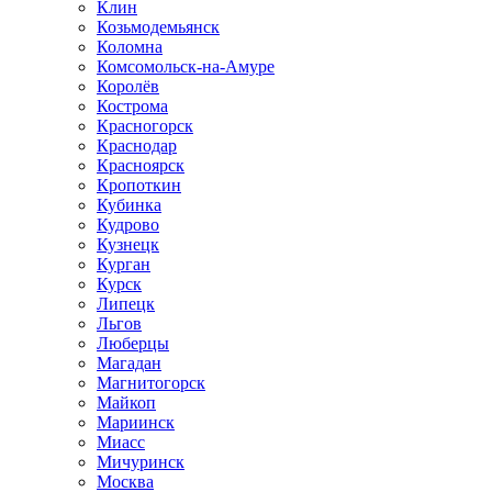
Клин
Козьмодемьянск
Коломна
Комсомольск-на-Амуре
Королёв
Кострома
Красногорск
Краснодар
Красноярск
Кропоткин
Кубинка
Кудрово
Кузнецк
Курган
Курск
Липецк
Льгов
Люберцы
Магадан
Магнитогорск
Майкоп
Мариинск
Миасс
Мичуринск
Москва