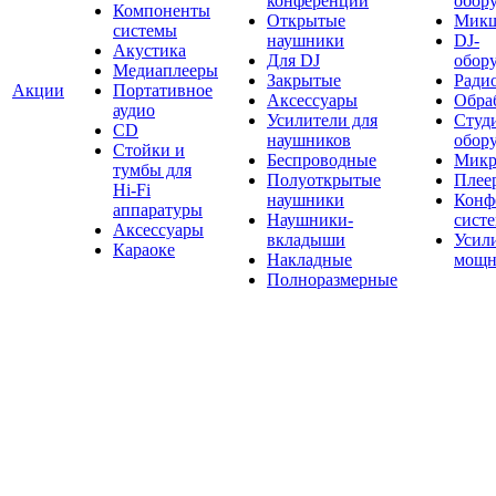
конференций
обор
Компоненты
Открытые
Мик
системы
наушники
DJ-
Акустика
Для DJ
обор
Медиаплееры
Закрытые
Ради
Акции
Портативное
Аксессуары
Обраб
аудио
Усилители для
Студ
CD
наушников
обор
Стойки и
Беспроводные
Микр
тумбы для
Полуоткрытые
Плее
Hi-Fi
наушники
Конф
аппаратуры
Наушники-
сист
Аксессуары
вкладыши
Усил
Караоке
Накладные
мощн
Полноразмерные