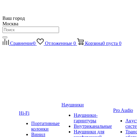
Ваш город
Москва
Сравнение
0
Отложенные
0
Корзина
0
пуста
0
Наушники
Pro Audio
Hi-Fi
Наушники-
гарнитуры
Акус
Портативные
Внутриканальные
сист
колонки
Наушники для
Тран
Винил