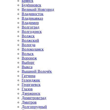
Брянск
Будённовск
Великий Новгород
Владивосток
Владикавказ
Владимир
Волгоград
Волгодонск
Волжск
Волжский
Вологда
Волоколамск
Вольск
Воронеж
Выборг
Выкса
Вышний Волочёк
Гатчина
Геленджик
Георгиевск
Глазов
Дзержинск
Димитровград
Дмитров
Долгопрудный