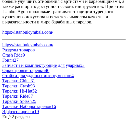
больше улучшить отношения с артистами и барабанщиками, а
также расширить доступность своих инструментов. При этом
Istanbul Agop продолжает развивать традиции турецкого
кузнечного искусства и остается символом качества и
выразительности в мире барабанных тарелок.
https://istanbulcymbals.com/
https://istanbulcymbals.com/
Разделы товаров
Crash Ride
9
Гонги
27
Запчасти и комплектующие для ударных
3
Оркестровые тарелки
46
Стойки для ударных инструментов
4
Тарелки China
31
Тарелки Crash
93
Тарелки Hi-Hat
52
Тарелки Ride
87
Тарелки Splash
25
Тарелки Наборы тарелок
16
Эффект-тарелки
19
Ещё 2 раздела