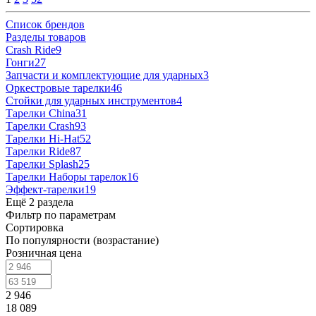
Список брендов
Разделы товаров
Crash Ride
9
Гонги
27
Запчасти и комплектующие для ударных
3
Оркестровые тарелки
46
Стойки для ударных инструментов
4
Тарелки China
31
Тарелки Crash
93
Тарелки Hi-Hat
52
Тарелки Ride
87
Тарелки Splash
25
Тарелки Наборы тарелок
16
Эффект-тарелки
19
Ещё 2 раздела
Фильтр по параметрам
Сортировка
По популярности (возрастание)
Розничная цена
2 946
18 089