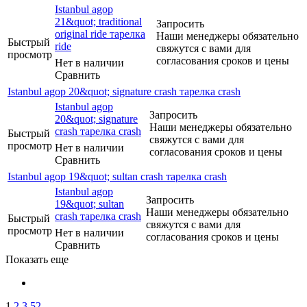
Istanbul agop
21&quot; traditional
Запросить
original ride тарелка
Наши менеджеры обязательно
Быстрый
ride
свяжутся с вами для
просмотр
согласования сроков и цены
Нет в наличии
Сравнить
Istanbul agop 20&quot; signature crash тарелка crash
Istanbul agop
Запросить
20&quot; signature
Наши менеджеры обязательно
crash тарелка crash
Быстрый
свяжутся с вами для
просмотр
Нет в наличии
согласования сроков и цены
Сравнить
Istanbul agop 19&quot; sultan crash тарелка crash
Istanbul agop
Запросить
19&quot; sultan
Наши менеджеры обязательно
crash тарелка crash
Быстрый
свяжутся с вами для
просмотр
Нет в наличии
согласования сроков и цены
Сравнить
Показать еще
1
2
3
52