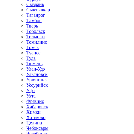
Сызрань
Сыктывкар
Таганрог
Тамбов
Тверь
Тобольск
Тольятти
Томилино
Томск
Туапсе
Тула
Тюмень
Улан-Удэ
Ульяновск
Урюпинск
Уссурийск
Уфа
Ухта
Фрязино
Хабаровск
Химки
Хотьково
Целина
Чебоксары
Челябинск