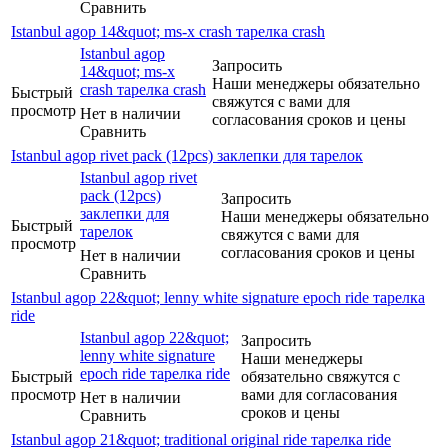
Сравнить
Istanbul agop 14&quot; ms-x crash тарелка crash
Istanbul agop
Запросить
14&quot; ms-x
Наши менеджеры обязательно
crash тарелка crash
Быстрый
свяжутся с вами для
просмотр
Нет в наличии
согласования сроков и цены
Сравнить
Istanbul agop rivet pack (12pcs) заклепки для тарелок
Istanbul agop rivet
pack (12pcs)
Запросить
заклепки для
Наши менеджеры обязательно
Быстрый
тарелок
свяжутся с вами для
просмотр
согласования сроков и цены
Нет в наличии
Сравнить
Istanbul agop 22&quot; lenny white signature epoch ride тарелка
ride
Istanbul agop 22&quot;
Запросить
lenny white signature
Наши менеджеры
epoch ride тарелка ride
Быстрый
обязательно свяжутся с
просмотр
вами для согласования
Нет в наличии
сроков и цены
Сравнить
Istanbul agop 21&quot; traditional original ride тарелка ride