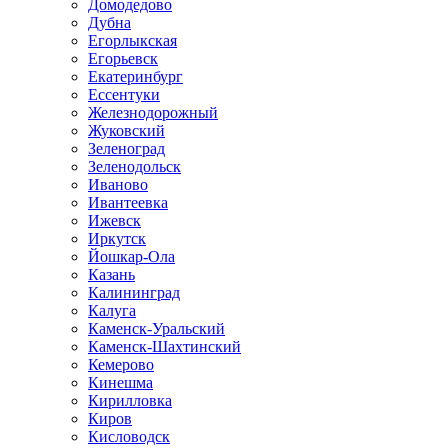
Домодедово
Дубна
Егорлыкская
Егорьевск
Екатеринбург
Ессентуки
Железнодорожный
Жуковский
Зеленоград
Зеленодольск
Иваново
Ивантеевка
Ижевск
Иркутск
Йошкар-Ола
Казань
Калининград
Калуга
Каменск-Уральский
Каменск-Шахтинский
Кемерово
Кинешма
Кирилловка
Киров
Кисловодск