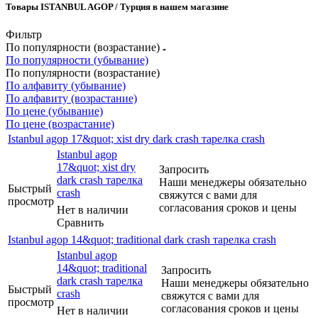
Товары ISTANBUL AGOP / Турция в нашем магазине
Фильтр
По популярности (возрастание)
По популярности (убывание)
По популярности (возрастание)
По алфавиту (убывание)
По алфавиту (возрастание)
По цене (убывание)
По цене (возрастание)
Istanbul agop 17&quot; xist dry dark crash тарелка crash
Istanbul agop
17&quot; xist dry
Запросить
dark crash тарелка
Наши менеджеры обязательно
Быстрый
crash
свяжутся с вами для
просмотр
согласования сроков и цены
Нет в наличии
Сравнить
Istanbul agop 14&quot; traditional dark crash тарелка crash
Istanbul agop
14&quot; traditional
Запросить
dark crash тарелка
Наши менеджеры обязательно
Быстрый
crash
свяжутся с вами для
просмотр
согласования сроков и цены
Нет в наличии