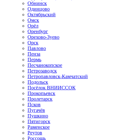
Обнинск
Одинцово
Октябрьский
Омск
Орёл
Оренбург
Орехово-Зуево
Орск
Павлово
Пенза
Пермь
Песчанокопское
Петрозаводск
Петропавловск-Камчатский
Подольск
Посёлок ВНИИССОК
Прокопьевск
Пролетарск
Псков
Пугачёв
Пушкино
Пятигорск
Раменское
Реутов
Россошь