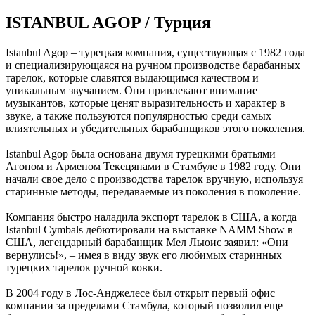
ISTANBUL AGOP / Турция
Istanbul Agop – турецкая компания, существующая с 1982 года
и специализирующаяся на ручном производстве барабанных
тарелок, которые славятся выдающимся качеством и
уникальным звучанием. Они привлекают внимание
музыкантов, которые ценят выразительность и характер в
звуке, а также пользуются популярностью среди самых
влиятельных и убедительных барабанщиков этого поколения.
Istanbul Agop была основана двумя турецкими братьями
Агопом и Арменом Текецянами в Стамбуле в 1982 году. Они
начали свое дело с производства тарелок вручную, используя
старинные методы, передаваемые из поколения в поколение.
Компания быстро наладила экспорт тарелок в США, а когда
Istanbul Cymbals дебютировали на выставке NAMM Show в
США, легендарный барабанщик Мел Льюис заявил: «Они
вернулись!», – имея в виду звук его любимых старинных
турецких тарелок ручной ковки.
В 2004 году в Лос-Анджелесе был открыт первый офис
компании за пределами Стамбула, который позволил еще