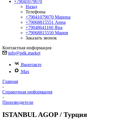
+79041079070
Назад
Телефоны
+79041079070
Марина
+79068815551
Анна
+79048641160
Яна
+79068815550
Мария
Заказать звонок
Контактная информация
info@pdk.market
Вконтакте
Max
Главная
-
Справочная информация
-
Производители
ISTANBUL AGOP / Турция