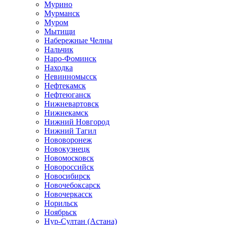
Мурино
Мурманск
Муром
Мытищи
Набережные Челны
Нальчик
Наро-Фоминск
Находка
Невинномысск
Нефтекамск
Нефтеюганск
Нижневартовск
Нижнекамск
Нижний Новгород
Нижний Тагил
Нововоронеж
Новокузнецк
Новомосковск
Новороссийск
Новосибирск
Новочебоксарск
Новочеркасск
Норильск
Ноябрьск
Нур-Султан (Астана)