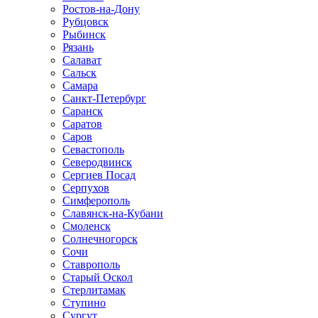
Ростов-на-Дону
Рубцовск
Рыбинск
Рязань
Салават
Сальск
Самара
Санкт-Петербург
Саранск
Саратов
Саров
Севастополь
Северодвинск
Сергиев Посад
Серпухов
Симферополь
Славянск-на-Кубани
Смоленск
Солнечногорск
Сочи
Ставрополь
Старый Оскол
Стерлитамак
Ступино
Сургут