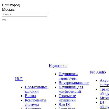
Ваш город
Москва
Наушники
Pro Audio
Наушники-
гарнитуры
Hi-Fi
Акус
Внутриканальные
сист
Портативные
Наушники для
Тран
колонки
конференций
обор
Винил
Открытые
Мик
Компоненты
наушники
DJ-
системы
Для DJ
обор
Акустика
Закрытые