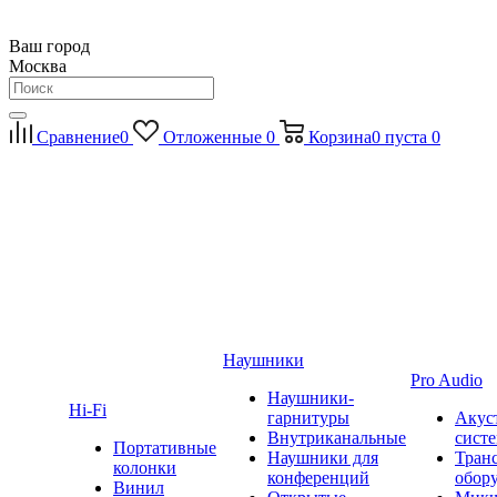
Ваш город
Москва
Сравнение
0
Отложенные
0
Корзина
0
пуста
0
Наушники
Pro Audio
Наушники-
Hi-Fi
гарнитуры
Акус
Внутриканальные
сист
Портативные
Наушники для
Тран
колонки
конференций
обор
Винил