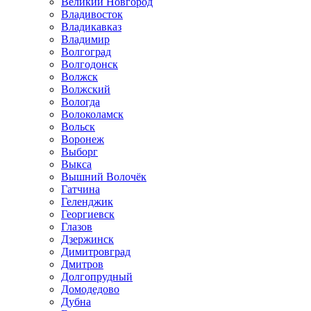
Великий Новгород
Владивосток
Владикавказ
Владимир
Волгоград
Волгодонск
Волжск
Волжский
Вологда
Волоколамск
Вольск
Воронеж
Выборг
Выкса
Вышний Волочёк
Гатчина
Геленджик
Георгиевск
Глазов
Дзержинск
Димитровград
Дмитров
Долгопрудный
Домодедово
Дубна