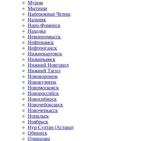
Муром
Мытищи
Набережные Челны
Нальчик
Наро-Фоминск
Находка
Невинномысск
Нефтекамск
Нефтеюганск
Нижневартовск
Нижнекамск
Нижний Новгород
Нижний Тагил
Нововоронеж
Новокузнецк
Новомосковск
Новороссийск
Новосибирск
Новочебоксарск
Новочеркасск
Норильск
Ноябрьск
Нур-Султан (Астана)
Обнинск
Одинцово