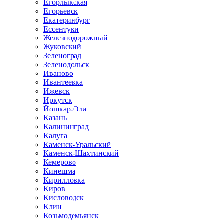
Егорлыкская
Егорьевск
Екатеринбург
Ессентуки
Железнодорожный
Жуковский
Зеленоград
Зеленодольск
Иваново
Ивантеевка
Ижевск
Иркутск
Йошкар-Ола
Казань
Калининград
Калуга
Каменск-Уральский
Каменск-Шахтинский
Кемерово
Кинешма
Кирилловка
Киров
Кисловодск
Клин
Козьмодемьянск