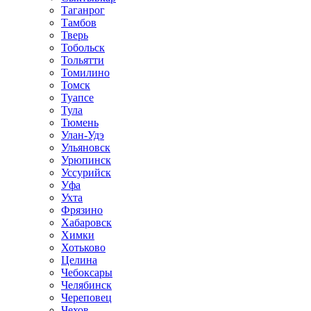
Таганрог
Тамбов
Тверь
Тобольск
Тольятти
Томилино
Томск
Туапсе
Тула
Тюмень
Улан-Удэ
Ульяновск
Урюпинск
Уссурийск
Уфа
Ухта
Фрязино
Хабаровск
Химки
Хотьково
Целина
Чебоксары
Челябинск
Череповец
Чехов