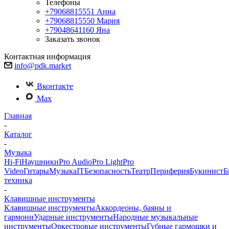
Телефоны
+79068815551
Анна
+79068815550
Мария
+79048641160
Яна
Заказать звонок
Контактная информация
info@pdk.market
Вконтакте
Max
Главная
-
Каталог
-
Музыка
Hi-Fi
Наушники
Pro Audio
Pro Light
Pro
Video
Гитары
Музыка
IT
Безопасность
Театр
Периферия
Букинист
Б
техника
-
Клавишные инструменты
Клавишные инструменты
Аккордеоны, баяны и
гармони
Ударные инструменты
Народные музыкальные
инструменты
Оркестровые инструменты
Губные гармошки и