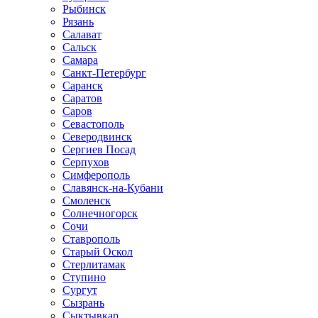
Рыбинск
Рязань
Салават
Сальск
Самара
Санкт-Петербург
Саранск
Саратов
Саров
Севастополь
Северодвинск
Сергиев Посад
Серпухов
Симферополь
Славянск-на-Кубани
Смоленск
Солнечногорск
Сочи
Ставрополь
Старый Оскол
Стерлитамак
Ступино
Сургут
Сызрань
Сыктывкар