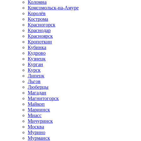
Коломна
Комсомольск-на-Амуре
Королёв
Кострома
Красногорск
Краснодар
Красноярск
Кропоткин
Кубинка
Кудрово
Кузнецк
Курган
Курск
Липецк
Льгов
Люберцы
Магадан
Магнитогорск
Майкоп
Мариинск
Миасс
Мичуринск
Москва
Мурино
Мурманск