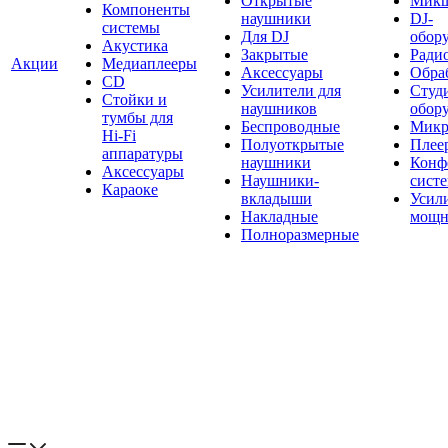
Открытые
Мик
Компоненты
наушники
DJ-
системы
Для DJ
обор
Акустика
Закрытые
Ради
Акции
Медиаплееры
Аксессуары
Обраб
CD
Усилители для
Студ
Стойки и
наушников
обор
тумбы для
Беспроводные
Микр
Hi-Fi
Полуоткрытые
Плее
аппаратуры
наушники
Конф
Аксессуары
Наушники-
сист
Караоке
вкладыши
Усил
Накладные
мощн
Полноразмерные