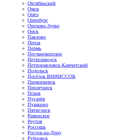
Октябрьский
Омск
Орёл
Оренбург
Орехово-Зуево
Орск
Павлово
Пенза
Пермь
Песчанокопское
Петрозаводск
Петропавловск-Камчатский
Подольск
Посёлок ВНИИССОК
Прокопьевск
Пролетарск
Псков
Пугачёв
Пушкино
Пятигорск
Раменское
Реутов
Россошь
Ростов-на-Дону
Рубцовск