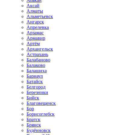
Абакан
Аксай
Алматы
Альметьевск
Ангарск
Апрелевка
Арзамас
Армавир
Артём
Архангельск
Астрахань
Балабаново
Балаково
Балашиха
Барнаул
Батайск
Белгород
Березники
Бийск
Благовещенск
Бор
Борисоглебск
Братск
Брянск
Будённовск