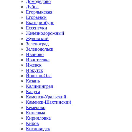
Домодедово
Дубна
Егорлыкская
Егорьевск
Екатеринбург
Ессентуки
Железнодорожный
Жуковский
Зеленоград
Зеленодольск
Иваново
Ивантеевка
Ижевск
Иркутск
Йошкар-Ола
Казань
Калининград
Калуга
Каменск-Уральский
Каменск-Шахтинский
Кемерово
Кинешма
Кирилловка
Киров
Кисловодск