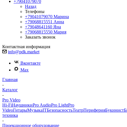
+79041079070
Назад
Телефоны
+79041079070
Марина
+79068815551
Анна
+79048641160
Яна
+79068815550
Мария
Заказать звонок
Контактная информация
info@pdk.market
Вконтакте
Max
Главная
-
Каталог
-
Pro Video
Hi-Fi
Наушники
Pro Audio
Pro Light
Pro
Video
Гитары
Музыка
IT
Безопасность
Театр
Периферия
Букинист
Б
техника
-
Проекционное оборудование