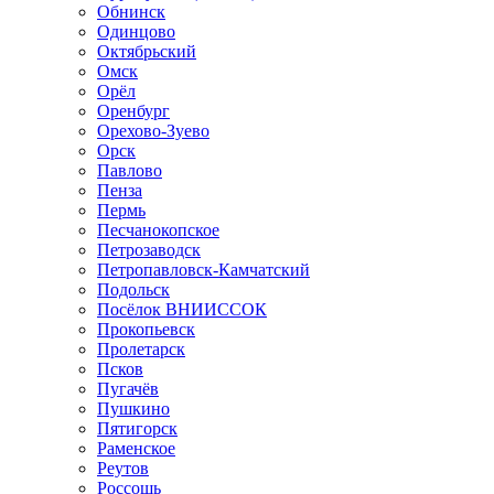
Обнинск
Одинцово
Октябрьский
Омск
Орёл
Оренбург
Орехово-Зуево
Орск
Павлово
Пенза
Пермь
Песчанокопское
Петрозаводск
Петропавловск-Камчатский
Подольск
Посёлок ВНИИССОК
Прокопьевск
Пролетарск
Псков
Пугачёв
Пушкино
Пятигорск
Раменское
Реутов
Россошь