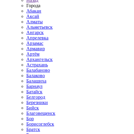
Назад
Города
Абакан
Аксай
Алматы
Альметьевск
Ангарск
Апрелевка
Арзамас
Армавир
Артём
Архангельск
Астрахань
Балабаново
Балаково
Балашиха
Барнаул
Батайск
Белгород
Березники
Бийск
Благовещенск
Бор
Борисоглебск
Братск