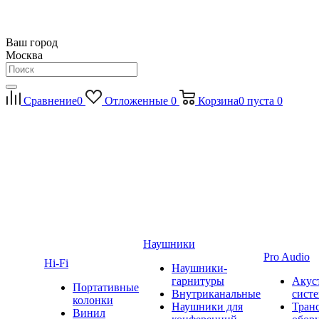
Ваш город
Москва
Сравнение
0
Отложенные
0
Корзина
0
пуста
0
Наушники
Pro Audio
Hi-Fi
Наушники-
гарнитуры
Акус
Портативные
Внутриканальные
сист
колонки
Наушники для
Тран
Винил