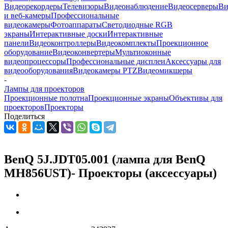
Видеорекордеры
Телевизоры
Видеонаблюдение
Видеосерверы
Ви
и веб-камеры
Профессиональные
видеокамеры
Фотоаппараты
Светодиодные RGB
экраны
Интерактивные доски
Интерактивные
панели
Видеоконтроллеры
Видеокомплекты
Проекционное
оборудование
Видеоконвертеры
Мультиоконные
видеопроцессоры
Профессиональные дисплеи
Аксессуары для
видеооборудования
Видеокамеры PTZ
Видеомикшеры
-
Лампы для проекторов
Проекционные полотна
Проекционные экраны
Объективы для
проекторов
Проекторы
Поделиться
BenQ 5J.JDT05.001 (лампа для BenQ
MH856UST)- Проекторы (аксессуары)