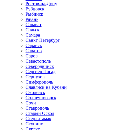
Ростов-на-Дону
Рубцовск
Рыбинск
Рязань
Салават
Сальск
Самара
Санкт-Петербург
Саранск
Саратов
Саров
Севастополь
Северодвинск
Сергиев Посад
Серпухов
Симферополь
Славянск-на-Кубани
Смоленск
Солнечногорск
Сочи
Ставрополь
Старый Оскол
Стерлитамак
Ступино
Сургут