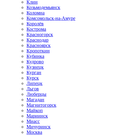
Клин
Козьмодемьянск
Коломна
Комсомольск-на-Амуре
Королёв
Кострома
Красногорск
Краснодар
Красноярск
Кропоткин
Кубинка
Кудрово
Кузнецк
Курган
Курск
Липецк
Льгов
Люберцы
Магадан
Магнитогорск
Майкоп
Мариинск
Миасс
Мичуринск
Москва