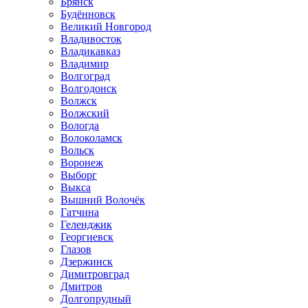
Брянск
Будённовск
Великий Новгород
Владивосток
Владикавказ
Владимир
Волгоград
Волгодонск
Волжск
Волжский
Вологда
Волоколамск
Вольск
Воронеж
Выборг
Выкса
Вышний Волочёк
Гатчина
Геленджик
Георгиевск
Глазов
Дзержинск
Димитровград
Дмитров
Долгопрудный