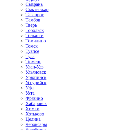
Сызрань
Сыктывкар
Таганрог
Тамбов
Тверь
Тобольск
Тольятти
Томилино
Томск
Туапсе
Тула
Тюмень
Улан-Удэ
Ульяновск
Урюпинск
Уссурийск
Уфа
Ухта
Фрязино
Хабаровск
Химки
Хотьково
Целина
Чебоксары
Челябинск