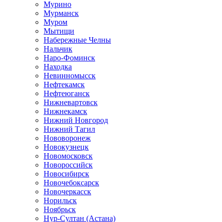
Мурино
Мурманск
Муром
Мытищи
Набережные Челны
Нальчик
Наро-Фоминск
Находка
Невинномысск
Нефтекамск
Нефтеюганск
Нижневартовск
Нижнекамск
Нижний Новгород
Нижний Тагил
Нововоронеж
Новокузнецк
Новомосковск
Новороссийск
Новосибирск
Новочебоксарск
Новочеркасск
Норильск
Ноябрьск
Нур-Султан (Астана)