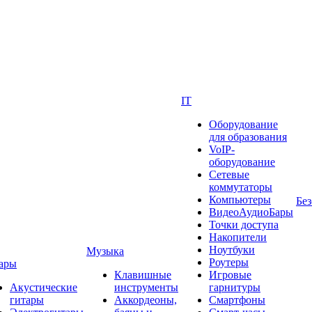
IT
Оборудование
для образования
VoIP-
оборудование
Сетевые
коммутаторы
Компьютеры
Без
ВидеоАудиоБары
Точки доступа
Накопители
Ноутбуки
Музыка
Роутеры
ары
Клавишные
Игровые
Акустические
инструменты
гарнитуры
гитары
Аккордеоны,
Смартфоны