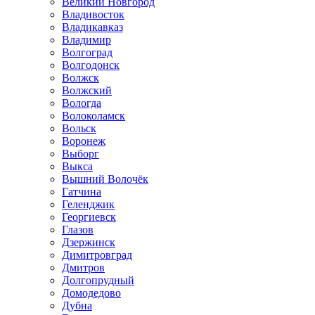
Великий Новгород
Владивосток
Владикавказ
Владимир
Волгоград
Волгодонск
Волжск
Волжский
Вологда
Волоколамск
Вольск
Воронеж
Выборг
Выкса
Вышний Волочёк
Гатчина
Геленджик
Георгиевск
Глазов
Дзержинск
Димитровград
Дмитров
Долгопрудный
Домодедово
Дубна