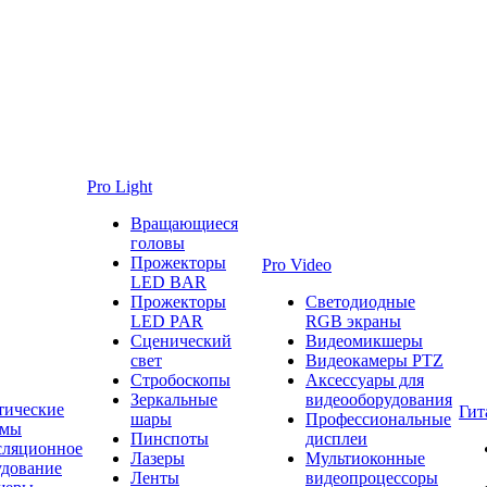
Pro Light
Вращающиеся
головы
Прожекторы
Pro Video
LED BAR
Прожекторы
Светодиодные
LED PAR
RGB экраны
Сценический
Видеомикшеры
свет
Видеокамеры PTZ
Стробоскопы
Аксессуары для
Зеркальные
видеооборудования
тические
Гит
шары
Профессиональные
емы
Пинспоты
дисплеи
сляционное
Лазеры
Мультиоконные
удование
Ленты
видеопроцессоры