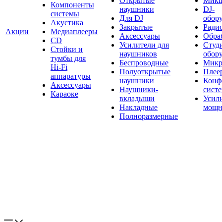
Открытые
Мик
Компоненты
наушники
DJ-
системы
Для DJ
обор
Акустика
Закрытые
Ради
Акции
Медиаплееры
Аксессуары
Обраб
CD
Усилители для
Студ
Стойки и
наушников
обор
тумбы для
Беспроводные
Микр
Hi-Fi
Полуоткрытые
Плее
аппаратуры
наушники
Конф
Аксессуары
Наушники-
сист
Караоке
вкладыши
Усил
Накладные
мощн
Полноразмерные