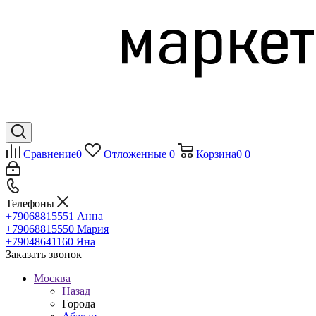
Сравнение
0
Отложенные
0
Корзина
0
0
Телефоны
+79068815551
Анна
+79068815550
Мария
+79048641160
Яна
Заказать звонок
Москва
Назад
Города