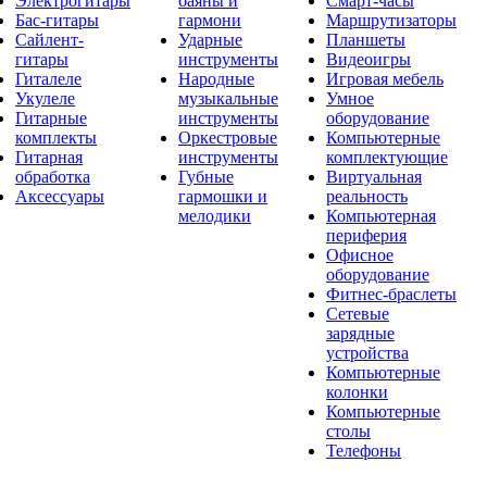
Электрогитары
баяны и
Смарт-часы
Бас-гитары
гармони
Маршрутизаторы
Сайлент-
Ударные
Планшеты
гитары
инструменты
Видеоигры
Гиталеле
Народные
Игровая мебель
Укулеле
музыкальные
Умное
Гитарные
инструменты
оборудование
комплекты
Оркестровые
Компьютерные
Гитарная
инструменты
комплектующие
обработка
Губные
Виртуальная
Аксессуары
гармошки и
реальность
мелодики
Компьютерная
периферия
Офисное
оборудование
Фитнес-браслеты
Сетевые
зарядные
устройства
Компьютерные
колонки
Компьютерные
столы
Телефоны