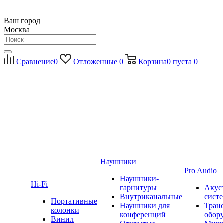
Ваш город
Москва
Сравнение
0
Отложенные
0
Корзина
0
пуста
0
Наушники
Pro Audio
Наушники-
Hi-Fi
гарнитуры
Акус
Внутриканальные
сист
Портативные
Наушники для
Тран
колонки
конференций
обор
Винил