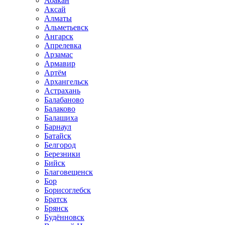
Абакан
Аксай
Алматы
Альметьевск
Ангарск
Апрелевка
Арзамас
Армавир
Артём
Архангельск
Астрахань
Балабаново
Балаково
Балашиха
Барнаул
Батайск
Белгород
Березники
Бийск
Благовещенск
Бор
Борисоглебск
Братск
Брянск
Будённовск