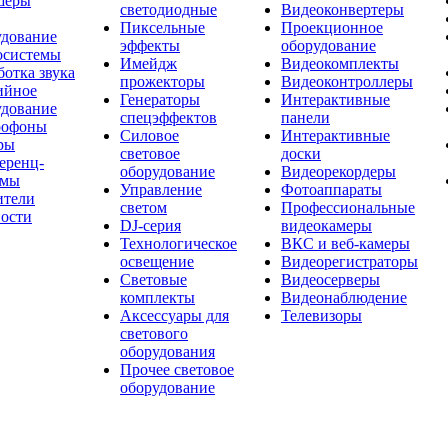
шеры
светодиодные
Видеоконвертеры
Пиксельные
Проекционное
удование
эффекты
оборудование
осистемы
Имейдж
Видеокомплекты
отка звука
прожекторы
Видеоконтроллеры
ийное
Генераторы
Интерактивные
удование
спецэффектов
панели
офоны
Силовое
Интерактивные
ры
световое
доски
еренц-
оборудование
Видеорекордеры
емы
Управление
Фотоаппараты
ители
светом
Профессиональные
ости
DJ-серия
видеокамеры
Технологическое
ВКС и веб-камеры
освещение
Видеорегистраторы
Световые
Видеосерверы
комплекты
Видеонаблюдение
Аксессуары для
Телевизоры
светового
оборудования
Прочее световое
оборудование