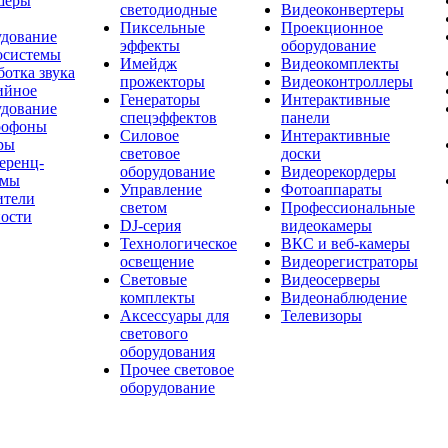
шеры
светодиодные
Видеоконвертеры
Пиксельные
Проекционное
удование
эффекты
оборудование
осистемы
Имейдж
Видеокомплекты
отка звука
прожекторы
Видеоконтроллеры
ийное
Генераторы
Интерактивные
удование
спецэффектов
панели
офоны
Силовое
Интерактивные
ры
световое
доски
еренц-
оборудование
Видеорекордеры
емы
Управление
Фотоаппараты
ители
светом
Профессиональные
ости
DJ-серия
видеокамеры
Технологическое
ВКС и веб-камеры
освещение
Видеорегистраторы
Световые
Видеосерверы
комплекты
Видеонаблюдение
Аксессуары для
Телевизоры
светового
оборудования
Прочее световое
оборудование