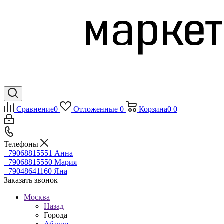
Сравнение
0
Отложенные
0
Корзина
0
0
Телефоны
+79068815551
Анна
+79068815550
Мария
+79048641160
Яна
Заказать звонок
Москва
Назад
Города