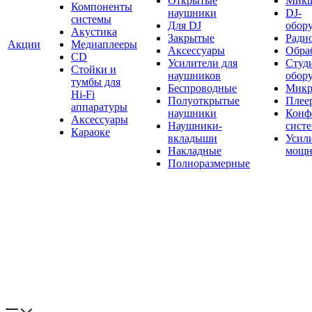
Открытые
Мик
Компоненты
наушники
DJ-
системы
Для DJ
обор
Акустика
Закрытые
Ради
Акции
Медиаплееры
Аксессуары
Обраб
CD
Усилители для
Студ
Стойки и
наушников
обор
тумбы для
Беспроводные
Микр
Hi-Fi
Полуоткрытые
Плее
аппаратуры
наушники
Конф
Аксессуары
Наушники-
сист
Караоке
вкладыши
Усил
Накладные
мощн
Полноразмерные