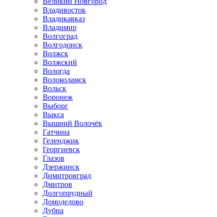
Великий Новгород
Владивосток
Владикавказ
Владимир
Волгоград
Волгодонск
Волжск
Волжский
Вологда
Волоколамск
Вольск
Воронеж
Выборг
Выкса
Вышний Волочёк
Гатчина
Геленджик
Георгиевск
Глазов
Дзержинск
Димитровград
Дмитров
Долгопрудный
Домодедово
Дубна