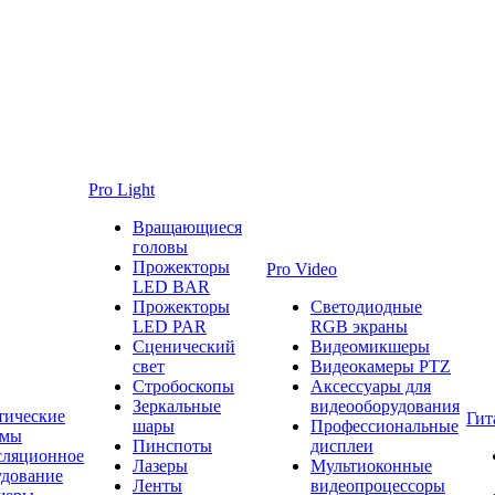
Pro Light
Вращающиеся
головы
Прожекторы
Pro Video
LED BAR
Прожекторы
Светодиодные
LED PAR
RGB экраны
Сценический
Видеомикшеры
свет
Видеокамеры PTZ
Стробоскопы
Аксессуары для
Зеркальные
видеооборудования
тические
Гит
шары
Профессиональные
емы
Пинспоты
дисплеи
сляционное
Лазеры
Мультиоконные
удование
Ленты
видеопроцессоры