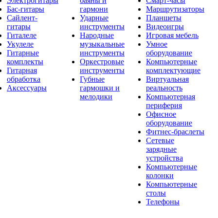
Электрогитары
баяны и
Смарт-часы
Бас-гитары
гармони
Маршрутизаторы
Сайлент-
Ударные
Планшеты
гитары
инструменты
Видеоигры
Гиталеле
Народные
Игровая мебель
Укулеле
музыкальные
Умное
Гитарные
инструменты
оборудование
комплекты
Оркестровые
Компьютерные
Гитарная
инструменты
комплектующие
обработка
Губные
Виртуальная
Аксессуары
гармошки и
реальность
мелодики
Компьютерная
периферия
Офисное
оборудование
Фитнес-браслеты
Сетевые
зарядные
устройства
Компьютерные
колонки
Компьютерные
столы
Телефоны