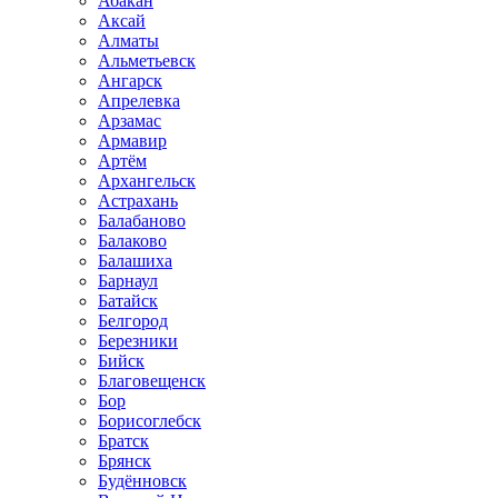
Абакан
Аксай
Алматы
Альметьевск
Ангарск
Апрелевка
Арзамас
Армавир
Артём
Архангельск
Астрахань
Балабаново
Балаково
Балашиха
Барнаул
Батайск
Белгород
Березники
Бийск
Благовещенск
Бор
Борисоглебск
Братск
Брянск
Будённовск