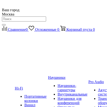
Ваш город
Москва
Сравнение
0
Отложенные
0
Корзина
0
пуста
0
Наушники
Pro Audio
Наушники-
Hi-Fi
гарнитуры
Акус
Внутриканальные
сист
Портативные
Наушники для
Тран
колонки
конференций
обор
Винил