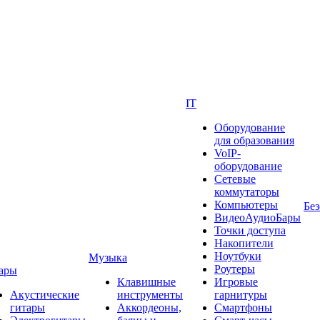
IT
Оборудование
для образования
VoIP-
оборудование
Сетевые
коммутаторы
Компьютеры
Без
ВидеоАудиоБары
Точки доступа
Накопители
Ноутбуки
Музыка
Роутеры
ары
Клавишные
Игровые
Акустические
инструменты
гарнитуры
гитары
Аккордеоны,
Смартфоны