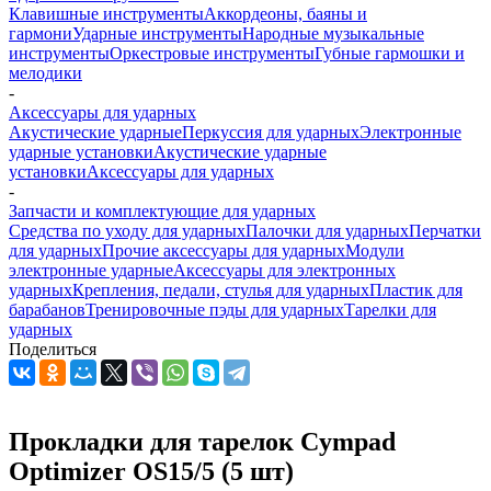
Клавишные инструменты
Аккордеоны, баяны и
гармони
Ударные инструменты
Народные музыкальные
инструменты
Оркестровые инструменты
Губные гармошки и
мелодики
-
Аксессуары для ударных
Акустические ударные
Перкуссия для ударных
Электронные
ударные установки
Акустические ударные
установки
Аксессуары для ударных
-
Запчасти и комплектующие для ударных
Средства по уходу для ударных
Палочки для ударных
Перчатки
для ударных
Прочие аксессуары для ударных
Модули
электронные ударные
Аксессуары для электронных
ударных
Крепления, педали, стулья для ударных
Пластик для
барабанов
Тренировочные пэды для ударных
Тарелки для
ударных
Поделиться
Прокладки для тарелок Cympad
Optimizer OS15/5 (5 шт)