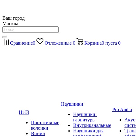
Ваш город
Москва
Сравнение
0
Отложенные
0
Корзина
0
пуста
0
Наушники
Pro Audio
Hi-Fi
Наушники-
гарнитуры
Акус
Портативные
Внутриканальные
сист
колонки
Наушники для
Тран
Винил