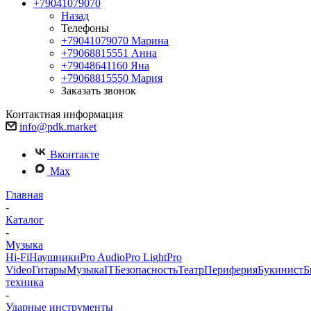
+79041079070
Назад
Телефоны
+79041079070
Марина
+79068815551
Анна
+79048641160
Яна
+79068815550
Мария
Заказать звонок
Контактная информация
info@pdk.market
Вконтакте
Max
Главная
-
Каталог
-
Музыка
Hi-Fi
Наушники
Pro Audio
Pro Light
Pro
Video
Гитары
Музыка
IT
Безопасность
Театр
Периферия
Букинист
Б
техника
-
Ударные инструменты