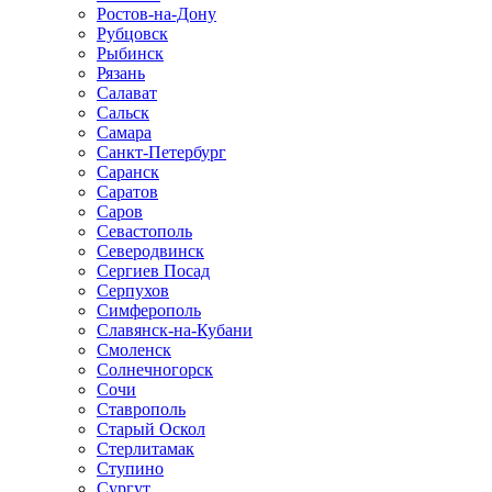
Ростов-на-Дону
Рубцовск
Рыбинск
Рязань
Салават
Сальск
Самара
Санкт-Петербург
Саранск
Саратов
Саров
Севастополь
Северодвинск
Сергиев Посад
Серпухов
Симферополь
Славянск-на-Кубани
Смоленск
Солнечногорск
Сочи
Ставрополь
Старый Оскол
Стерлитамак
Ступино
Сургут