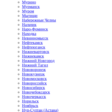
Мурино
Мурманск
Муром
Мытищи
Набережные Челны
Нальчик
Наро-Фоминск
Находка
Невинномысск
Нефтекамск
Нефтеюганск
Нижневартовск
Нижнекамск
Нижний Новгород
Нижний Тагил
Нововоронеж
Новокузнецк
Новомосковск
Новороссийск
Новосибирск
Новочебоксарск
Новочеркасск
Норильск
Ноябрьск
Нур-Султан (Астана)