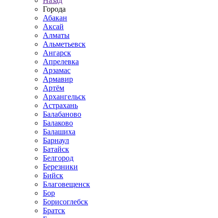
Назад
Города
Абакан
Аксай
Алматы
Альметьевск
Ангарск
Апрелевка
Арзамас
Армавир
Артём
Архангельск
Астрахань
Балабаново
Балаково
Балашиха
Барнаул
Батайск
Белгород
Березники
Бийск
Благовещенск
Бор
Борисоглебск
Братск