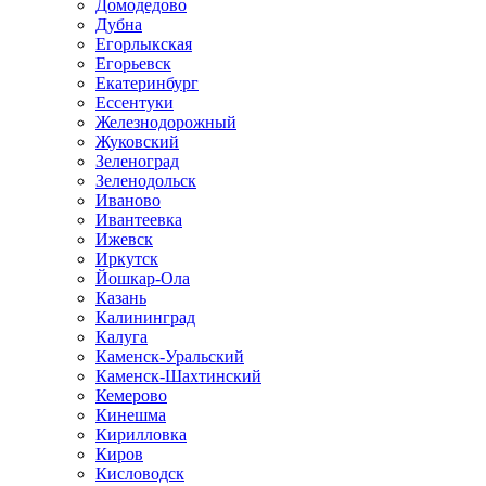
Домодедово
Дубна
Егорлыкская
Егорьевск
Екатеринбург
Ессентуки
Железнодорожный
Жуковский
Зеленоград
Зеленодольск
Иваново
Ивантеевка
Ижевск
Иркутск
Йошкар-Ола
Казань
Калининград
Калуга
Каменск-Уральский
Каменск-Шахтинский
Кемерово
Кинешма
Кирилловка
Киров
Кисловодск