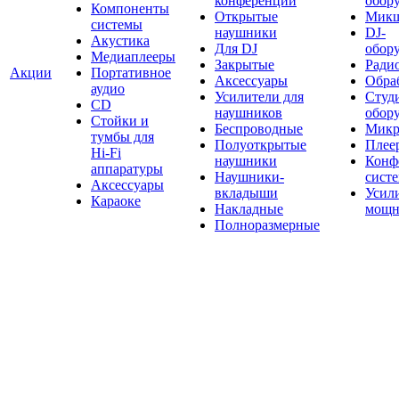
конференций
обор
Компоненты
Открытые
Мик
системы
наушники
DJ-
Акустика
Для DJ
обор
Медиаплееры
Закрытые
Ради
Акции
Портативное
Аксессуары
Обраб
аудио
Усилители для
Студ
CD
наушников
обор
Стойки и
Беспроводные
Микр
тумбы для
Полуоткрытые
Плее
Hi-Fi
наушники
Конф
аппаратуры
Наушники-
сист
Аксессуары
вкладыши
Усил
Караоке
Накладные
мощн
Полноразмерные