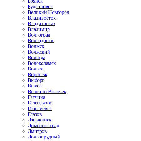
Брянск
Будённовск
Великий Новгород
Владивосток
Владикавказ
Владимир
Волгоград
Волгодонск
Волжск
Волжский
Вологда
Волоколамск
Вольск
Воронеж
Выборг
Выкса
Вышний Волочёк
Гатчина
Геленджик
Георгиевск
Глазов
Дзержинск
Димитровград
Дмитров
Долгопрудный