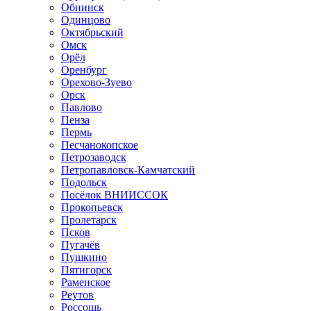
Обнинск
Одинцово
Октябрьский
Омск
Орёл
Оренбург
Орехово-Зуево
Орск
Павлово
Пенза
Пермь
Песчанокопское
Петрозаводск
Петропавловск-Камчатский
Подольск
Посёлок ВНИИССОК
Прокопьевск
Пролетарск
Псков
Пугачёв
Пушкино
Пятигорск
Раменское
Реутов
Россошь