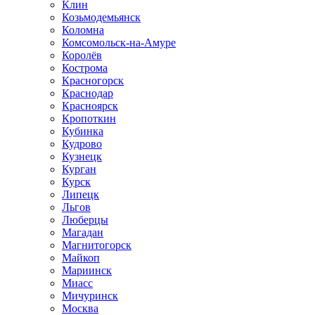
Клин
Козьмодемьянск
Коломна
Комсомольск-на-Амуре
Королёв
Кострома
Красногорск
Краснодар
Красноярск
Кропоткин
Кубинка
Кудрово
Кузнецк
Курган
Курск
Липецк
Льгов
Люберцы
Магадан
Магнитогорск
Майкоп
Мариинск
Миасс
Мичуринск
Москва