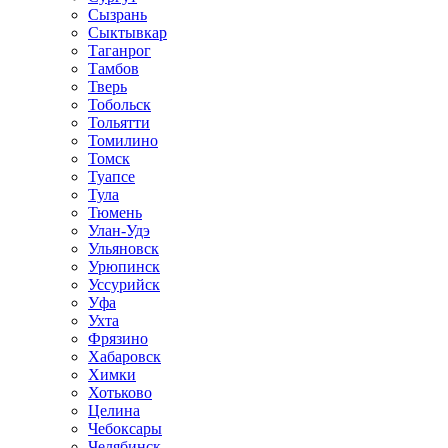
Сызрань
Сыктывкар
Таганрог
Тамбов
Тверь
Тобольск
Тольятти
Томилино
Томск
Туапсе
Тула
Тюмень
Улан-Удэ
Ульяновск
Урюпинск
Уссурийск
Уфа
Ухта
Фрязино
Хабаровск
Химки
Хотьково
Целина
Чебоксары
Челябинск