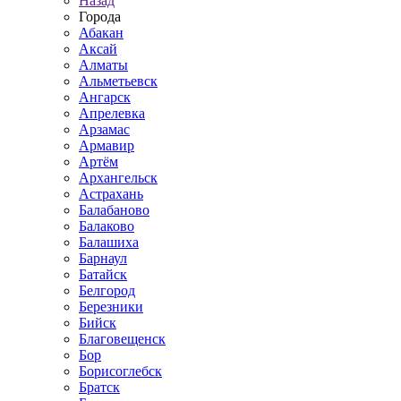
Назад
Города
Абакан
Аксай
Алматы
Альметьевск
Ангарск
Апрелевка
Арзамас
Армавир
Артём
Архангельск
Астрахань
Балабаново
Балаково
Балашиха
Барнаул
Батайск
Белгород
Березники
Бийск
Благовещенск
Бор
Борисоглебск
Братск