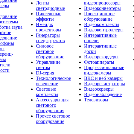
удование
Ленты
видеопроцессоры
шеры
светодиодные
Видеоконвертеры
Пиксельные
Проекционное
удование
эффекты
оборудование
осистемы
Имейдж
Видеокомплекты
отка звука
прожекторы
Видеоконтроллеры
ийное
Генераторы
Интерактивные
удование
спецэффектов
панели
офоны
Силовое
Интерактивные
ры
световое
доски
еренц-
оборудование
Видеорекордеры
емы
Управление
Фотоаппараты
ители
светом
Профессиональные
ости
DJ-серия
видеокамеры
Технологическое
ВКС и веб-камеры
освещение
Видеорегистраторы
Световые
Видеосерверы
комплекты
Видеонаблюдение
Аксессуары для
Телевизоры
светового
оборудования
Прочее световое
оборудование