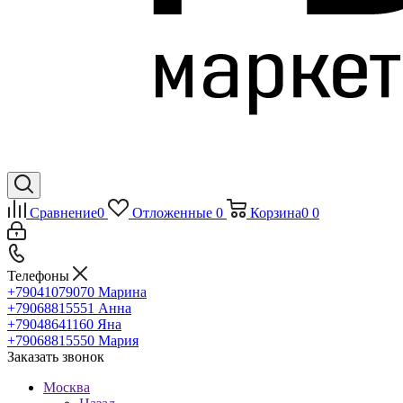
Сравнение
0
Отложенные
0
Корзина
0
0
Телефоны
+79041079070
Марина
+79068815551
Анна
+79048641160
Яна
+79068815550
Мария
Заказать звонок
Москва