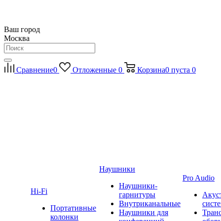
Ваш город
Москва
Сравнение
0
Отложенные
0
Корзина
0
пуста
0
Наушники
Pro Audio
Наушники-
Hi-Fi
гарнитуры
Акус
Внутриканальные
сист
Портативные
Наушники для
Тран
колонки