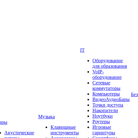
IT
Оборудование
для образования
VoIP-
оборудование
Сетевые
коммутаторы
Компьютеры
Без
ВидеоАудиоБары
Точки доступа
Накопители
Ноутбуки
Музыка
Роутеры
ары
Клавишные
Игровые
Акустические
инструменты
гарнитуры