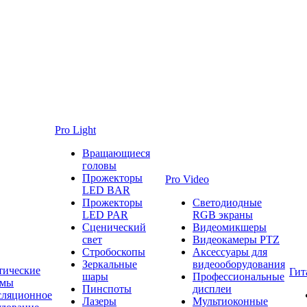
Pro Light
Вращающиеся
головы
Прожекторы
Pro Video
LED BAR
Прожекторы
Светодиодные
LED PAR
RGB экраны
Сценический
Видеомикшеры
свет
Видеокамеры PTZ
Стробоскопы
Аксессуары для
Зеркальные
видеооборудования
тические
Гит
шары
Профессиональные
емы
Пинспоты
дисплеи
сляционное
Лазеры
Мультиоконные