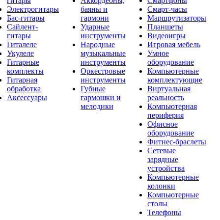
гитары
Аккордеоны,
Смартфоны
Электрогитары
баяны и
Смарт-часы
Бас-гитары
гармони
Маршрутизаторы
Сайлент-
Ударные
Планшеты
гитары
инструменты
Видеоигры
Гиталеле
Народные
Игровая мебель
Укулеле
музыкальные
Умное
Гитарные
инструменты
оборудование
комплекты
Оркестровые
Компьютерные
Гитарная
инструменты
комплектующие
обработка
Губные
Виртуальная
Аксессуары
гармошки и
реальность
мелодики
Компьютерная
периферия
Офисное
оборудование
Фитнес-браслеты
Сетевые
зарядные
устройства
Компьютерные
колонки
Компьютерные
столы
Телефоны