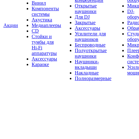
конференций
обор
Винил
Открытые
Мик
Компоненты
наушники
DJ-
системы
Для DJ
обор
Акустика
Закрытые
Ради
Акции
Медиаплееры
Аксессуары
Обраб
CD
Усилители для
Студ
Стойки и
наушников
обор
тумбы для
Беспроводные
Микр
Hi-Fi
Полуоткрытые
Плее
аппаратуры
наушники
Конф
Аксессуары
Наушники-
сист
Караоке
вкладыши
Усил
Накладные
мощн
Полноразмерные