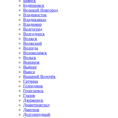
Брянск
Будённовск
Великий Новгород
Владивосток
Владикавказ
Владимир
Волгоград
Волгодонск
Волжск
Волжский
Вологда
Волоколамск
Вольск
Воронеж
Выборг
Выкса
Вышний Волочёк
Гатчина
Геленджик
Георгиевск
Глазов
Дзержинск
Димитровград
Дмитров
Долгопрудный