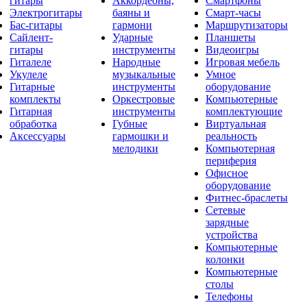
гитары
Аккордеоны,
Смартфоны
Электрогитары
баяны и
Смарт-часы
Бас-гитары
гармони
Маршрутизаторы
Сайлент-
Ударные
Планшеты
гитары
инструменты
Видеоигры
Гиталеле
Народные
Игровая мебель
Укулеле
музыкальные
Умное
Гитарные
инструменты
оборудование
комплекты
Оркестровые
Компьютерные
Гитарная
инструменты
комплектующие
обработка
Губные
Виртуальная
Аксессуары
гармошки и
реальность
мелодики
Компьютерная
периферия
Офисное
оборудование
Фитнес-браслеты
Сетевые
зарядные
устройства
Компьютерные
колонки
Компьютерные
столы
Телефоны