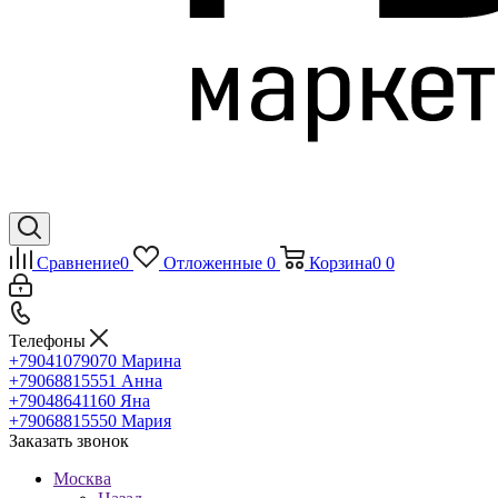
Сравнение
0
Отложенные
0
Корзина
0
0
Телефоны
+79041079070
Марина
+79068815551
Анна
+79048641160
Яна
+79068815550
Мария
Заказать звонок
Москва