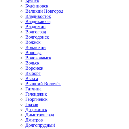
Брянск
Будённовск
Великий Новгород
Владивосток
Владикавказ
Владимир
Волгоград
Волгодонск
Волжск
Волжский
Вологда
Волоколамск
Вольск
Воронеж
Выборг
Выкса
Вышний Волочёк
Гатчина
Геленджик
Георгиевск
Глазов
Дзержинск
Димитровград
Дмитров
Долгопрудный