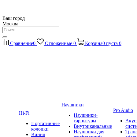
Ваш город
Москва
Сравнение
0
Отложенные
0
Корзина
0
пуста
0
Наушники
Pro Audio
Hi-Fi
Наушники-
гарнитуры
Акус
Портативные
Внутриканальные
сист
колонки
Наушники для
Тран
Винил