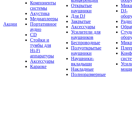
конференций
обор
Компоненты
Открытые
Мик
системы
наушники
DJ-
Акустика
Для DJ
обор
Медиаплееры
Закрытые
Ради
Акции
Портативное
Аксессуары
Обраб
аудио
Усилители для
Студ
CD
наушников
обор
Стойки и
Беспроводные
Микр
тумбы для
Полуоткрытые
Плее
Hi-Fi
наушники
Конф
аппаратуры
Наушники-
сист
Аксессуары
вкладыши
Усил
Караоке
Накладные
мощн
Полноразмерные