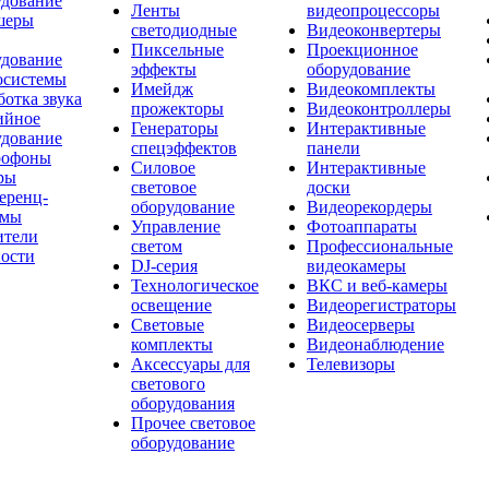
удование
Ленты
видеопроцессоры
шеры
светодиодные
Видеоконвертеры
Пиксельные
Проекционное
удование
эффекты
оборудование
осистемы
Имейдж
Видеокомплекты
отка звука
прожекторы
Видеоконтроллеры
ийное
Генераторы
Интерактивные
удование
спецэффектов
панели
офоны
Силовое
Интерактивные
ры
световое
доски
еренц-
оборудование
Видеорекордеры
емы
Управление
Фотоаппараты
ители
светом
Профессиональные
ости
DJ-серия
видеокамеры
Технологическое
ВКС и веб-камеры
освещение
Видеорегистраторы
Световые
Видеосерверы
комплекты
Видеонаблюдение
Аксессуары для
Телевизоры
светового
оборудования
Прочее световое
оборудование