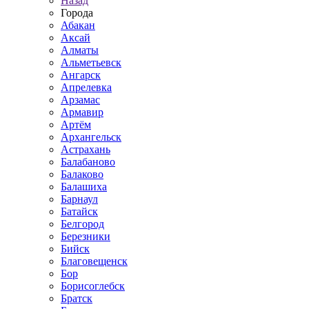
Назад
Города
Абакан
Аксай
Алматы
Альметьевск
Ангарск
Апрелевка
Арзамас
Армавир
Артём
Архангельск
Астрахань
Балабаново
Балаково
Балашиха
Барнаул
Батайск
Белгород
Березники
Бийск
Благовещенск
Бор
Борисоглебск
Братск