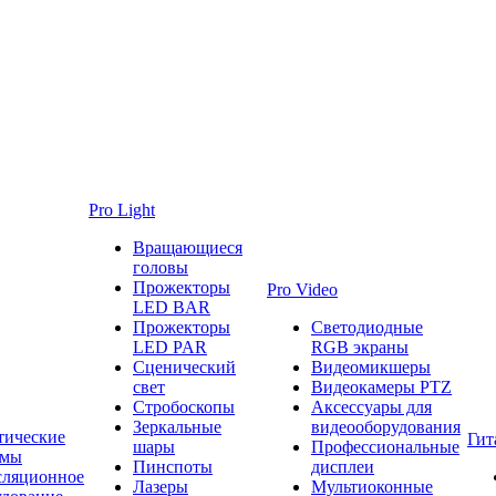
Pro Light
Вращающиеся
головы
Прожекторы
Pro Video
LED BAR
Прожекторы
Светодиодные
LED PAR
RGB экраны
Сценический
Видеомикшеры
свет
Видеокамеры PTZ
Стробоскопы
Аксессуары для
Зеркальные
видеооборудования
тические
Гит
шары
Профессиональные
емы
Пинспоты
дисплеи
сляционное
Лазеры
Мультиоконные