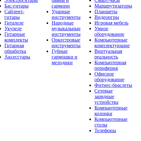
Электрогитары
баяны и
Смарт-часы
Бас-гитары
гармони
Маршрутизаторы
Сайлент-
Ударные
Планшеты
гитары
инструменты
Видеоигры
Гиталеле
Народные
Игровая мебель
Укулеле
музыкальные
Умное
Гитарные
инструменты
оборудование
комплекты
Оркестровые
Компьютерные
Гитарная
инструменты
комплектующие
обработка
Губные
Виртуальная
Аксессуары
гармошки и
реальность
мелодики
Компьютерная
периферия
Офисное
оборудование
Фитнес-браслеты
Сетевые
зарядные
устройства
Компьютерные
колонки
Компьютерные
столы
Телефоны