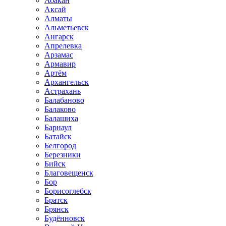
Абакан
Аксай
Алматы
Альметьевск
Ангарск
Апрелевка
Арзамас
Армавир
Артём
Архангельск
Астрахань
Балабаново
Балаково
Балашиха
Барнаул
Батайск
Белгород
Березники
Бийск
Благовещенск
Бор
Борисоглебск
Братск
Брянск
Будённовск