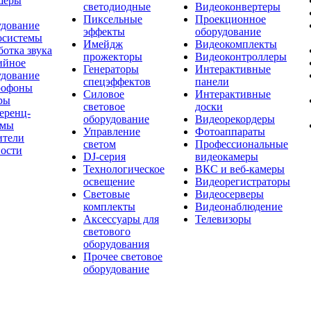
шеры
светодиодные
Видеоконвертеры
Пиксельные
Проекционное
удование
эффекты
оборудование
осистемы
Имейдж
Видеокомплекты
отка звука
прожекторы
Видеоконтроллеры
ийное
Генераторы
Интерактивные
удование
спецэффектов
панели
офоны
Силовое
Интерактивные
ры
световое
доски
еренц-
оборудование
Видеорекордеры
емы
Управление
Фотоаппараты
ители
светом
Профессиональные
ости
DJ-серия
видеокамеры
Технологическое
ВКС и веб-камеры
освещение
Видеорегистраторы
Световые
Видеосерверы
комплекты
Видеонаблюдение
Аксессуары для
Телевизоры
светового
оборудования
Прочее световое
оборудование