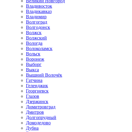
Великий Новгород
Владивосток
Владикавказ
Владимир
Волгоград
Волгодонск
Волжск
Волжский
Вологда
Волоколамск
Вольск
Воронеж
Выборг
Выкса
Вышний Волочёк
Гатчина
Геленджик
Георгиевск
Глазов
Дзержинск
Димитровград
Дмитров
Долгопрудный
Домодедово
Дубна