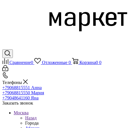
Сравнение
0
Отложенные
0
Корзина
0
0
Телефоны
+79068815551
Анна
+79068815550
Мария
+79048641160
Яна
Заказать звонок
Москва
Назад
Города