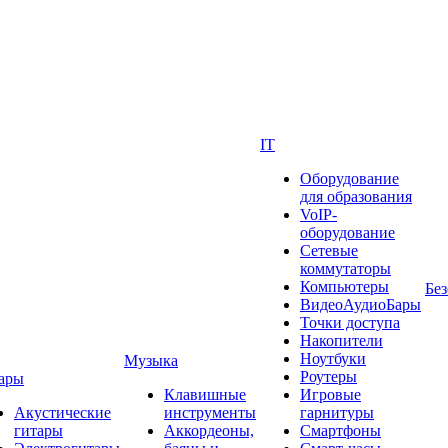
IT
Оборудование
для образования
VoIP-
оборудование
Сетевые
коммутаторы
Компьютеры
Без
ВидеоАудиоБары
Точки доступа
Накопители
Ноутбуки
Музыка
Роутеры
ары
Клавишные
Игровые
Акустические
инструменты
гарнитуры
гитары
Аккордеоны,
Смартфоны