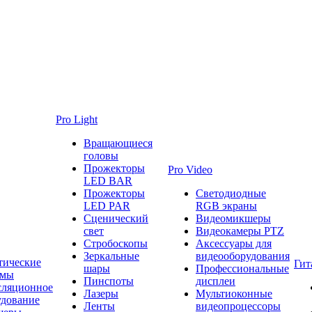
Pro Light
Вращающиеся
головы
Прожекторы
Pro Video
LED BAR
Прожекторы
Светодиодные
LED PAR
RGB экраны
Сценический
Видеомикшеры
свет
Видеокамеры PTZ
Стробоскопы
Аксессуары для
Зеркальные
видеооборудования
тические
Гит
шары
Профессиональные
емы
Пинспоты
дисплеи
сляционное
Лазеры
Мультиоконные
удование
Ленты
видеопроцессоры