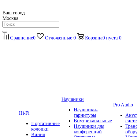
Ваш город
Москва
Сравнение
0
Отложенные
0
Корзина
0
пуста
0
Наушники
Pro Audio
Наушники-
Hi-Fi
гарнитуры
Акус
Внутриканальные
сист
Портативные
Наушники для
Тран
колонки
конференций
обор
Винил