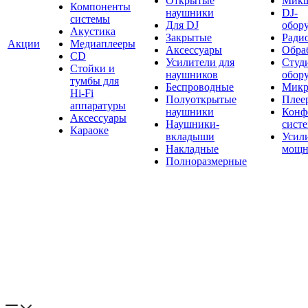
Открытые
Мик
Компоненты
наушники
DJ-
системы
Для DJ
обор
Акустика
Закрытые
Ради
Акции
Медиаплееры
Аксессуары
Обраб
CD
Усилители для
Студ
Стойки и
наушников
обор
тумбы для
Беспроводные
Микр
Hi-Fi
Полуоткрытые
Плее
аппаратуры
наушники
Конф
Аксессуары
Наушники-
сист
Караоке
вкладыши
Усил
Накладные
мощн
Полноразмерные