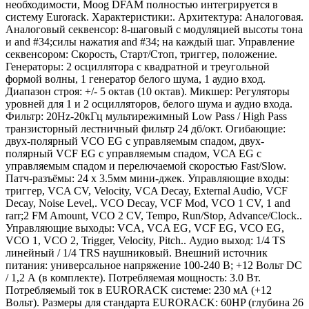
необходимости, Moog DFAM полностью интегрируется в
систему Eurorack. Характеристики:. Архитектура: Аналоговая.
Аналоговый секвенсор: 8-шаговый с модуляцией высоты тона
и and #34;силы нажатия and #34; на каждый шаг. Управление
секвенсором: Скорость, Старт/Стоп, триггер, положение.
Генераторы: 2 осциллятора с квадратной и треугольной
формой волны, 1 генератор белого шума, 1 аудио вход.
Диапазон строя: +/- 5 октав (10 октав). Микшер: Регуляторы
уровней для 1 и 2 осцилляторов, белого шума и аудио входа.
Фильтр: 20Hz-20кГц мультирежимный Low Pass / High Pass
транзисторный лестничный фильтр 24 дб/окт. Огибающие:
двух-полярный VCO EG с управляемым спадом, двух-
полярный VCF EG с управляемым спадом, VCA EG с
управляемым спадом и перелючаемой скоростью Fast/Slow.
Патч-разъёмы: 24 x 3.5мм мини-джек. Управляющие входы:
триггер, VCA CV, Velocity, VCA Decay, External Audio, VCF
Decay, Noise Level,. VCO Decay, VCF Mod, VCO 1 CV, 1 and
rarr;2 FM Amount, VCO 2 CV, Tempo, Run/Stop, Advance/Clock..
Управляющие выходы: VCA, VCA EG, VCF EG, VCO EG,
VCO 1, VCO 2, Trigger, Velocity, Pitch.. Аудио выход: 1/4 TS
линейный / 1/4 TRS наушниковый. Внешний источник
питания: универсальное напряжение 100-240 В; +12 Вольт DC
/ 1,2 А (в комплекте). Потребляемая мощность: 3.0 Вт.
Потребляемый ток в EURORACK системе: 230 мА (+12
Вольт). Размеры для стандарта EURORACK: 60HP (глубина 26