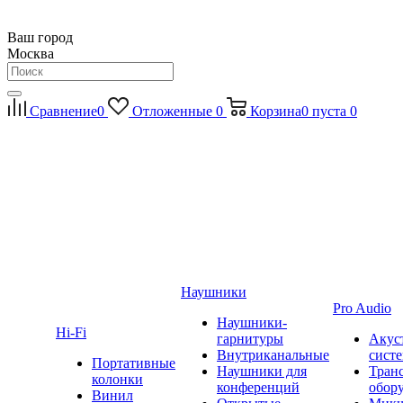
Ваш город
Москва
Сравнение
0
Отложенные
0
Корзина
0
пуста
0
Наушники
Pro Audio
Наушники-
Hi-Fi
гарнитуры
Акус
Внутриканальные
сист
Портативные
Наушники для
Тран
колонки
конференций
обор
Винил