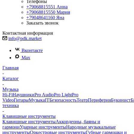
Телефоны
+79068815551
Анна
+79068815550
Мария
+79048641160
Яна
Заказать звонок
Контактная информация
info@pdk.market
Вконтакте
Max
Главная
-
Каталог
-
Музыка
Hi-Fi
Наушники
Pro Audio
Pro Light
Pro
Video
Гитары
Музыка
IT
Безопасность
Театр
Периферия
Букинист
Б
техника
-
Клавишные инструменты
Клавишные инструменты
Аккордеоны, баяны и
гармони
Ударные инструменты
Народные музыкальные
инструменты
Оркестровые инструменты
Губные гармошки и