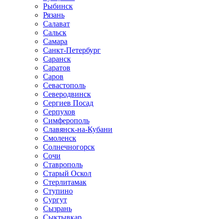
Рыбинск
Рязань
Салават
Сальск
Самара
Санкт-Петербург
Саранск
Саратов
Саров
Севастополь
Северодвинск
Сергиев Посад
Серпухов
Симферополь
Славянск-на-Кубани
Смоленск
Солнечногорск
Сочи
Ставрополь
Старый Оскол
Стерлитамак
Ступино
Сургут
Сызрань
Сыктывкар