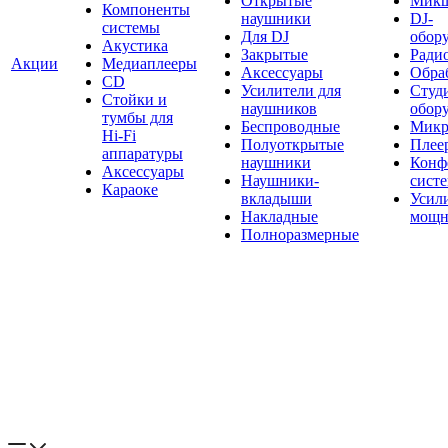
Открытые
Мик
Компоненты
наушники
DJ-
системы
Для DJ
обор
Акустика
Закрытые
Ради
Акции
Медиаплееры
Аксессуары
Обраб
CD
Усилители для
Студ
Стойки и
наушников
обор
тумбы для
Беспроводные
Микр
Hi-Fi
Полуоткрытые
Плее
аппаратуры
наушники
Конф
Аксессуары
Наушники-
сист
Караоке
вкладыши
Усил
Накладные
мощн
Полноразмерные