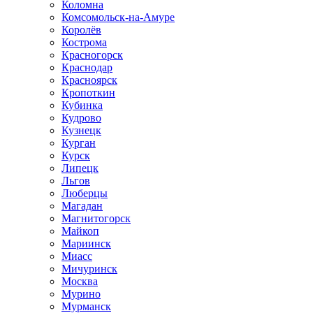
Коломна
Комсомольск-на-Амуре
Королёв
Кострома
Красногорск
Краснодар
Красноярск
Кропоткин
Кубинка
Кудрово
Кузнецк
Курган
Курск
Липецк
Льгов
Люберцы
Магадан
Магнитогорск
Майкоп
Мариинск
Миасс
Мичуринск
Москва
Мурино
Мурманск