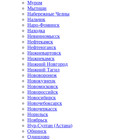
Муром
Мытищи
Набережные Челны
Нальчик
Наро-Фоминск
Находка
Невинномысск
Нефтекамск
Нефтеюганск
Нижневартовск
Нижнекамск
Нижний Новгород
Нижний Тагил
Нововоронеж
Новокузнецк
Новомосковск
Новороссийск
Новосибирск
Новочебоксарск
Новочеркасск
Норильск
Ноябрьск
Нур-Султан (Астана)
Обнинск
Одинцово