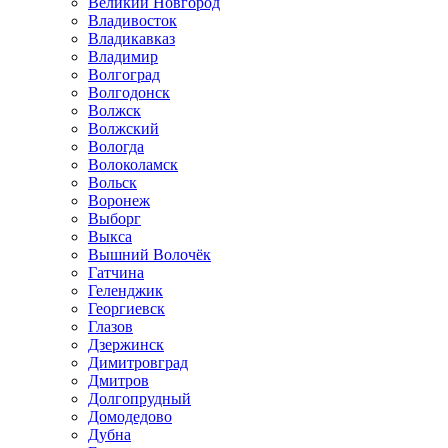
Великий Новгород
Владивосток
Владикавказ
Владимир
Волгоград
Волгодонск
Волжск
Волжский
Вологда
Волоколамск
Вольск
Воронеж
Выборг
Выкса
Вышний Волочёк
Гатчина
Геленджик
Георгиевск
Глазов
Дзержинск
Димитровград
Дмитров
Долгопрудный
Домодедово
Дубна