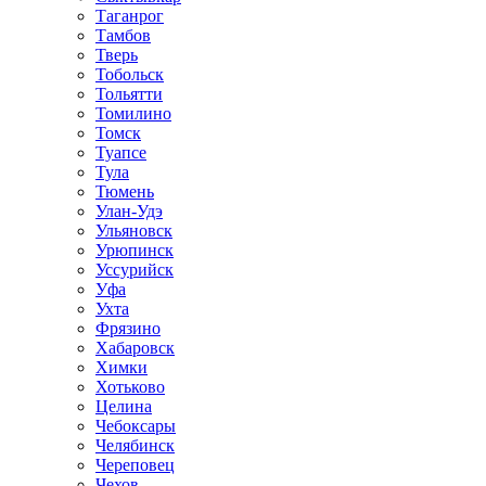
Таганрог
Тамбов
Тверь
Тобольск
Тольятти
Томилино
Томск
Туапсе
Тула
Тюмень
Улан-Удэ
Ульяновск
Урюпинск
Уссурийск
Уфа
Ухта
Фрязино
Хабаровск
Химки
Хотьково
Целина
Чебоксары
Челябинск
Череповец
Чехов