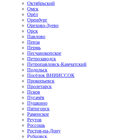
Октябрьский
Омск
Орёл
Оренбург
Орехово-Зуево
Орск
Павлово
Пенза
Пермь
Песчанокопское
Петрозаводск
Петропавловск-Камчатский
Подольск
Посёлок ВНИИССОК
Прокопьевск
Пролетарск
Псков
Пугачёв
Пушкино
Пятигорск
Раменское
Реутов
Россошь
Ростов-на-Дону
Рубцовск