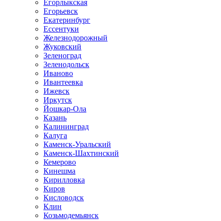
Егорлыкская
Егорьевск
Екатеринбург
Ессентуки
Железнодорожный
Жуковский
Зеленоград
Зеленодольск
Иваново
Ивантеевка
Ижевск
Иркутск
Йошкар-Ола
Казань
Калининград
Калуга
Каменск-Уральский
Каменск-Шахтинский
Кемерово
Кинешма
Кирилловка
Киров
Кисловодск
Клин
Козьмодемьянск