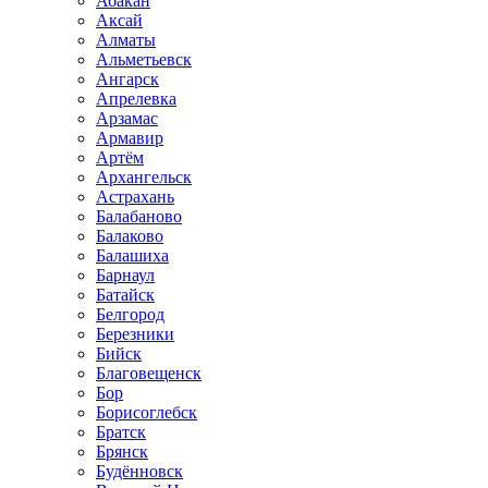
Абакан
Аксай
Алматы
Альметьевск
Ангарск
Апрелевка
Арзамас
Армавир
Артём
Архангельск
Астрахань
Балабаново
Балаково
Балашиха
Барнаул
Батайск
Белгород
Березники
Бийск
Благовещенск
Бор
Борисоглебск
Братск
Брянск
Будённовск