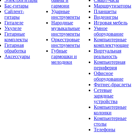
Электрогитары
баяны и
Смарт-часы
Бас-гитары
гармони
Маршрутизаторы
Сайлент-
Ударные
Планшеты
гитары
инструменты
Видеоигры
Гиталеле
Народные
Игровая мебель
Укулеле
музыкальные
Умное
Гитарные
инструменты
оборудование
комплекты
Оркестровые
Компьютерные
Гитарная
инструменты
комплектующие
обработка
Губные
Виртуальная
Аксессуары
гармошки и
реальность
мелодики
Компьютерная
периферия
Офисное
оборудование
Фитнес-браслеты
Сетевые
зарядные
устройства
Компьютерные
колонки
Компьютерные
столы
Телефоны