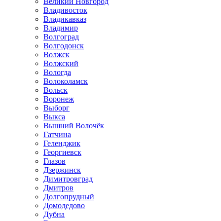
Великий Новгород
Владивосток
Владикавказ
Владимир
Волгоград
Волгодонск
Волжск
Волжский
Вологда
Волоколамск
Вольск
Воронеж
Выборг
Выкса
Вышний Волочёк
Гатчина
Геленджик
Георгиевск
Глазов
Дзержинск
Димитровград
Дмитров
Долгопрудный
Домодедово
Дубна