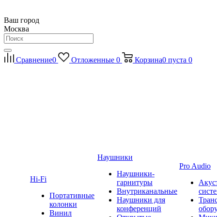
Ваш город
Москва
Сравнение
0
Отложенные
0
Корзина
0
пуста
0
Наушники
Pro Audio
Наушники-
Hi-Fi
гарнитуры
Акус
Внутриканальные
сист
Портативные
Наушники для
Тран
колонки
конференций
обор
Винил