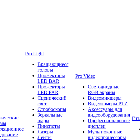
Pro Light
Вращающиеся
головы
Прожекторы
Pro Video
LED BAR
Прожекторы
Светодиодные
LED PAR
RGB экраны
Сценический
Видеомикшеры
свет
Видеокамеры PTZ
Стробоскопы
Аксессуары для
Зеркальные
видеооборудования
тические
Гит
шары
Профессиональные
емы
Пинспоты
дисплеи
сляционное
Лазеры
Мультиоконные
удование
Ленты
видеопроцессоры