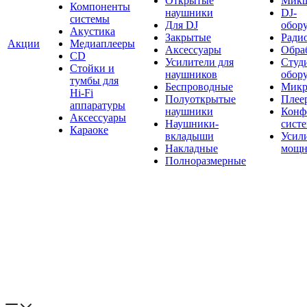
Открытые
Мик
Компоненты
наушники
DJ-
системы
Для DJ
обор
Акустика
Закрытые
Ради
Акции
Медиаплееры
Аксессуары
Обраб
CD
Усилители для
Студ
Стойки и
наушников
обор
тумбы для
Беспроводные
Микр
Hi-Fi
Полуоткрытые
Плее
аппаратуры
наушники
Конф
Аксессуары
Наушники-
сист
Караоке
вкладыши
Усил
Накладные
мощн
Полноразмерные