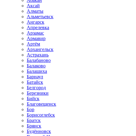
Абакан
Аксай
Алматы
Альметьевск
Ангарск
Апрелевка
Арзамас
Армавир
Артём
Архангельск
Астрахань
Балабаново
Балаково
Балашиха
Барнаул
Батайск
Белгород
Березники
Бийск
Благовещенск
Бор
Борисоглебск
Братск
Брянск
Будённовск