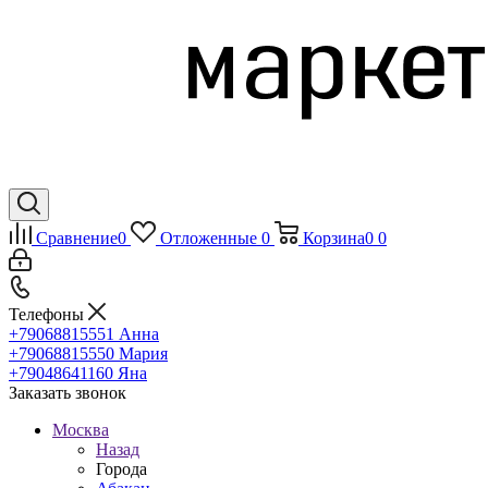
Сравнение
0
Отложенные
0
Корзина
0
0
Телефоны
+79068815551
Анна
+79068815550
Мария
+79048641160
Яна
Заказать звонок
Москва
Назад
Города