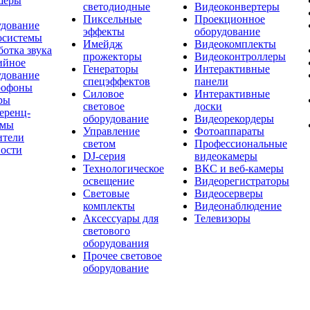
шеры
светодиодные
Видеоконвертеры
Пиксельные
Проекционное
удование
эффекты
оборудование
осистемы
Имейдж
Видеокомплекты
отка звука
прожекторы
Видеоконтроллеры
ийное
Генераторы
Интерактивные
удование
спецэффектов
панели
офоны
Силовое
Интерактивные
ры
световое
доски
еренц-
оборудование
Видеорекордеры
емы
Управление
Фотоаппараты
ители
светом
Профессиональные
ости
DJ-серия
видеокамеры
Технологическое
ВКС и веб-камеры
освещение
Видеорегистраторы
Световые
Видеосерверы
комплекты
Видеонаблюдение
Аксессуары для
Телевизоры
светового
оборудования
Прочее световое
оборудование