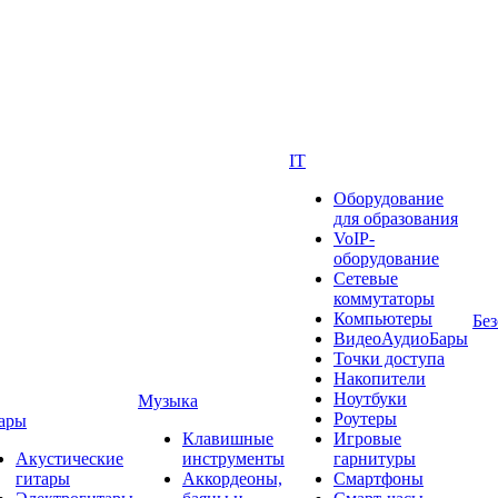
IT
Оборудование
для образования
VoIP-
оборудование
Сетевые
коммутаторы
Компьютеры
Без
ВидеоАудиоБары
Точки доступа
Накопители
Ноутбуки
Музыка
Роутеры
ары
Клавишные
Игровые
Акустические
инструменты
гарнитуры
гитары
Аккордеоны,
Смартфоны