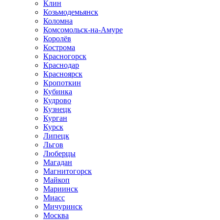
Клин
Козьмодемьянск
Коломна
Комсомольск-на-Амуре
Королёв
Кострома
Красногорск
Краснодар
Красноярск
Кропоткин
Кубинка
Кудрово
Кузнецк
Курган
Курск
Липецк
Льгов
Люберцы
Магадан
Магнитогорск
Майкоп
Мариинск
Миасс
Мичуринск
Москва