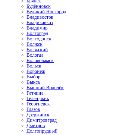
Брянск
Будённовск
Великий Новгород
Владивосток
Владикавказ
Владимир
Волгоград
Волгодонск
Волжск
Волжский
Вологда
Волоколамск
Вольск
Воронеж
Выборг
Выкса
Вышний Волочёк
Гатчина
Геленджик
Георгиевск
Глазов
Дзержинск
Димитровград
Дмитров
Долгопрудный