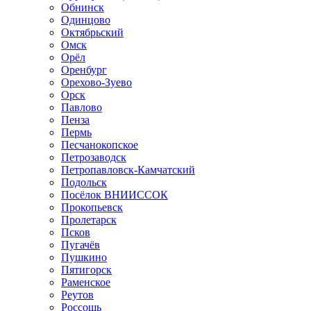
Обнинск
Одинцово
Октябрьский
Омск
Орёл
Оренбург
Орехово-Зуево
Орск
Павлово
Пенза
Пермь
Песчанокопское
Петрозаводск
Петропавловск-Камчатский
Подольск
Посёлок ВНИИССОК
Прокопьевск
Пролетарск
Псков
Пугачёв
Пушкино
Пятигорск
Раменское
Реутов
Россошь