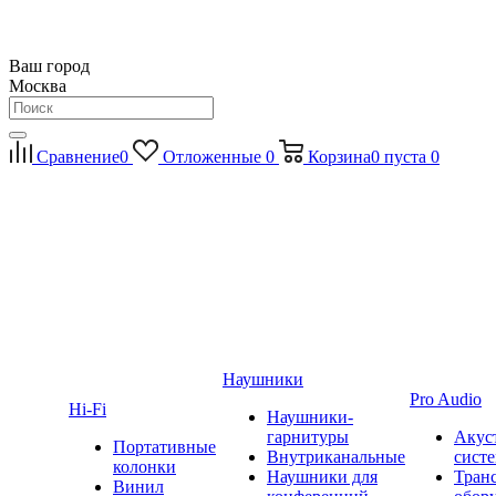
Ваш город
Москва
Сравнение
0
Отложенные
0
Корзина
0
пуста
0
Наушники
Pro Audio
Hi-Fi
Наушники-
гарнитуры
Акус
Портативные
Внутриканальные
сист
колонки
Наушники для
Тран
Винил