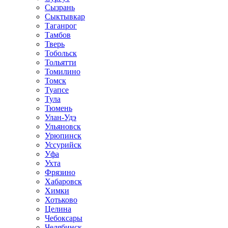
Сызрань
Сыктывкар
Таганрог
Тамбов
Тверь
Тобольск
Тольятти
Томилино
Томск
Туапсе
Тула
Тюмень
Улан-Удэ
Ульяновск
Урюпинск
Уссурийск
Уфа
Ухта
Фрязино
Хабаровск
Химки
Хотьково
Целина
Чебоксары
Челябинск