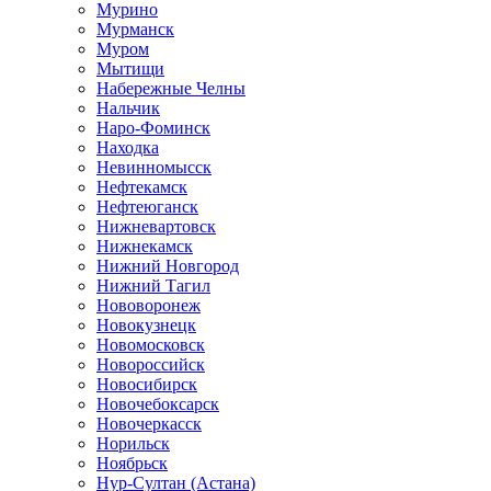
Мурино
Мурманск
Муром
Мытищи
Набережные Челны
Нальчик
Наро-Фоминск
Находка
Невинномысск
Нефтекамск
Нефтеюганск
Нижневартовск
Нижнекамск
Нижний Новгород
Нижний Тагил
Нововоронеж
Новокузнецк
Новомосковск
Новороссийск
Новосибирск
Новочебоксарск
Новочеркасск
Норильск
Ноябрьск
Нур-Султан (Астана)