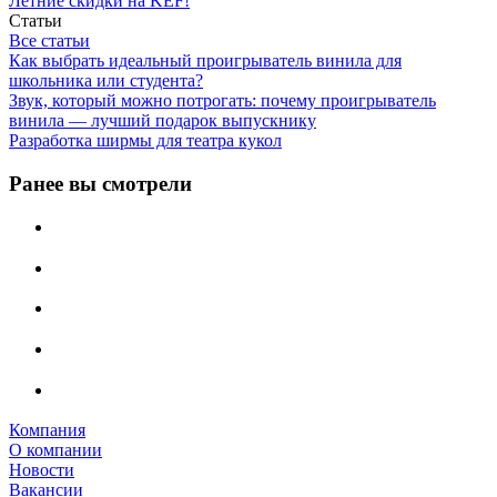
Летние скидки на KEF!
Статьи
Все статьи
Как выбрать идеальный проигрыватель винила для
школьника или студента?
Звук, который можно потрогать: почему проигрыватель
винила — лучший подарок выпускнику
Разработка ширмы для театра кукол
Ранее вы смотрели
Компания
О компании
Новости
Вакансии