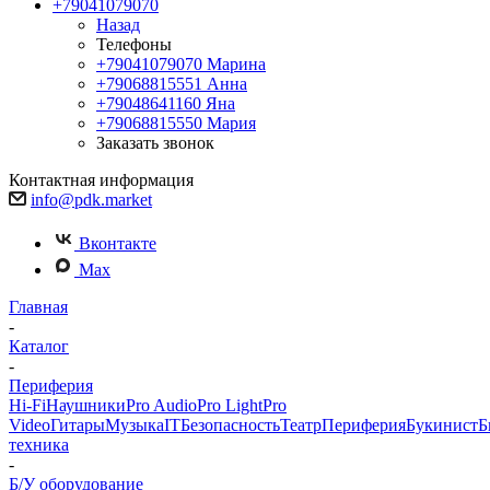
+79041079070
Назад
Телефоны
+79041079070
Марина
+79068815551
Анна
+79048641160
Яна
+79068815550
Мария
Заказать звонок
Контактная информация
info@pdk.market
Вконтакте
Max
Главная
-
Каталог
-
Периферия
Hi-Fi
Наушники
Pro Audio
Pro Light
Pro
Video
Гитары
Музыка
IT
Безопасность
Театр
Периферия
Букинист
Б
техника
-
Б/У оборудование