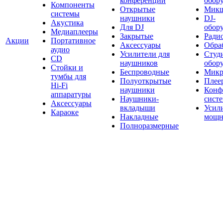
конференций
обор
Компоненты
Открытые
Мик
системы
наушники
DJ-
Акустика
Для DJ
обор
Медиаплееры
Закрытые
Ради
Акции
Портативное
Аксессуары
Обраб
аудио
Усилители для
Студ
CD
наушников
обор
Стойки и
Беспроводные
Микр
тумбы для
Полуоткрытые
Плее
Hi-Fi
наушники
Конф
аппаратуры
Наушники-
сист
Аксессуары
вкладыши
Усил
Караоке
Накладные
мощн
Полноразмерные