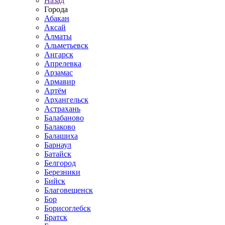
Назад
Города
Абакан
Аксай
Алматы
Альметьевск
Ангарск
Апрелевка
Арзамас
Армавир
Артём
Архангельск
Астрахань
Балабаново
Балаково
Балашиха
Барнаул
Батайск
Белгород
Березники
Бийск
Благовещенск
Бор
Борисоглебск
Братск