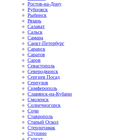
Ростов-на-Дону
Рубцовск
Рыбинск
Рязань
Салават
Сальск
Самара
Санкт-Петербург
Саранск
Саратов
Саров
Севастополь
Северодвинск
Сергиев Посад
Серпухов
Симферополь
Славянск-на-Кубани
Смоленск
Солнечногорск
Сочи
Ставрополь
Старый Оскол
Стерлитамак
Ступино
Сургут