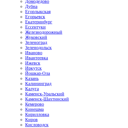
Домодедово
Дубна
Егорлыкская
Егорьевск
Екатеринбург
Ессентуки
Железнодорожный
Жуковский
Зеленоград
Зеленодольск
Иваново
Ивантеевка
Ижевск
Иркутск
Йошкар-Ола
Казань
Калининград
Калуга
Каменск-Уральский
Каменск-Шахтинский
Кемерово
Кинешма
Кирилловка
Киров
Кисловодск