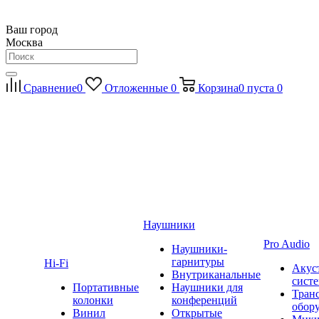
Ваш город
Москва
Сравнение
0
Отложенные
0
Корзина
0
пуста
0
Наушники
Pro Audio
Наушники-
гарнитуры
Hi-Fi
Акус
Внутриканальные
сист
Портативные
Наушники для
Тран
колонки
конференций
обор
Винил
Открытые