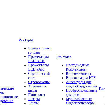
Pro Light
Вращающиеся
головы
Прожекторы
Pro Video
LED BAR
Прожекторы
Светодиодные
LED PAR
RGB экраны
Сценический
Видеомикшеры
свет
Видеокамеры PTZ
Стробоскопы
Аксессуары для
Зеркальные
видеооборудования
тические
Гит
шары
Профессиональные
емы
Пинспоты
дисплеи
сляционное
Лазеры
Мультиоконные
удование
Ленты
видеопроцессоры