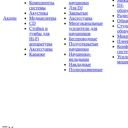
Мик
Компоненты
наушники
DJ-
системы
Для DJ
обор
Акустика
Закрытые
Ради
Акции
Медиаплееры
Аксессуары
Обраб
CD
Многоканальные
Студ
Стойки и
усилители для
обор
тумбы для
наушников
Микр
Hi-Fi
Беспроводные
Плее
аппаратуры
Полуоткрытые
Конф
Аксессуары
наушники
сист
Караоке
Наушники-
Усил
вкладыши
мощн
Накладные
Полноразмерные