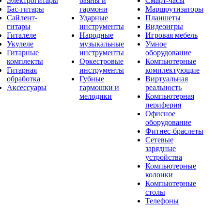
Электрогитары
баяны и
Смарт-часы
Бас-гитары
гармони
Маршрутизаторы
Сайлент-
Ударные
Планшеты
гитары
инструменты
Видеоигры
Гиталеле
Народные
Игровая мебель
Укулеле
музыкальные
Умное
Гитарные
инструменты
оборудование
комплекты
Оркестровые
Компьютерные
Гитарная
инструменты
комплектующие
обработка
Губные
Виртуальная
Аксессуары
гармошки и
реальность
мелодики
Компьютерная
периферия
Офисное
оборудование
Фитнес-браслеты
Сетевые
зарядные
устройства
Компьютерные
колонки
Компьютерные
столы
Телефоны