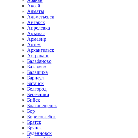
Абакан
Аксай
Алматы
Альметьевск
Ангарск
Апрелевка
Арзамас
Армавир
Артём
Архангельск
Астрахань
Балабаново
Балаково
Балашиха
Барнаул
Батайск
Белгород
Березники
Бийск
Благовещенск
Бор
Борисоглебск
Братск
Брянск
Будённовск