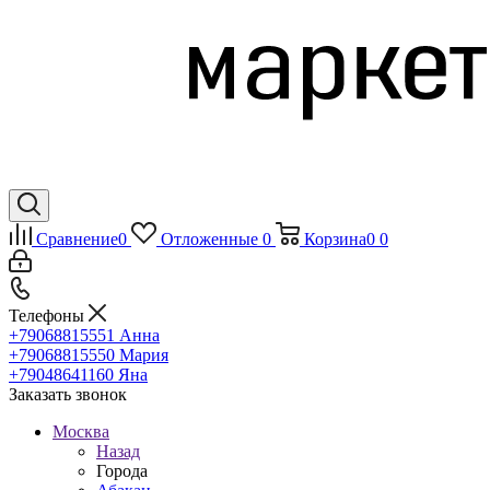
Сравнение
0
Отложенные
0
Корзина
0
0
Телефоны
+79068815551
Анна
+79068815550
Мария
+79048641160
Яна
Заказать звонок
Москва
Назад
Города