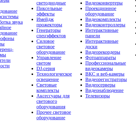
шеры
светодиодные
Видеоконвертеры
Пиксельные
Проекционное
удование
эффекты
оборудование
осистемы
Имейдж
Видеокомплекты
отка звука
прожекторы
Видеоконтроллеры
ийное
Генераторы
Интерактивные
удование
спецэффектов
панели
офоны
Силовое
Интерактивные
ры
световое
доски
еренц-
оборудование
Видеорекордеры
емы
Управление
Фотоаппараты
ители
светом
Профессиональные
ости
DJ-серия
видеокамеры
Технологическое
ВКС и веб-камеры
освещение
Видеорегистраторы
Световые
Видеосерверы
комплекты
Видеонаблюдение
Аксессуары для
Телевизоры
светового
оборудования
Прочее световое
оборудование