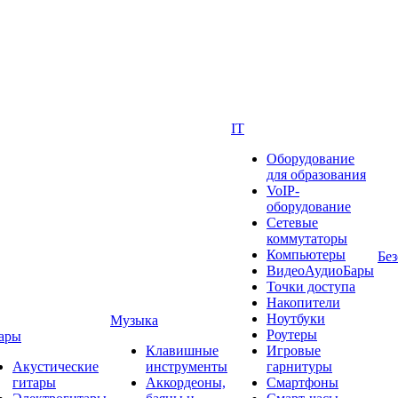
IT
Оборудование
для образования
VoIP-
оборудование
Сетевые
коммутаторы
Компьютеры
Без
ВидеоАудиоБары
Точки доступа
Накопители
Ноутбуки
Музыка
Роутеры
ары
Клавишные
Игровые
Акустические
инструменты
гарнитуры
гитары
Аккордеоны,
Смартфоны