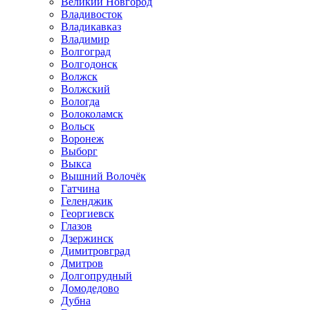
Великий Новгород
Владивосток
Владикавказ
Владимир
Волгоград
Волгодонск
Волжск
Волжский
Вологда
Волоколамск
Вольск
Воронеж
Выборг
Выкса
Вышний Волочёк
Гатчина
Геленджик
Георгиевск
Глазов
Дзержинск
Димитровград
Дмитров
Долгопрудный
Домодедово
Дубна