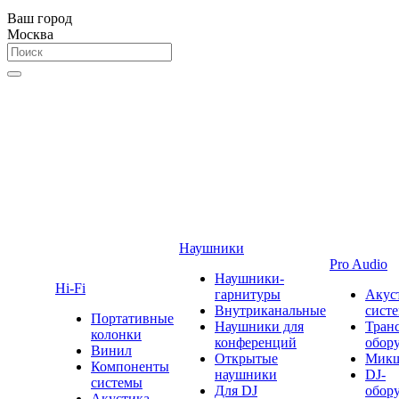
Ваш город
Москва
Наушники
Pro Audio
Наушники-
Hi-Fi
гарнитуры
Акус
Внутриканальные
сист
Портативные
Наушники для
Тран
колонки
конференций
обор
Винил
Открытые
Мик
Компоненты
наушники
DJ-
системы
Для DJ
обор
Акустика