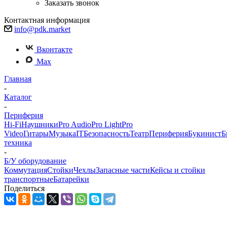
Заказать звонок
Контактная информация
info@pdk.market
Вконтакте
Max
Главная
-
Каталог
-
Периферия
Hi-Fi
Наушники
Pro Audio
Pro Light
Pro
Video
Гитары
Музыка
IT
Безопасность
Театр
Периферия
Букинист
Б
техника
-
Б/У оборудование
Коммутация
Стойки
Чехлы
Запасные части
Кейсы и стойки
транспортные
Батарейки
Поделиться