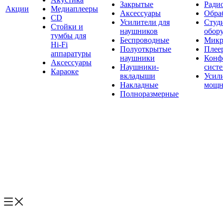
Закрытые
Ради
Акции
Медиаплееры
Аксессуары
Обраб
CD
Усилители для
Студ
Стойки и
наушников
обор
тумбы для
Беспроводные
Микр
Hi-Fi
Полуоткрытые
Плее
аппаратуры
наушники
Конф
Аксессуары
Наушники-
сист
Караоке
вкладыши
Усил
Накладные
мощн
Полноразмерные