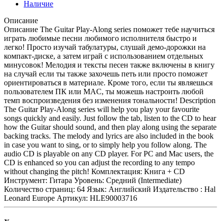
Наличие
Описание
Описание The Guitar Play-Along series поможет тебе научиться
играть любимые песни любимого исполнителя быстро и
легко! Просто изучай табулатуры, слушай демо-дорожки на
компакт-диске, а затем играй с использованием отдельных
минусовок! Мелодия и тексты песен также включены в книгу
на случай если ты также захочешь петь или просто поможет
ориентироваться в материале. Кроме того, если ты являешься
пользователем ПК или MAC, ты можешь настроить любой
темп воспроизведения без изменения тональности! Description
The Guitar Play-Along series will help you play your favourite
songs quickly and easily. Just follow the tab, listen to the CD to hear
how the Guitar should sound, and then play along using the separate
backing tracks. The melody and lyrics are also included in the book
in case you want to sing, or to simply help you follow along. The
audio CD is playable on any CD player. For PC and Mac users, the
CD is enhanced so you can adjust the recording to any tempo
without changing the pitch! Комплектация: Книга + CD
Инструмент: Гитара Уровень: Средний (Intermediate)
Количество страниц: 64 Язык: Английский Издательство : Hal
Leonard Europe Артикул: HLE90003716