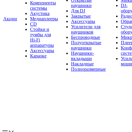
Открытые
Мик
Компоненты
наушники
DJ-
системы
Для DJ
обор
Акустика
Закрытые
Ради
Акции
Медиаплееры
Аксессуары
Обраб
CD
Усилители для
Студ
Стойки и
наушников
обор
тумбы для
Беспроводные
Микр
Hi-Fi
Полуоткрытые
Плее
аппаратуры
наушники
Конф
Аксессуары
Наушники-
сист
Караоке
вкладыши
Усил
Накладные
мощн
Полноразмерные