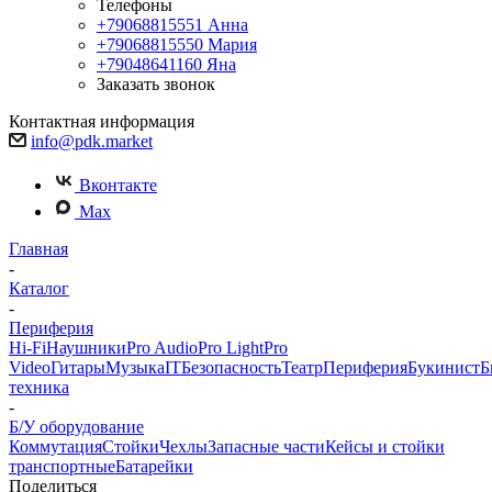
Телефоны
+79068815551
Анна
+79068815550
Мария
+79048641160
Яна
Заказать звонок
Контактная информация
info@pdk.market
Вконтакте
Max
Главная
-
Каталог
-
Периферия
Hi-Fi
Наушники
Pro Audio
Pro Light
Pro
Video
Гитары
Музыка
IT
Безопасность
Театр
Периферия
Букинист
Б
техника
-
Б/У оборудование
Коммутация
Стойки
Чехлы
Запасные части
Кейсы и стойки
транспортные
Батарейки
Поделиться