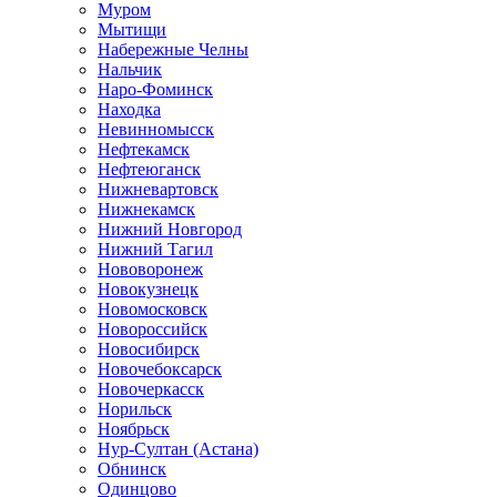
Муром
Мытищи
Набережные Челны
Нальчик
Наро-Фоминск
Находка
Невинномысск
Нефтекамск
Нефтеюганск
Нижневартовск
Нижнекамск
Нижний Новгород
Нижний Тагил
Нововоронеж
Новокузнецк
Новомосковск
Новороссийск
Новосибирск
Новочебоксарск
Новочеркасск
Норильск
Ноябрьск
Нур-Султан (Астана)
Обнинск
Одинцово