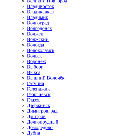
Великий Новгород
Владивосток
Владикавказ
Владимир
Волгоград
Волгодонск
Волжск
Волжский
Вологда
Волоколамск
Вольск
Воронеж
Выборг
Выкса
Вышний Волочёк
Гатчина
Геленджик
Георгиевск
Глазов
Дзержинск
Димитровград
Дмитров
Долгопрудный
Домодедово
Дубна