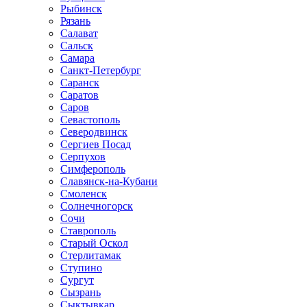
Рыбинск
Рязань
Салават
Сальск
Самара
Санкт-Петербург
Саранск
Саратов
Саров
Севастополь
Северодвинск
Сергиев Посад
Серпухов
Симферополь
Славянск-на-Кубани
Смоленск
Солнечногорск
Сочи
Ставрополь
Старый Оскол
Стерлитамак
Ступино
Сургут
Сызрань
Сыктывкар