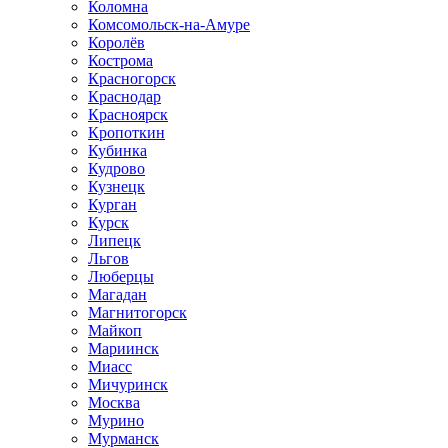
Коломна
Комсомольск-на-Амуре
Королёв
Кострома
Красногорск
Краснодар
Красноярск
Кропоткин
Кубинка
Кудрово
Кузнецк
Курган
Курск
Липецк
Льгов
Люберцы
Магадан
Магнитогорск
Майкоп
Мариинск
Миасс
Мичуринск
Москва
Мурино
Мурманск