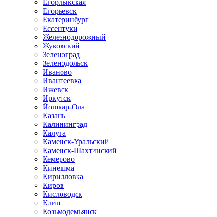
Егорлыкская
Егорьевск
Екатеринбург
Ессентуки
Железнодорожный
Жуковский
Зеленоград
Зеленодольск
Иваново
Ивантеевка
Ижевск
Иркутск
Йошкар-Ола
Казань
Калининград
Калуга
Каменск-Уральский
Каменск-Шахтинский
Кемерово
Кинешма
Кирилловка
Киров
Кисловодск
Клин
Козьмодемьянск