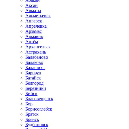
Абакан
Аксай
Алматы
Альметьевск
Ангарск
Апрелевка
Арзамас
Армавир
Артём
Архангельск
Астрахань
Балабаново
Балаково
Балашиха
Барнаул
Батайск
Белгород
Березники
Бийск
Благовещенск
Бор
Борисоглебск
Братск
Брянск
Будённовск