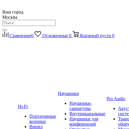
Ваш город
Москва
Сравнение
0
Отложенные
0
Корзина
0
пуста
0
Наушники
Pro Audio
Наушники-
Hi-Fi
гарнитуры
Акус
Внутриканальные
сист
Портативные
Наушники для
Тран
колонки
конференций
обор
Винил