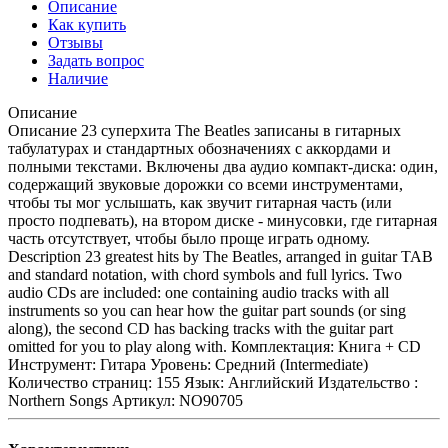
Описание
Как купить
Отзывы
Задать вопрос
Наличие
Описание
Описание 23 суперхита The Beatles записаны в гитарных
табулатурах и стандартных обозначениях с аккордами и
полными текстами. Включены два аудио компакт-диска: один,
содержащий звуковые дорожки со всеми инструментами,
чтобы ты мог услышать, как звучит гитарная часть (или
просто подпевать), на втором диске - минусовки, где гитарная
часть отсутствует, чтобы было проще играть одному.
Description 23 greatest hits by The Beatles, arranged in guitar TAB
and standard notation, with chord symbols and full lyrics. Two
audio CDs are included: one containing audio tracks with all
instruments so you can hear how the guitar part sounds (or sing
along), the second CD has backing tracks with the guitar part
omitted for you to play along with. Комплектация: Книга + CD
Инструмент: Гитара Уровень: Средний (Intermediate)
Количество страниц: 155 Язык: Английский Издательство :
Northern Songs Артикул: NO90705