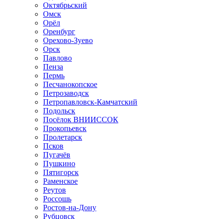
Октябрьский
Омск
Орёл
Оренбург
Орехово-Зуево
Орск
Павлово
Пенза
Пермь
Песчанокопское
Петрозаводск
Петропавловск-Камчатский
Подольск
Посёлок ВНИИССОК
Прокопьевск
Пролетарск
Псков
Пугачёв
Пушкино
Пятигорск
Раменское
Реутов
Россошь
Ростов-на-Дону
Рубцовск