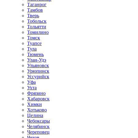
Таганрог
Тамбов
Тверь
Тобольск
Тольятти
Томилино
Томск
Туапсе
Тула
Тюмень
Улан-Удэ
Ульяновск
Урюпинск
Уссурийск
Уфа
Ухта
Фрязино
Хабаровск
Химки
Хотьково
Целина
Чебоксары
Челябинск
Череповец
Чехов