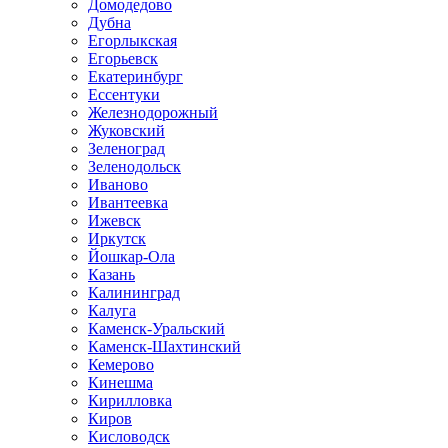
Домодедово
Дубна
Егорлыкская
Егорьевск
Екатеринбург
Ессентуки
Железнодорожный
Жуковский
Зеленоград
Зеленодольск
Иваново
Ивантеевка
Ижевск
Иркутск
Йошкар-Ола
Казань
Калининград
Калуга
Каменск-Уральский
Каменск-Шахтинский
Кемерово
Кинешма
Кирилловка
Киров
Кисловодск