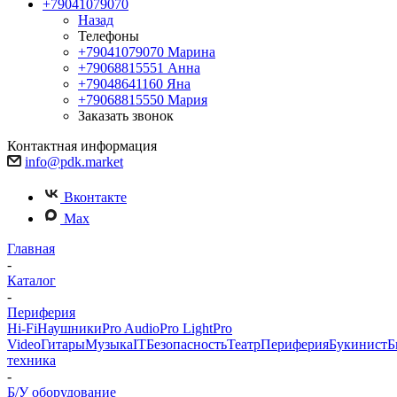
+79041079070
Назад
Телефоны
+79041079070
Марина
+79068815551
Анна
+79048641160
Яна
+79068815550
Мария
Заказать звонок
Контактная информация
info@pdk.market
Вконтакте
Max
Главная
-
Каталог
-
Периферия
Hi-Fi
Наушники
Pro Audio
Pro Light
Pro
Video
Гитары
Музыка
IT
Безопасность
Театр
Периферия
Букинист
Б
техника
-
Б/У оборудование