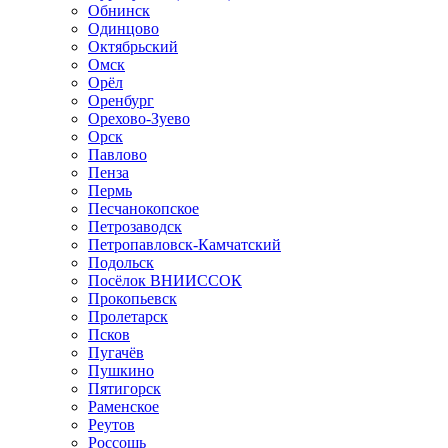
Обнинск
Одинцово
Октябрьский
Омск
Орёл
Оренбург
Орехово-Зуево
Орск
Павлово
Пенза
Пермь
Песчанокопское
Петрозаводск
Петропавловск-Камчатский
Подольск
Посёлок ВНИИССОК
Прокопьевск
Пролетарск
Псков
Пугачёв
Пушкино
Пятигорск
Раменское
Реутов
Россошь