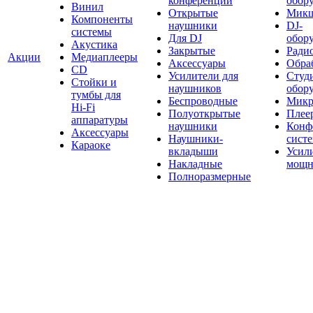
конференций
обор
Винил
Открытые
Мик
Компоненты
наушники
DJ-
системы
Для DJ
обор
Акустика
Закрытые
Ради
Акции
Медиаплееры
Аксессуары
Обраб
CD
Усилители для
Студ
Стойки и
наушников
обор
тумбы для
Беспроводные
Микр
Hi-Fi
Полуоткрытые
Плее
аппаратуры
наушники
Конф
Аксессуары
Наушники-
сист
Караоке
вкладыши
Усил
Накладные
мощн
Полноразмерные