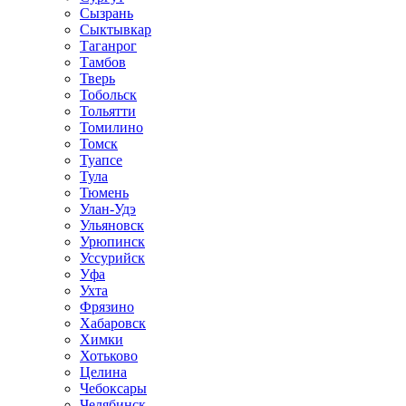
Сызрань
Сыктывкар
Таганрог
Тамбов
Тверь
Тобольск
Тольятти
Томилино
Томск
Туапсе
Тула
Тюмень
Улан-Удэ
Ульяновск
Урюпинск
Уссурийск
Уфа
Ухта
Фрязино
Хабаровск
Химки
Хотьково
Целина
Чебоксары
Челябинск