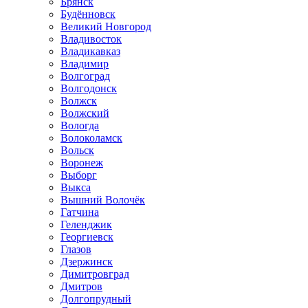
Брянск
Будённовск
Великий Новгород
Владивосток
Владикавказ
Владимир
Волгоград
Волгодонск
Волжск
Волжский
Вологда
Волоколамск
Вольск
Воронеж
Выборг
Выкса
Вышний Волочёк
Гатчина
Геленджик
Георгиевск
Глазов
Дзержинск
Димитровград
Дмитров
Долгопрудный