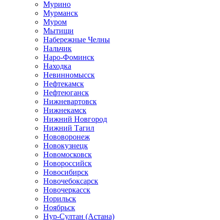
Мурино
Мурманск
Муром
Мытищи
Набережные Челны
Нальчик
Наро-Фоминск
Находка
Невинномысск
Нефтекамск
Нефтеюганск
Нижневартовск
Нижнекамск
Нижний Новгород
Нижний Тагил
Нововоронеж
Новокузнецк
Новомосковск
Новороссийск
Новосибирск
Новочебоксарск
Новочеркасск
Норильск
Ноябрьск
Нур-Султан (Астана)