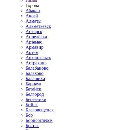
Назад
Города
Абакан
Аксай
Алматы
Альметьевск
Ангарск
Апрелевка
Арзамас
Армавир
Артём
Архангельск
Астрахань
Балабаново
Балаково
Балашиха
Барнаул
Батайск
Белгород
Березники
Бийск
Благовещенск
Бор
Борисоглебск
Братск