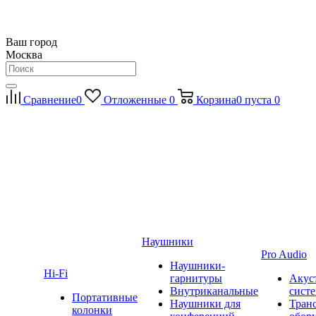
Ваш город
Москва
Сравнение
0
Отложенные
0
Корзина
0
пуста
0
Наушники
Pro Audio
Наушники-
Hi-Fi
гарнитуры
Акус
Внутриканальные
сист
Портативные
Наушники для
Тран
колонки