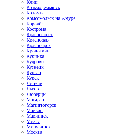
Клин
Козьмодемьянск
Коломна
Комсомольск-на-Амуре
Королёв
Кострома
Красногорск
Краснодар
Красноярск
Кропоткин
Кубинка
Кудрово
Кузнецк
Курган
Курск
Липецк
Льгов
Люберцы
Магадан
Магнитогорск
Майкоп
Мариинск
Миасс
Мичуринск
Москва