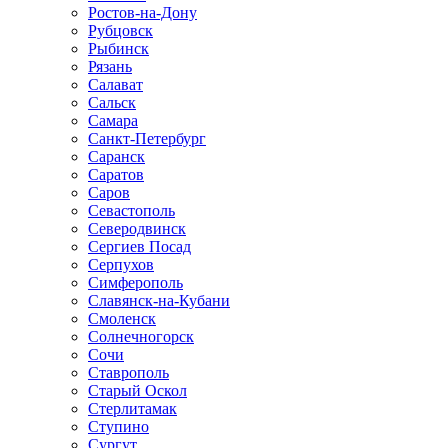
Ростов-на-Дону
Рубцовск
Рыбинск
Рязань
Салават
Сальск
Самара
Санкт-Петербург
Саранск
Саратов
Саров
Севастополь
Северодвинск
Сергиев Посад
Серпухов
Симферополь
Славянск-на-Кубани
Смоленск
Солнечногорск
Сочи
Ставрополь
Старый Оскол
Стерлитамак
Ступино
Сургут