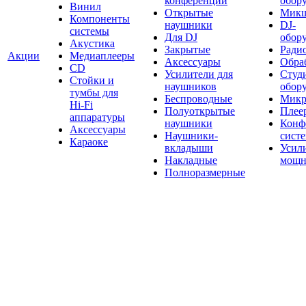
конференций
обор
Винил
Открытые
Мик
Компоненты
наушники
DJ-
системы
Для DJ
обор
Акустика
Закрытые
Ради
Акции
Медиаплееры
Аксессуары
Обраб
CD
Усилители для
Студ
Стойки и
наушников
обор
тумбы для
Беспроводные
Микр
Hi-Fi
Полуоткрытые
Плее
аппаратуры
наушники
Конф
Аксессуары
Наушники-
сист
Караоке
вкладыши
Усил
Накладные
мощн
Полноразмерные