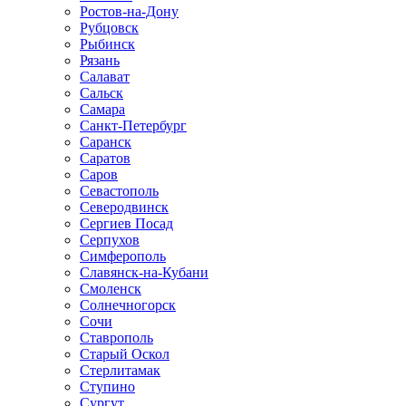
Ростов-на-Дону
Рубцовск
Рыбинск
Рязань
Салават
Сальск
Самара
Санкт-Петербург
Саранск
Саратов
Саров
Севастополь
Северодвинск
Сергиев Посад
Серпухов
Симферополь
Славянск-на-Кубани
Смоленск
Солнечногорск
Сочи
Ставрополь
Старый Оскол
Стерлитамак
Ступино
Сургут