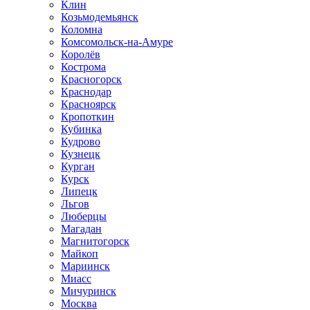
Клин
Козьмодемьянск
Коломна
Комсомольск-на-Амуре
Королёв
Кострома
Красногорск
Краснодар
Красноярск
Кропоткин
Кубинка
Кудрово
Кузнецк
Курган
Курск
Липецк
Льгов
Люберцы
Магадан
Магнитогорск
Майкоп
Мариинск
Миасс
Мичуринск
Москва