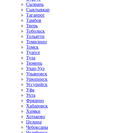
Сызрань
Сыктывкар
Таганрог
Тамбов
Тверь
Тобольск
Тольятти
Томилино
Томск
Туапсе
Тула
Тюмень
Улан-Удэ
Ульяновск
Урюпинск
Уссурийск
Уфа
Ухта
Фрязино
Хабаровск
Химки
Хотьково
Целина
Чебоксары
Челябинск