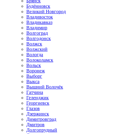
Брянск
Будённовск
Великий Новгород
Владивосток
Владикавказ
Владимир
Волгоград
Волгодонск
Волжск
Волжский
Вологда
Волоколамск
Вольск
Воронеж
Выборг
Выкса
Вышний Волочёк
Гатчина
Геленджик
Георгиевск
Глазов
Дзержинск
Димитровград
Дмитров
Долгопрудный