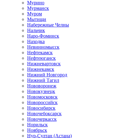
Мурино
Мурманск
Муром
Мытищи
Набережные Челны
Нальчик
Наро-Фоминск
Находка
Невинномысск
Нефтекамск
Нефтеюганск
Нижневартовск
Нижнекамск
Нижний Новгород
Нижний Тагил
Нововоронеж
Новокузнецк
Новомосковск
Новороссийск
Новосибирск
Новочебоксарск
Новочеркасск
Норильск
Ноябрьск
Нур-Султан (Астана)