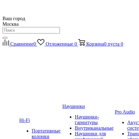
Ваш город
Москва
Сравнение
0
Отложенные
0
Корзина
0
пуста
0
Наушники
Pro Audio
Наушники-
Hi-Fi
гарнитуры
Акус
Внутриканальные
сист
Портативные
Наушники для
Тран
колонки