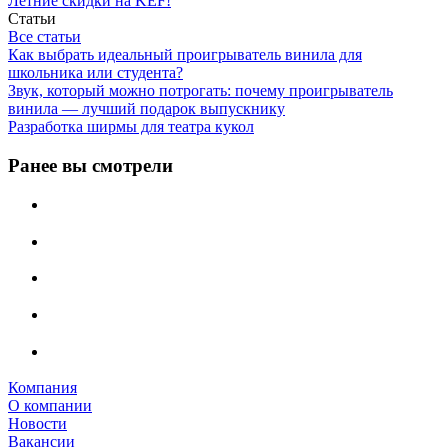
Летние скидки на KEF!
Статьи
Все статьи
Как выбрать идеальный проигрыватель винила для
школьника или студента?
Звук, который можно потрогать: почему проигрыватель
винила — лучший подарок выпускнику
Разработка ширмы для театра кукол
Ранее вы смотрели
Компания
О компании
Новости
Вакансии