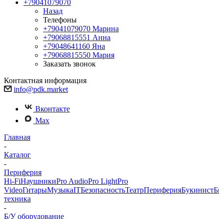
+79041079070
Назад
Телефоны
+79041079070
Марина
+79068815551
Анна
+79048641160
Яна
+79068815550
Мария
Заказать звонок
Контактная информация
info@pdk.market
Вконтакте
Max
Главная
-
Каталог
-
Периферия
Hi-Fi
Наушники
Pro Audio
Pro Light
Pro
Video
Гитары
Музыка
IT
Безопасность
Театр
Периферия
Букинист
Б
техника
-
Б/У оборудование