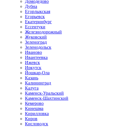
Домодедово
Дубна
Егорлыкская
Егорьевск
Екатеринбург
Ессентуки
Железнодорожный
Жуковский
Зеленоград
Зеленодольск
Иваново
Ивантеевка
Ижевск
Иркутск
Йошкар-Ола
Казань
Калининград
Калуга
Каменск-Уральский
Каменск-Шахтинский
Кемерово
Кинешма
Кирилловка
Киров
Кисловодск