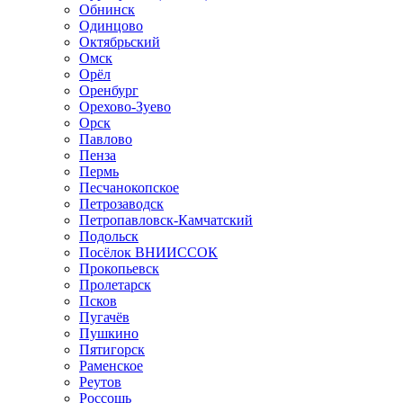
Обнинск
Одинцово
Октябрьский
Омск
Орёл
Оренбург
Орехово-Зуево
Орск
Павлово
Пенза
Пермь
Песчанокопское
Петрозаводск
Петропавловск-Камчатский
Подольск
Посёлок ВНИИССОК
Прокопьевск
Пролетарск
Псков
Пугачёв
Пушкино
Пятигорск
Раменское
Реутов
Россошь