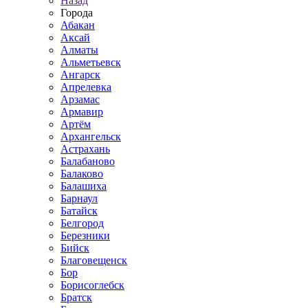
Назад
Города
Абакан
Аксай
Алматы
Альметьевск
Ангарск
Апрелевка
Арзамас
Армавир
Артём
Архангельск
Астрахань
Балабаново
Балаково
Балашиха
Барнаул
Батайск
Белгород
Березники
Бийск
Благовещенск
Бор
Борисоглебск
Братск