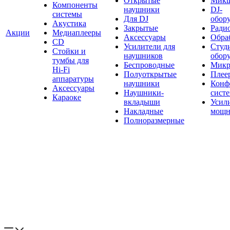
Открытые
Мик
Компоненты
наушники
DJ-
системы
Для DJ
обор
Акустика
Закрытые
Ради
Акции
Медиаплееры
Аксессуары
Обраб
CD
Усилители для
Студ
Стойки и
наушников
обор
тумбы для
Беспроводные
Микр
Hi-Fi
Полуоткрытые
Плее
аппаратуры
наушники
Конф
Аксессуары
Наушники-
сист
Караоке
вкладыши
Усил
Накладные
мощн
Полноразмерные