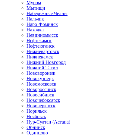
Муром
Мытищи
Набережные Челны
Нальчик
Наро-Фоминск
Находка
Невинномысск
Нефтекамск
Нефтеюганск
Нижневартовск
Нижнекамск
Нижний Новгород
Нижний Тагил
Нововоронеж
Новокузнецк
Новомосковск
Новороссийск
Новосибирск
Новочебоксарск
Новочеркасск
Норильск
Ноябрьск
Нур-Султан (Астана)
Обнинск
Одинцово