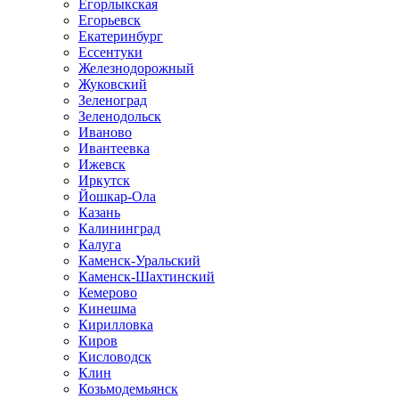
Егорлыкская
Егорьевск
Екатеринбург
Ессентуки
Железнодорожный
Жуковский
Зеленоград
Зеленодольск
Иваново
Ивантеевка
Ижевск
Иркутск
Йошкар-Ола
Казань
Калининград
Калуга
Каменск-Уральский
Каменск-Шахтинский
Кемерово
Кинешма
Кирилловка
Киров
Кисловодск
Клин
Козьмодемьянск