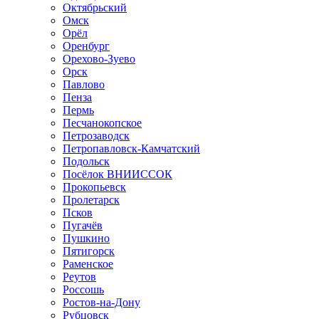
Октябрьский
Омск
Орёл
Оренбург
Орехово-Зуево
Орск
Павлово
Пенза
Пермь
Песчанокопское
Петрозаводск
Петропавловск-Камчатский
Подольск
Посёлок ВНИИССОК
Прокопьевск
Пролетарск
Псков
Пугачёв
Пушкино
Пятигорск
Раменское
Реутов
Россошь
Ростов-на-Дону
Рубцовск