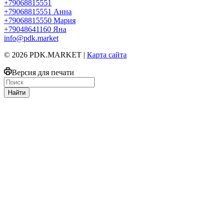
+79068815551
+79068815551
Анна
+79068815550
Мария
+79048641160
Яна
info@pdk.market
© 2026 PDK.MARKET |
Карта сайта
Версия для печати
Найти