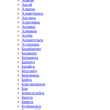
Абакан
Аксай
Алматы
Альметьевск
Ангарск
Апрелевка
Арзамас
Армавир
Артём
Архангельск
Астрахань
Балабаново
Балаково
Балашиха
Барнаул
Батайск
Белгород
Березники
Бийск
Благовещенск
Бор
Борисоглебск
Братск
Брянск
Будённовск