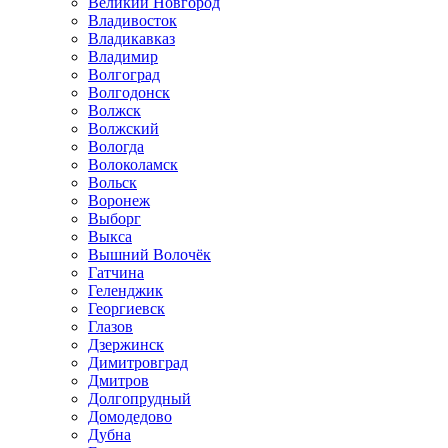
Великий Новгород
Владивосток
Владикавказ
Владимир
Волгоград
Волгодонск
Волжск
Волжский
Вологда
Волоколамск
Вольск
Воронеж
Выборг
Выкса
Вышний Волочёк
Гатчина
Геленджик
Георгиевск
Глазов
Дзержинск
Димитровград
Дмитров
Долгопрудный
Домодедово
Дубна