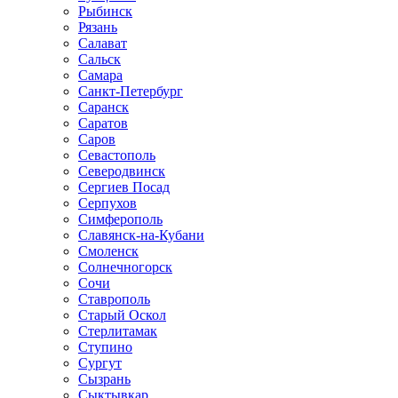
Рыбинск
Рязань
Салават
Сальск
Самара
Санкт-Петербург
Саранск
Саратов
Саров
Севастополь
Северодвинск
Сергиев Посад
Серпухов
Симферополь
Славянск-на-Кубани
Смоленск
Солнечногорск
Сочи
Ставрополь
Старый Оскол
Стерлитамак
Ступино
Сургут
Сызрань
Сыктывкар