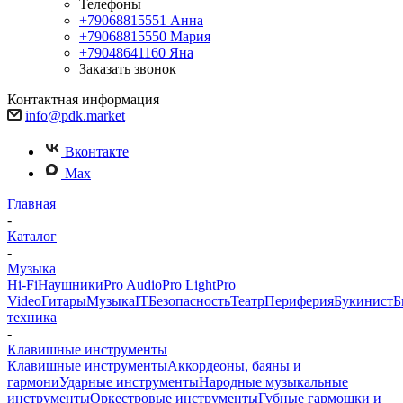
Телефоны
+79068815551
Анна
+79068815550
Мария
+79048641160
Яна
Заказать звонок
Контактная информация
info@pdk.market
Вконтакте
Max
Главная
-
Каталог
-
Музыка
Hi-Fi
Наушники
Pro Audio
Pro Light
Pro
Video
Гитары
Музыка
IT
Безопасность
Театр
Периферия
Букинист
Б
техника
-
Клавишные инструменты
Клавишные инструменты
Аккордеоны, баяны и
гармони
Ударные инструменты
Народные музыкальные
инструменты
Оркестровые инструменты
Губные гармошки и