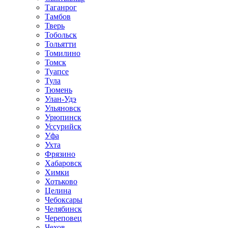
Таганрог
Тамбов
Тверь
Тобольск
Тольятти
Томилино
Томск
Туапсе
Тула
Тюмень
Улан-Удэ
Ульяновск
Урюпинск
Уссурийск
Уфа
Ухта
Фрязино
Хабаровск
Химки
Хотьково
Целина
Чебоксары
Челябинск
Череповец
Чехов