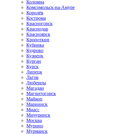
Коломна
Комсомольск-на-Амуре
Королёв
Кострома
Красногорск
Краснодар
Красноярск
Кропоткин
Кубинка
Кудрово
Кузнецк
Курган
Курск
Липецк
Льгов
Люберцы
Магадан
Магнитогорск
Майкоп
Мариинск
Миасс
Мичуринск
Москва
Мурино
Мурманск