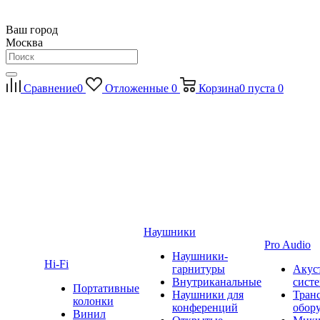
Ваш город
Москва
Сравнение
0
Отложенные
0
Корзина
0
пуста
0
Наушники
Pro Audio
Наушники-
Hi-Fi
гарнитуры
Акус
Внутриканальные
сист
Портативные
Наушники для
Тран
колонки
конференций
обор
Винил