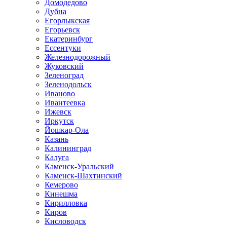
Домодедово
Дубна
Егорлыкская
Егорьевск
Екатеринбург
Ессентуки
Железнодорожный
Жуковский
Зеленоград
Зеленодольск
Иваново
Ивантеевка
Ижевск
Иркутск
Йошкар-Ола
Казань
Калининград
Калуга
Каменск-Уральский
Каменск-Шахтинский
Кемерово
Кинешма
Кирилловка
Киров
Кисловодск