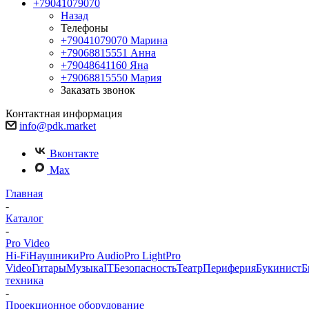
+79041079070
Назад
Телефоны
+79041079070
Марина
+79068815551
Анна
+79048641160
Яна
+79068815550
Мария
Заказать звонок
Контактная информация
info@pdk.market
Вконтакте
Max
Главная
-
Каталог
-
Pro Video
Hi-Fi
Наушники
Pro Audio
Pro Light
Pro
Video
Гитары
Музыка
IT
Безопасность
Театр
Периферия
Букинист
Б
техника
-
Проекционное оборудование