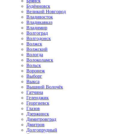
Брянск
Будённовск
Великий Новгород
Владивосток
Владикавказ
Владимир
Волгоград
Волгодонск
Волжск
Волжский
Вологда
Волоколамск
Вольск
Воронеж
Выборг
Выкса
Вышний Волочёк
Гатчина
Геленджик
Георгиевск
Глазов
Дзержинск
Димитровград
Дмитров
Долгопрудный