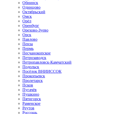
Обнинск
Одинцово
Октябрьский
Омск
Орёл
Оренбург
Орехово-Зуево
Орск
Павлово
Пенза
Пермь
Песчанокопское
Петрозаводск
Петропавловск-Камчатский
Подольск
Посёлок ВНИИССОК
Прокопьевск
Пролетарск
Псков
Пугачёв
Пушкино
Пятигорск
Раменское
Реутов
Россошь