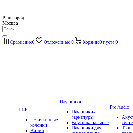
Ваш город
Москва
Сравнение
0
Отложенные
0
Корзина
0
пуста
0
Наушники
Pro Audio
Hi-Fi
Наушники-
гарнитуры
Акус
Портативные
Внутриканальные
сист
колонки
Наушники для
Тран
Винил