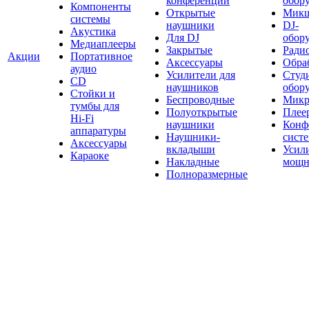
конференций
обор
Компоненты
Открытые
Мик
системы
наушники
DJ-
Акустика
Для DJ
обор
Медиаплееры
Закрытые
Ради
Акции
Портативное
Аксессуары
Обраб
аудио
Усилители для
Студ
CD
наушников
обор
Стойки и
Беспроводные
Микр
тумбы для
Полуоткрытые
Плее
Hi-Fi
наушники
Конф
аппаратуры
Наушники-
сист
Аксессуары
вкладыши
Усил
Караоке
Накладные
мощн
Полноразмерные