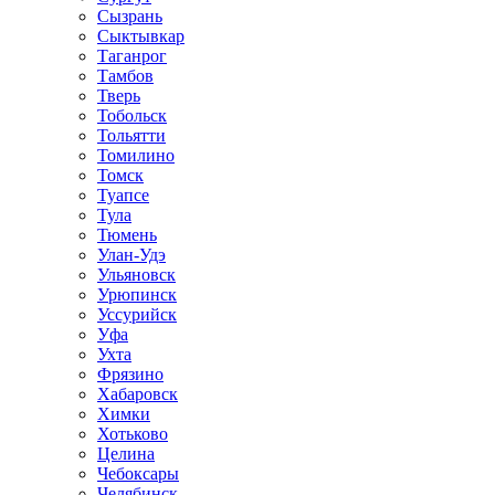
Сызрань
Сыктывкар
Таганрог
Тамбов
Тверь
Тобольск
Тольятти
Томилино
Томск
Туапсе
Тула
Тюмень
Улан-Удэ
Ульяновск
Урюпинск
Уссурийск
Уфа
Ухта
Фрязино
Хабаровск
Химки
Хотьково
Целина
Чебоксары
Челябинск