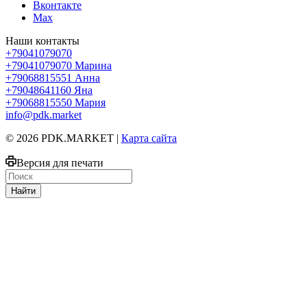
Вконтакте
Max
Наши контакты
+79041079070
+79041079070
Марина
+79068815551
Анна
+79048641160
Яна
+79068815550
Мария
info@pdk.market
© 2026 PDK.MARKET |
Карта сайта
Версия для печати
Найти