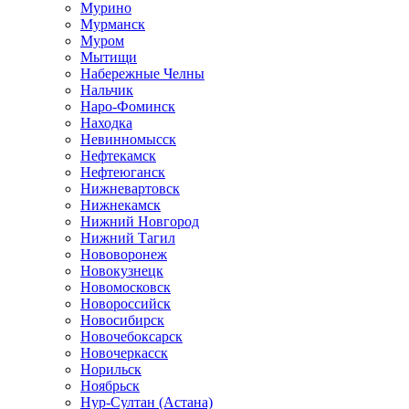
Мурино
Мурманск
Муром
Мытищи
Набережные Челны
Нальчик
Наро-Фоминск
Находка
Невинномысск
Нефтекамск
Нефтеюганск
Нижневартовск
Нижнекамск
Нижний Новгород
Нижний Тагил
Нововоронеж
Новокузнецк
Новомосковск
Новороссийск
Новосибирск
Новочебоксарск
Новочеркасск
Норильск
Ноябрьск
Нур-Султан (Астана)