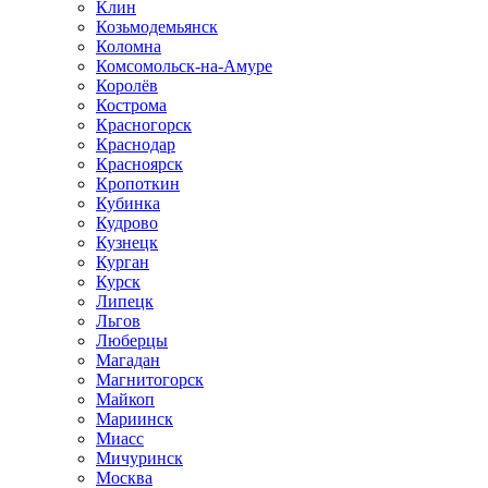
Клин
Козьмодемьянск
Коломна
Комсомольск-на-Амуре
Королёв
Кострома
Красногорск
Краснодар
Красноярск
Кропоткин
Кубинка
Кудрово
Кузнецк
Курган
Курск
Липецк
Льгов
Люберцы
Магадан
Магнитогорск
Майкоп
Мариинск
Миасс
Мичуринск
Москва