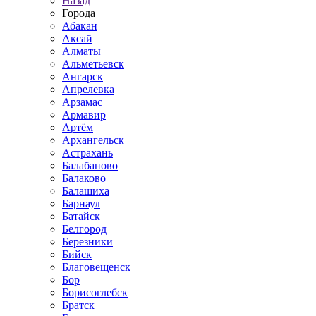
Назад
Города
Абакан
Аксай
Алматы
Альметьевск
Ангарск
Апрелевка
Арзамас
Армавир
Артём
Архангельск
Астрахань
Балабаново
Балаково
Балашиха
Барнаул
Батайск
Белгород
Березники
Бийск
Благовещенск
Бор
Борисоглебск
Братск