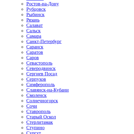
Ростов-на-Дону
Рубцовск
Рыбинск
Рязань
Салават
Сальск
Самара
Санкт-Петербург
Саранск
Саратов
Саров
Севастополь
Северодвинск
Сергиев Посад
Серпухов
Симферополь
Славянск-на-Кубани
Смоленск
Солнечногорск
Сочи
Ставрополь
Старый Оскол
Стерлитамак
Ступино
Сургут