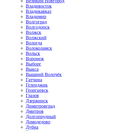
Великий Новгород
Владивосток
Владикавказ
Владимир
Волгоград
Волгодонск
Волжск
Волжский
Вологда
Волоколамск
Вольск
Воронеж
Выборг
Выкса
Вышний Волочёк
Гатчина
Геленджик
Георгиевск
Глазов
Дзержинск
Димитровград
Дмитров
Долгопрудный
Домодедово
Дубна