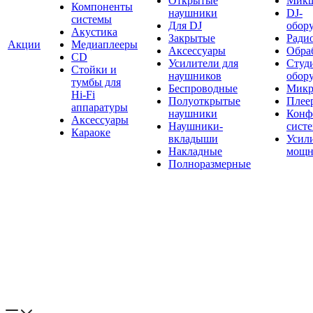
Открытые
Мик
Компоненты
наушники
DJ-
системы
Для DJ
обор
Акустика
Закрытые
Ради
Акции
Медиаплееры
Аксессуары
Обраб
CD
Усилители для
Студ
Стойки и
наушников
обор
тумбы для
Беспроводные
Микр
Hi-Fi
Полуоткрытые
Плее
аппаратуры
наушники
Конф
Аксессуары
Наушники-
сист
Караоке
вкладыши
Усил
Накладные
мощн
Полноразмерные