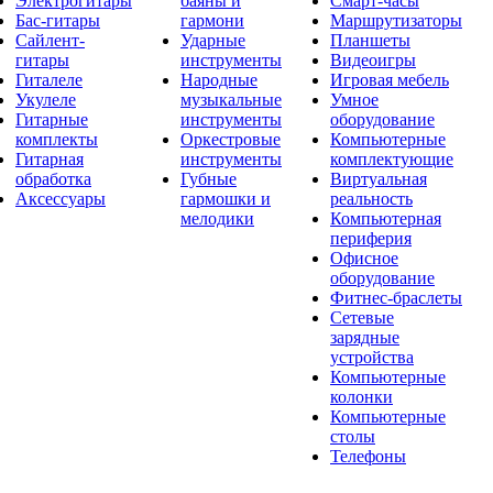
Электрогитары
баяны и
Смарт-часы
Бас-гитары
гармони
Маршрутизаторы
Сайлент-
Ударные
Планшеты
гитары
инструменты
Видеоигры
Гиталеле
Народные
Игровая мебель
Укулеле
музыкальные
Умное
Гитарные
инструменты
оборудование
комплекты
Оркестровые
Компьютерные
Гитарная
инструменты
комплектующие
обработка
Губные
Виртуальная
Аксессуары
гармошки и
реальность
мелодики
Компьютерная
периферия
Офисное
оборудование
Фитнес-браслеты
Сетевые
зарядные
устройства
Компьютерные
колонки
Компьютерные
столы
Телефоны