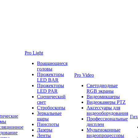
Pro Light
Вращающиеся
головы
Прожекторы
Pro Video
LED BAR
Прожекторы
Светодиодные
LED PAR
RGB экраны
Сценический
Видеомикшеры
свет
Видеокамеры PTZ
Стробоскопы
Аксессуары для
Зеркальные
видеооборудования
тические
Гит
шары
Профессиональные
емы
Пинспоты
дисплеи
сляционное
Лазеры
Мультиоконные
удование
Ленты
видеопроцессоры