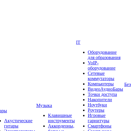
IT
Оборудование
для образования
VoIP-
оборудование
Сетевые
коммутаторы
Компьютеры
Без
ВидеоАудиоБары
Точки доступа
Накопители
Ноутбуки
Музыка
Роутеры
ары
Клавишные
Игровые
Акустические
инструменты
гарнитуры
гитары
Аккордеоны,
Смартфоны