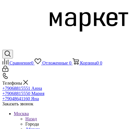
Сравнение
0
Отложенные
0
Корзина
0
0
Телефоны
+79068815551
Анна
+79068815550
Мария
+79048641160
Яна
Заказать звонок
Москва
Назад
Города