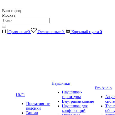
Ваш город
Москва
Сравнение
0
Отложенные
0
Корзина
0
пуста
0
Наушники
Pro Audio
Наушники-
Hi-Fi
гарнитуры
Акус
Внутриканальные
сист
Портативные
Наушники для
Тран
колонки
конференций
обор
Винил