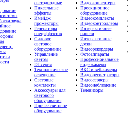
шеры
светодиодные
Видеоконвертеры
Пиксельные
Проекционное
удование
эффекты
оборудование
осистемы
Имейдж
Видеокомплекты
отка звука
прожекторы
Видеоконтроллеры
ийное
Генераторы
Интерактивные
удование
спецэффектов
панели
офоны
Силовое
Интерактивные
ры
световое
доски
еренц-
оборудование
Видеорекордеры
емы
Управление
Фотоаппараты
ители
светом
Профессиональные
ости
DJ-серия
видеокамеры
Технологическое
ВКС и веб-камеры
освещение
Видеорегистраторы
Световые
Видеосерверы
комплекты
Видеонаблюдение
Аксессуары для
Телевизоры
светового
оборудования
Прочее световое
оборудование