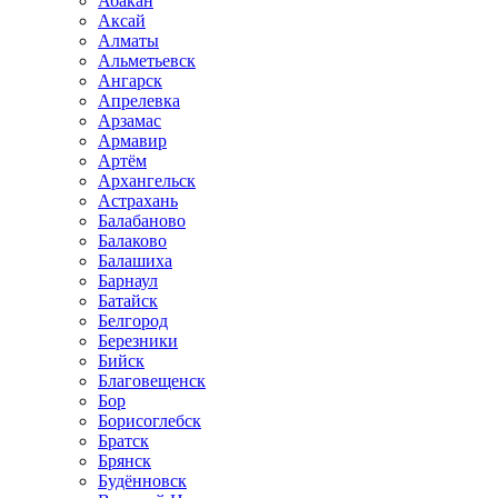
Абакан
Аксай
Алматы
Альметьевск
Ангарск
Апрелевка
Арзамас
Армавир
Артём
Архангельск
Астрахань
Балабаново
Балаково
Балашиха
Барнаул
Батайск
Белгород
Березники
Бийск
Благовещенск
Бор
Борисоглебск
Братск
Брянск
Будённовск