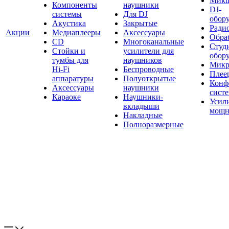
Мик
Компоненты
наушники
DJ-
системы
Для DJ
обор
Акустика
Закрытые
Ради
Акции
Медиаплееры
Аксессуары
Обраб
CD
Многоканальные
Студ
Стойки и
усилители для
обор
тумбы для
наушников
Микр
Hi-Fi
Беспроводные
Плее
аппаратуры
Полуоткрытые
Конф
Аксессуары
наушники
сист
Караоке
Наушники-
Усил
вкладыши
мощн
Накладные
Полноразмерные