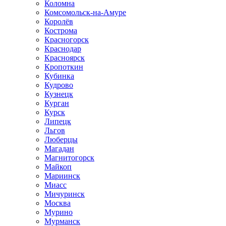
Коломна
Комсомольск-на-Амуре
Королёв
Кострома
Красногорск
Краснодар
Красноярск
Кропоткин
Кубинка
Кудрово
Кузнецк
Курган
Курск
Липецк
Льгов
Люберцы
Магадан
Магнитогорск
Майкоп
Мариинск
Миасс
Мичуринск
Москва
Мурино
Мурманск