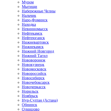
Муром
Мытищи
Набережные Челны
Нальчик
Наро-Фоминск
Находка
Невинномысск
Нефтекамск
Нефтеюганск
Нижневартовск
Нижнекамск
Нижний Новгород
Нижний Тагил
Нововоронеж
Новокузнецк
Новомосковск
Новороссийск
Новосибирск
Новочебоксарск
Новочеркасск
Норильск
Ноябрьск
Нур-Султан (Астана)
Обнинск
Одинцово