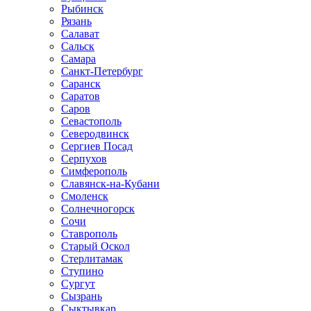
Рыбинск
Рязань
Салават
Сальск
Самара
Санкт-Петербург
Саранск
Саратов
Саров
Севастополь
Северодвинск
Сергиев Посад
Серпухов
Симферополь
Славянск-на-Кубани
Смоленск
Солнечногорск
Сочи
Ставрополь
Старый Оскол
Стерлитамак
Ступино
Сургут
Сызрань
Сыктывкар