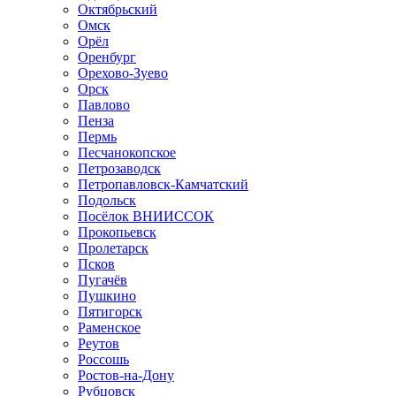
Октябрьский
Омск
Орёл
Оренбург
Орехово-Зуево
Орск
Павлово
Пенза
Пермь
Песчанокопское
Петрозаводск
Петропавловск-Камчатский
Подольск
Посёлок ВНИИССОК
Прокопьевск
Пролетарск
Псков
Пугачёв
Пушкино
Пятигорск
Раменское
Реутов
Россошь
Ростов-на-Дону
Рубцовск