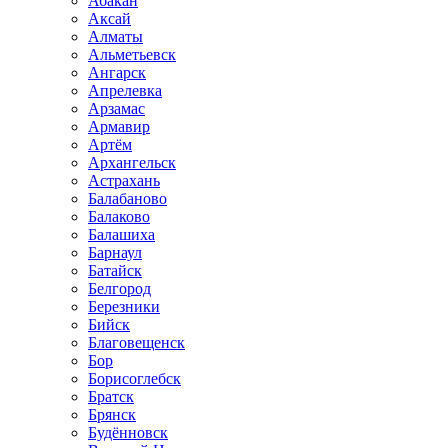
Абакан
Аксай
Алматы
Альметьевск
Ангарск
Апрелевка
Арзамас
Армавир
Артём
Архангельск
Астрахань
Балабаново
Балаково
Балашиха
Барнаул
Батайск
Белгород
Березники
Бийск
Благовещенск
Бор
Борисоглебск
Братск
Брянск
Будённовск