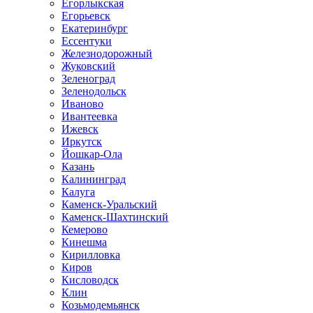
Егорлыкская
Егорьевск
Екатеринбург
Ессентуки
Железнодорожный
Жуковский
Зеленоград
Зеленодольск
Иваново
Ивантеевка
Ижевск
Иркутск
Йошкар-Ола
Казань
Калининград
Калуга
Каменск-Уральский
Каменск-Шахтинский
Кемерово
Кинешма
Кирилловка
Киров
Кисловодск
Клин
Козьмодемьянск