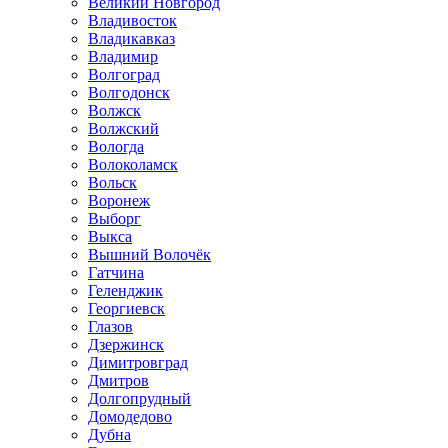
Великий Новгород
Владивосток
Владикавказ
Владимир
Волгоград
Волгодонск
Волжск
Волжский
Вологда
Волоколамск
Вольск
Воронеж
Выборг
Выкса
Вышний Волочёк
Гатчина
Геленджик
Георгиевск
Глазов
Дзержинск
Димитровград
Дмитров
Долгопрудный
Домодедово
Дубна