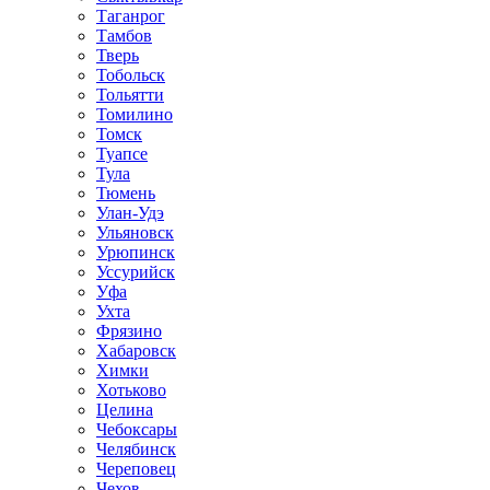
Таганрог
Тамбов
Тверь
Тобольск
Тольятти
Томилино
Томск
Туапсе
Тула
Тюмень
Улан-Удэ
Ульяновск
Урюпинск
Уссурийск
Уфа
Ухта
Фрязино
Хабаровск
Химки
Хотьково
Целина
Чебоксары
Челябинск
Череповец
Чехов