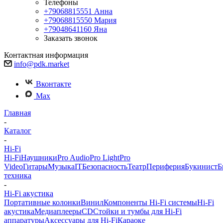
Телефоны
+79068815551
Анна
+79068815550
Мария
+79048641160
Яна
Заказать звонок
Контактная информация
info@pdk.market
Вконтакте
Max
Главная
-
Каталог
-
Hi-Fi
Hi-Fi
Наушники
Pro Audio
Pro Light
Pro
Video
Гитары
Музыка
IT
Безопасность
Театр
Периферия
Букинист
Б
техника
-
Hi-Fi акустика
Портативные колонки
Винил
Компоненты Hi-Fi системы
Hi-Fi
акустика
Медиаплееры
CD
Стойки и тумбы для Hi-Fi
аппаратуры
Аксессуары для Hi-Fi
Караоке