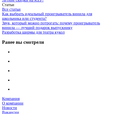
Летние скидки на KEF!
Статьи
Все статьи
Как выбрать идеальный проигрыватель винила для
школьника или студента?
Звук, который можно потрогать: почему проигрыватель
винила — лучший подарок выпускнику
Разработка ширмы для театра кукол
Ранее вы смотрели
Компания
О компании
Новости
Вакансии