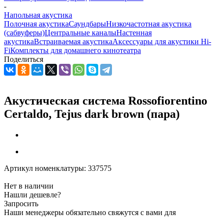
-
Напольная акустика
Полочная акустика
Саундбары
Низкочастотная акустика
(сабвуферы)
Центральные каналы
Настенная
акустика
Встраиваемая акустика
Аксессуары для акустики Hi-
Fi
Комплекты для домашнего кинотеатра
Поделиться
Акустическая система Rossofiorentino
Certaldo, Tejus dark brown (пара)
Артикул номенклатуры:
337575
Нет в наличии
Нашли дешевле?
Запросить
Наши менеджеры обязательно свяжутся с вами для