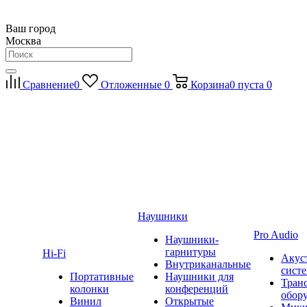
Ваш город
Москва
Сравнение
0
Отложенные
0
Корзина
0
пуста
0
Наушники
Pro Audio
Наушники-
гарнитуры
Hi-Fi
Акус
Внутриканальные
сист
Портативные
Наушники для
Тран
колонки
конференций
обор
Винил
Открытые