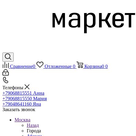
Сравнение
0
Отложенные
0
Корзина
0
0
Телефоны
+79068815551
Анна
+79068815550
Мария
+79048641160
Яна
Заказать звонок
Москва
Назад
Города