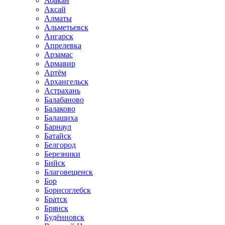
Абакан
Аксай
Алматы
Альметьевск
Ангарск
Апрелевка
Арзамас
Армавир
Артём
Архангельск
Астрахань
Балабаново
Балаково
Балашиха
Барнаул
Батайск
Белгород
Березники
Бийск
Благовещенск
Бор
Борисоглебск
Братск
Брянск
Будённовск