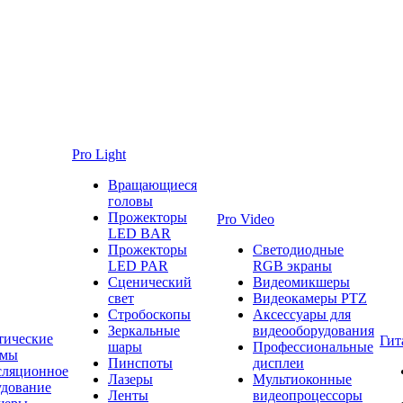
Pro Light
Вращающиеся
головы
Прожекторы
Pro Video
LED BAR
Прожекторы
Светодиодные
LED PAR
RGB экраны
Сценический
Видеомикшеры
свет
Видеокамеры PTZ
Стробоскопы
Аксессуары для
Зеркальные
видеооборудования
тические
Гит
шары
Профессиональные
емы
Пинспоты
дисплеи
сляционное
Лазеры
Мультиоконные
удование
Ленты
видеопроцессоры