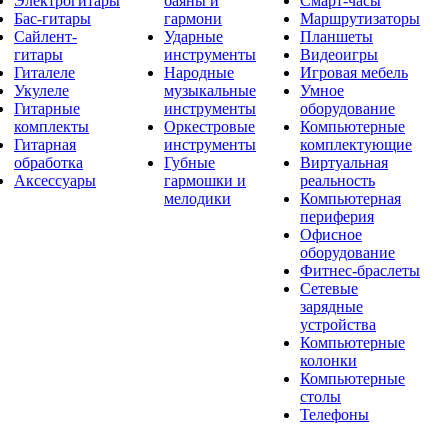
Электрогитары
баяны и
Смарт-часы
Бас-гитары
гармони
Маршрутизаторы
Сайлент-
Ударные
Планшеты
гитары
инструменты
Видеоигры
Гиталеле
Народные
Игровая мебель
Укулеле
музыкальные
Умное
Гитарные
инструменты
оборудование
комплекты
Оркестровые
Компьютерные
Гитарная
инструменты
комплектующие
обработка
Губные
Виртуальная
Аксессуары
гармошки и
реальность
мелодики
Компьютерная
периферия
Офисное
оборудование
Фитнес-браслеты
Сетевые
зарядные
устройства
Компьютерные
колонки
Компьютерные
столы
Телефоны