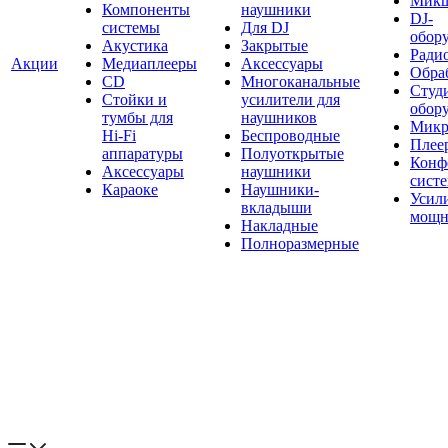
Мик
Компоненты
наушники
DJ-
системы
Для DJ
обор
Акустика
Закрытые
Ради
Акции
Медиаплееры
Аксессуары
Обраб
CD
Многоканальные
Студ
Стойки и
усилители для
обор
тумбы для
наушников
Микр
Hi-Fi
Беспроводные
Плее
аппаратуры
Полуоткрытые
Конф
Аксессуары
наушники
сист
Караоке
Наушники-
Усил
вкладыши
мощн
Накладные
Полноразмерные