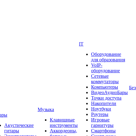
IT
Оборудование
для образования
VoIP-
оборудование
Сетевые
коммутаторы
Компьютеры
Без
ВидеоАудиоБары
Точки доступа
Накопители
Ноутбуки
Музыка
Роутеры
ары
Клавишные
Игровые
Акустические
инструменты
гарнитуры
гитары
Аккордеоны,
Смартфоны