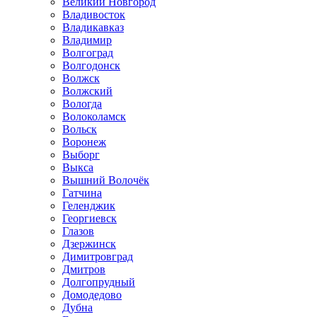
Великий Новгород
Владивосток
Владикавказ
Владимир
Волгоград
Волгодонск
Волжск
Волжский
Вологда
Волоколамск
Вольск
Воронеж
Выборг
Выкса
Вышний Волочёк
Гатчина
Геленджик
Георгиевск
Глазов
Дзержинск
Димитровград
Дмитров
Долгопрудный
Домодедово
Дубна