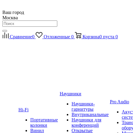
Ваш город
Москва
Сравнение
0
Отложенные
0
Корзина
0
пуста
0
Наушники
Pro Audio
Наушники-
гарнитуры
Hi-Fi
Акус
Внутриканальные
сист
Портативные
Наушники для
Тран
колонки
конференций
обор
Винил
Открытые