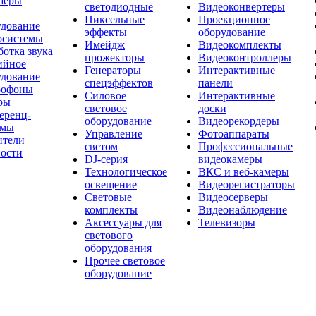
шеры
светодиодные
Видеоконвертеры
Пиксельные
Проекционное
удование
эффекты
оборудование
осистемы
Имейдж
Видеокомплекты
отка звука
прожекторы
Видеоконтроллеры
ийное
Генераторы
Интерактивные
удование
спецэффектов
панели
офоны
Силовое
Интерактивные
ры
световое
доски
еренц-
оборудование
Видеорекордеры
емы
Управление
Фотоаппараты
ители
светом
Профессиональные
ости
DJ-серия
видеокамеры
Технологическое
ВКС и веб-камеры
освещение
Видеорегистраторы
Световые
Видеосерверы
комплекты
Видеонаблюдение
Аксессуары для
Телевизоры
светового
оборудования
Прочее световое
оборудование