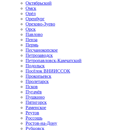
Октябрьский
Омск
Орёл
Оренбург
Орехово-Зуево
Орск
Павлово
Пенза
Пермь
Песчанокопское
Петрозаводск
Петропавловск-Камчатский
Подольск
Посёлок ВНИИССОК
Прокопьевск
Пролетарск
Псков
Пугачёв
Пушкино
Пятигорск
Раменское
Реутов
Россошь
Ростов-на-Дону
Рубцовск