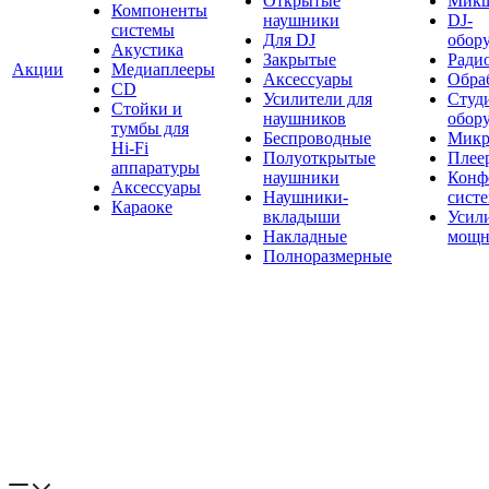
Открытые
Мик
Компоненты
наушники
DJ-
системы
Для DJ
обор
Акустика
Закрытые
Ради
Акции
Медиаплееры
Аксессуары
Обраб
CD
Усилители для
Студ
Стойки и
наушников
обор
тумбы для
Беспроводные
Микр
Hi-Fi
Полуоткрытые
Плее
аппаратуры
наушники
Конф
Аксессуары
Наушники-
сист
Караоке
вкладыши
Усил
Накладные
мощн
Полноразмерные