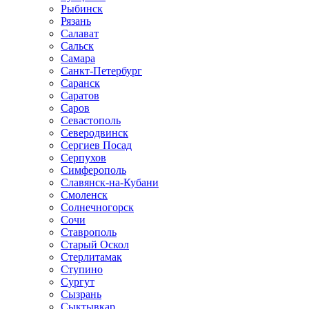
Рыбинск
Рязань
Салават
Сальск
Самара
Санкт-Петербург
Саранск
Саратов
Саров
Севастополь
Северодвинск
Сергиев Посад
Серпухов
Симферополь
Славянск-на-Кубани
Смоленск
Солнечногорск
Сочи
Ставрополь
Старый Оскол
Стерлитамак
Ступино
Сургут
Сызрань
Сыктывкар