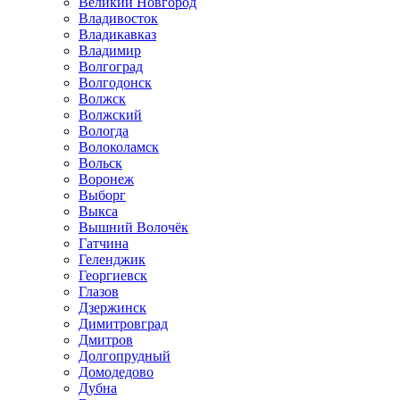
Великий Новгород
Владивосток
Владикавказ
Владимир
Волгоград
Волгодонск
Волжск
Волжский
Вологда
Волоколамск
Вольск
Воронеж
Выборг
Выкса
Вышний Волочёк
Гатчина
Геленджик
Георгиевск
Глазов
Дзержинск
Димитровград
Дмитров
Долгопрудный
Домодедово
Дубна