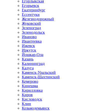
Егорлыкская
Егорьевск
Екатеринбург
Ессентуки
Железнодорожный
Жуковский
Зеленоград
Зеленодольск
Иваново
Ивантеевка
Ижевск
Иркутск
Йошкар-Ола
Казань
Калининград
Калуга
Каменск-Уральский
Каменск-Шахтинский
Кемерово
Кинешма
Кирилловка
Киров
Кисловодск
Клин
Козьмодемьянск