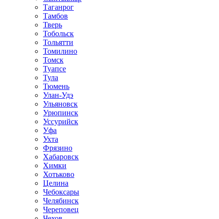
Таганрог
Тамбов
Тверь
Тобольск
Тольятти
Томилино
Томск
Туапсе
Тула
Тюмень
Улан-Удэ
Ульяновск
Урюпинск
Уссурийск
Уфа
Ухта
Фрязино
Хабаровск
Химки
Хотьково
Целина
Чебоксары
Челябинск
Череповец
Чехов