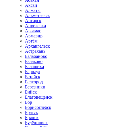
Абакан
Аксай
Алматы
Альметьевск
Ангарск
Апрелевка
Арзамас
Армавир
Артём
Архангельск
Астрахань
Балабаново
Балаково
Балашиха
Барнаул
Батайск
Белгород
Березники
Бийск
Благовещенск
Бор
Борисоглебск
Братск
Брянск
Будённовск