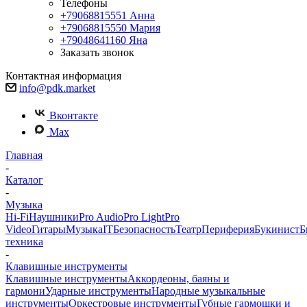
Телефоны
+79068815551
Анна
+79068815550
Мария
+79048641160
Яна
Заказать звонок
Контактная информация
info@pdk.market
Вконтакте
Max
Главная
-
Каталог
-
Музыка
Hi-Fi
Наушники
Pro Audio
Pro Light
Pro
Video
Гитары
Музыка
IT
Безопасность
Театр
Периферия
Букинист
Б
техника
-
Клавишные инструменты
Клавишные инструменты
Аккордеоны, баяны и
гармони
Ударные инструменты
Народные музыкальные
инструменты
Оркестровые инструменты
Губные гармошки и