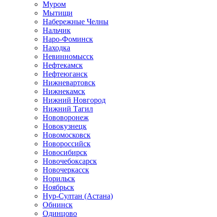
Муром
Мытищи
Набережные Челны
Нальчик
Наро-Фоминск
Находка
Невинномысск
Нефтекамск
Нефтеюганск
Нижневартовск
Нижнекамск
Нижний Новгород
Нижний Тагил
Нововоронеж
Новокузнецк
Новомосковск
Новороссийск
Новосибирск
Новочебоксарск
Новочеркасск
Норильск
Ноябрьск
Нур-Султан (Астана)
Обнинск
Одинцово