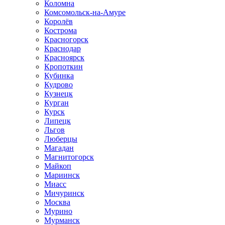
Коломна
Комсомольск-на-Амуре
Королёв
Кострома
Красногорск
Краснодар
Красноярск
Кропоткин
Кубинка
Кудрово
Кузнецк
Курган
Курск
Липецк
Льгов
Люберцы
Магадан
Магнитогорск
Майкоп
Мариинск
Миасс
Мичуринск
Москва
Мурино
Мурманск