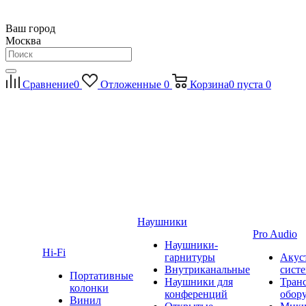
Ваш город
Москва
Сравнение
0
Отложенные
0
Корзина
0
пуста
0
Наушники
Pro Audio
Наушники-
Hi-Fi
гарнитуры
Акус
Внутриканальные
сист
Портативные
Наушники для
Тран
колонки
конференций
обор
Винил