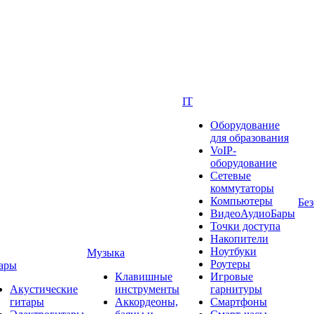
IT
Оборудование
для образования
VoIP-
оборудование
Сетевые
коммутаторы
Компьютеры
Без
ВидеоАудиоБары
Точки доступа
Накопители
Ноутбуки
Музыка
Роутеры
ары
Клавишные
Игровые
Акустические
инструменты
гарнитуры
гитары
Аккордеоны,
Смартфоны