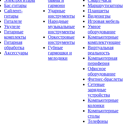
Электрогитары
баяны и
Смарт-часы
Бас-гитары
гармони
Маршрутизаторы
Сайлент-
Ударные
Планшеты
гитары
инструменты
Видеоигры
Гиталеле
Народные
Игровая мебель
Укулеле
музыкальные
Умное
Гитарные
инструменты
оборудование
комплекты
Оркестровые
Компьютерные
Гитарная
инструменты
комплектующие
обработка
Губные
Виртуальная
Аксессуары
гармошки и
реальность
мелодики
Компьютерная
периферия
Офисное
оборудование
Фитнес-браслеты
Сетевые
зарядные
устройства
Компьютерные
колонки
Компьютерные
столы
Телефоны