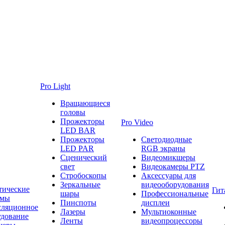
Pro Light
Вращающиеся
головы
Прожекторы
Pro Video
LED BAR
Прожекторы
Светодиодные
LED PAR
RGB экраны
Сценический
Видеомикшеры
свет
Видеокамеры PTZ
Стробоскопы
Аксессуары для
Зеркальные
видеооборудования
тические
Гит
шары
Профессиональные
емы
Пинспоты
дисплеи
сляционное
Лазеры
Мультиоконные
удование
Ленты
видеопроцессоры