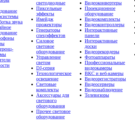
шеры
светодиодные
Видеоконвертеры
Пиксельные
Проекционное
удование
эффекты
оборудование
осистемы
Имейдж
Видеокомплекты
отка звука
прожекторы
Видеоконтроллеры
ийное
Генераторы
Интерактивные
удование
спецэффектов
панели
офоны
Силовое
Интерактивные
ры
световое
доски
еренц-
оборудование
Видеорекордеры
емы
Управление
Фотоаппараты
ители
светом
Профессиональные
ости
DJ-серия
видеокамеры
Технологическое
ВКС и веб-камеры
освещение
Видеорегистраторы
Световые
Видеосерверы
комплекты
Видеонаблюдение
Аксессуары для
Телевизоры
светового
оборудования
Прочее световое
оборудование