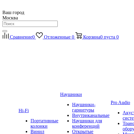
Ваш город
Москва
Сравнение
0
Отложенные
0
Корзина
0
пуста
0
Наушники
Pro Audio
Наушники-
гарнитуры
Hi-Fi
Акус
Внутриканальные
сист
Портативные
Наушники для
Тран
колонки
конференций
обор
Винил
Открытые