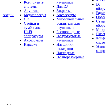
Мик
Компоненты
наушники
DJ-
системы
Для DJ
обор
Акустика
Закрытые
Ради
Акции
Медиаплееры
Аксессуары
Обраб
CD
Многоканальные
Студ
Стойки и
усилители для
обор
тумбы для
наушников
Микр
Hi-Fi
Беспроводные
Плее
аппаратуры
Полуоткрытые
Конф
Аксессуары
наушники
сист
Караоке
Наушники-
Усил
вкладыши
мощн
Накладные
Полноразмерные