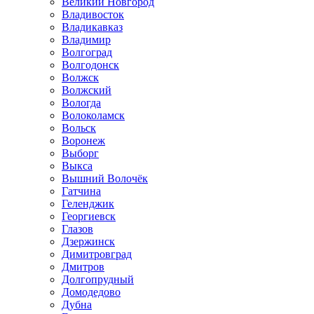
Великий Новгород
Владивосток
Владикавказ
Владимир
Волгоград
Волгодонск
Волжск
Волжский
Вологда
Волоколамск
Вольск
Воронеж
Выборг
Выкса
Вышний Волочёк
Гатчина
Геленджик
Георгиевск
Глазов
Дзержинск
Димитровград
Дмитров
Долгопрудный
Домодедово
Дубна