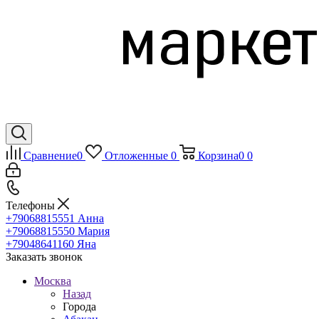
Сравнение
0
Отложенные
0
Корзина
0
0
Телефоны
+79068815551
Анна
+79068815550
Мария
+79048641160
Яна
Заказать звонок
Москва
Назад
Города