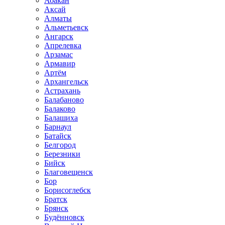
Абакан
Аксай
Алматы
Альметьевск
Ангарск
Апрелевка
Арзамас
Армавир
Артём
Архангельск
Астрахань
Балабаново
Балаково
Балашиха
Барнаул
Батайск
Белгород
Березники
Бийск
Благовещенск
Бор
Борисоглебск
Братск
Брянск
Будённовск