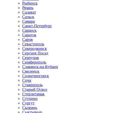
Рыбинск
Рязань
Салават
Сальск
Самара
Санкт-Петербург
Саранск
Саратов
Саров
Севастополь
Северодвинск
Сергиев Посад
Серпухов
Симферополь
Славянск-на-Кубани
Смоленск
Солнечногорск
Сочи
Ставрополь
Старый Оскол
Стерлитамак
Ступино
Сургут
Сызрань
Сыктывкар