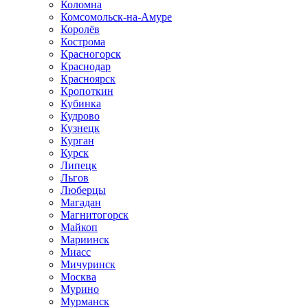
Коломна
Комсомольск-на-Амуре
Королёв
Кострома
Красногорск
Краснодар
Красноярск
Кропоткин
Кубинка
Кудрово
Кузнецк
Курган
Курск
Липецк
Льгов
Люберцы
Магадан
Магнитогорск
Майкоп
Мариинск
Миасс
Мичуринск
Москва
Мурино
Мурманск