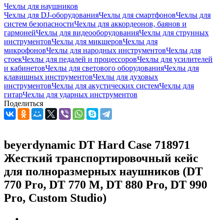
Чехлы для наушников
Чехлы для DJ-оборудования
Чехлы для смартфонов
Чехлы для
систем безопасности
Чехлы для аккордеонов, баянов и
гармоней
Чехлы для видеооборудования
Чехлы для струнных
инструментов
Чехлы для микшеров
Чехлы для
микрофонов
Чехлы для народных инструментов
Чехлы для
стоек
Чехлы для педалей и процессоров
Чехлы для усилителей
и кабинетов
Чехлы для светового оборудования
Чехлы для
клавишных инструментов
Чехлы для духовых
инструментов
Чехлы для акустических систем
Чехлы для
гитар
Чехлы для ударных инструментов
Поделиться
beyerdynamic DT Hard Case 718971
Жесткий транспортировочный кейс
для полноразмерных наушников (DT
770 Pro, DT 770 M, DT 880 Pro, DT 990
Pro, Custom Studio)