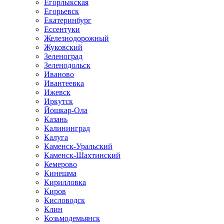
Егорлыкская
Егорьевск
Екатеринбург
Ессентуки
Железнодорожный
Жуковский
Зеленоград
Зеленодольск
Иваново
Ивантеевка
Ижевск
Иркутск
Йошкар-Ола
Казань
Калининград
Калуга
Каменск-Уральский
Каменск-Шахтинский
Кемерово
Кинешма
Кирилловка
Киров
Кисловодск
Клин
Козьмодемьянск