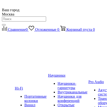
Ваш город
Москва
Сравнение
0
Отложенные
0
Корзина
0
пуста
0
Наушники
Pro Audio
Наушники-
гарнитуры
Hi-Fi
Акус
Внутриканальные
сист
Портативные
Наушники для
Тран
колонки
конференций
обор
Винил
Открытые