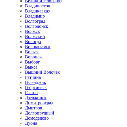
Великий Новгород
Владивосток
Владикавказ
Владимир
Волгоград
Волгодонск
Волжск
Волжский
Вологда
Волоколамск
Вольск
Воронеж
Выборг
Выкса
Вышний Волочёк
Гатчина
Геленджик
Георгиевск
Глазов
Дзержинск
Димитровград
Дмитров
Долгопрудный
Домодедово
Дубна