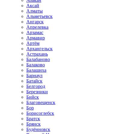
Абакан
Аксай
Алматы
Альметьевск
Ангарск
Апрелевка
Арзамас
Армавир
Артём
Архангельск
Астрахань
Балабаново
Балаково
Балашиха
Барнаул
Батайск
Белгород
Березники
Бийск
Благовещенск
Бор
Борисоглебск
Братск
Брянск
Будённовск