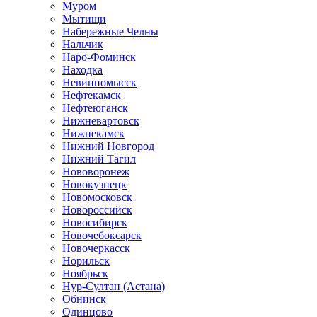
Муром
Мытищи
Набережные Челны
Нальчик
Наро-Фоминск
Находка
Невинномысск
Нефтекамск
Нефтеюганск
Нижневартовск
Нижнекамск
Нижний Новгород
Нижний Тагил
Нововоронеж
Новокузнецк
Новомосковск
Новороссийск
Новосибирск
Новочебоксарск
Новочеркасск
Норильск
Ноябрьск
Нур-Султан (Астана)
Обнинск
Одинцово