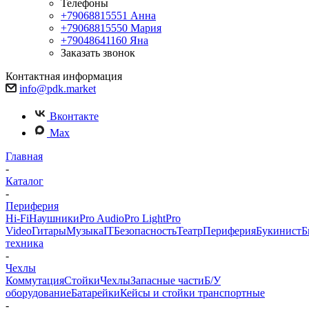
Телефоны
+79068815551
Анна
+79068815550
Мария
+79048641160
Яна
Заказать звонок
Контактная информация
info@pdk.market
Вконтакте
Max
Главная
-
Каталог
-
Периферия
Hi-Fi
Наушники
Pro Audio
Pro Light
Pro
Video
Гитары
Музыка
IT
Безопасность
Театр
Периферия
Букинист
Б
техника
-
Чехлы
Коммутация
Стойки
Чехлы
Запасные части
Б/У
оборудование
Батарейки
Кейсы и стойки транспортные
-