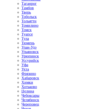
Таганрог
Тамбов
Тверь
Тобольск
Тольятти
Томилино
Томск
Туапсе
Тула
Тюмень
Улан-Удэ
Ульяновск
Урюпинск
Уссурийск
Уфа
Ухта
Фрязино
Хабаровск
Химки
Хотьково
Целина
Чебоксары
Челябинск
Череповец
Чехов