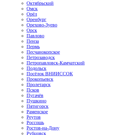
Октябрьский
Омск
Орёл
Оренбург
Орехово-Зуево
Орск
Павлово
Пенза
Пермь
Песчанокопское
Петрозаводск
Петропавловск-Камчатский
Подольск
Посёлок ВНИИССОК
Прокопьевск
Пролетарск
Псков
Пугачёв
Пушкино
Пятигорск
Раменское
Реутов
Россошь
Ростов-на-Дону
Рубцовск