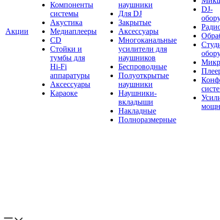
Мик
Компоненты
наушники
DJ-
системы
Для DJ
обор
Акустика
Закрытые
Ради
Акции
Медиаплееры
Аксессуары
Обраб
CD
Многоканальные
Студ
Стойки и
усилители для
обор
тумбы для
наушников
Микр
Hi-Fi
Беспроводные
Плее
аппаратуры
Полуоткрытые
Конф
Аксессуары
наушники
сист
Караоке
Наушники-
Усил
вкладыши
мощн
Накладные
Полноразмерные