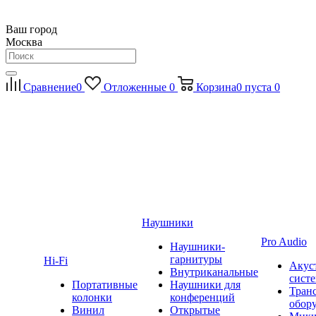
Ваш город
Москва
Сравнение
0
Отложенные
0
Корзина
0
пуста
0
Наушники
Pro Audio
Наушники-
гарнитуры
Hi-Fi
Акус
Внутриканальные
сист
Портативные
Наушники для
Тран
колонки
конференций
обор
Винил
Открытые