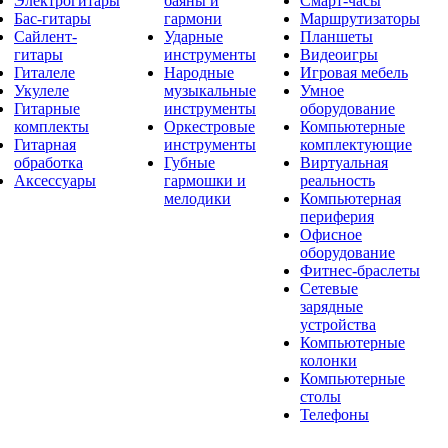
Электрогитары
баяны и
Смарт-часы
Бас-гитары
гармони
Маршрутизаторы
Сайлент-
Ударные
Планшеты
гитары
инструменты
Видеоигры
Гиталеле
Народные
Игровая мебель
Укулеле
музыкальные
Умное
Гитарные
инструменты
оборудование
комплекты
Оркестровые
Компьютерные
Гитарная
инструменты
комплектующие
обработка
Губные
Виртуальная
Аксессуары
гармошки и
реальность
мелодики
Компьютерная
периферия
Офисное
оборудование
Фитнес-браслеты
Сетевые
зарядные
устройства
Компьютерные
колонки
Компьютерные
столы
Телефоны