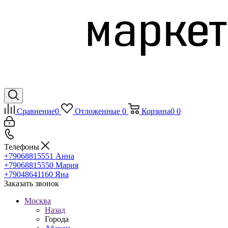
Сравнение
0
Отложенные
0
Корзина
0
0
Телефоны
+79068815551
Анна
+79068815550
Мария
+79048641160
Яна
Заказать звонок
Москва
Назад
Города