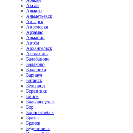
Абакан
Аксай
Алматы
Альметьевск
Ангарск
Апрелевка
Арзамас
Армавир
Артём
Архангельск
Астрахань
Балабаново
Балаково
Балашиха
Барнаул
Батайск
Белгород
Березники
Бийск
Благовещенск
Бор
Борисоглебск
Братск
Брянск
Будённовск