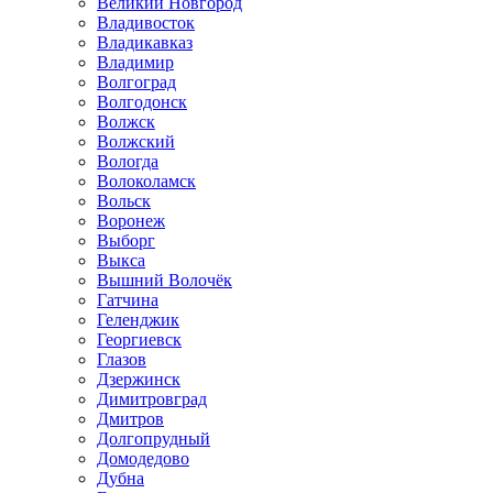
Великий Новгород
Владивосток
Владикавказ
Владимир
Волгоград
Волгодонск
Волжск
Волжский
Вологда
Волоколамск
Вольск
Воронеж
Выборг
Выкса
Вышний Волочёк
Гатчина
Геленджик
Георгиевск
Глазов
Дзержинск
Димитровград
Дмитров
Долгопрудный
Домодедово
Дубна