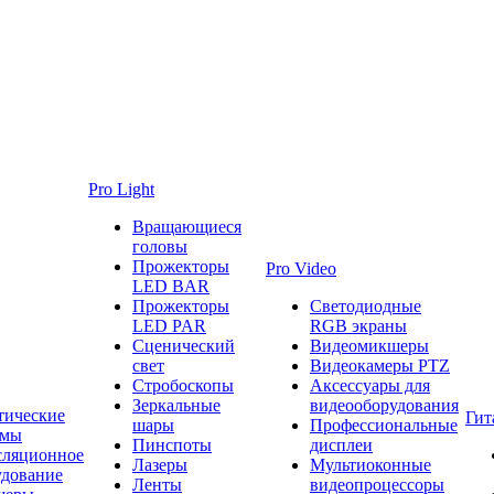
Pro Light
Вращающиеся
головы
Прожекторы
Pro Video
LED BAR
Прожекторы
Светодиодные
LED PAR
RGB экраны
Сценический
Видеомикшеры
свет
Видеокамеры PTZ
Стробоскопы
Аксессуары для
Зеркальные
видеооборудования
тические
Гит
шары
Профессиональные
емы
Пинспоты
дисплеи
сляционное
Лазеры
Мультиоконные
удование
Ленты
видеопроцессоры