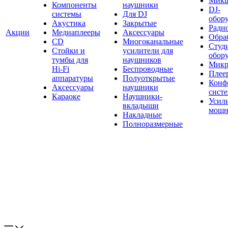
Мик
Компоненты
наушники
DJ-
системы
Для DJ
обор
Акустика
Закрытые
Ради
Акции
Медиаплееры
Аксессуары
Обраб
CD
Многоканальные
Студ
Стойки и
усилители для
обор
тумбы для
наушников
Микр
Hi-Fi
Беспроводные
Плее
аппаратуры
Полуоткрытые
Конф
Аксессуары
наушники
сист
Караоке
Наушники-
Усил
вкладыши
мощн
Накладные
Полноразмерные