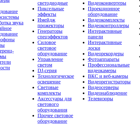
шеры
светодиодные
Видеоконвертеры
Пиксельные
Проекционное
удование
эффекты
оборудование
осистемы
Имейдж
Видеокомплекты
отка звука
прожекторы
Видеоконтроллеры
ийное
Генераторы
Интерактивные
удование
спецэффектов
панели
офоны
Силовое
Интерактивные
ры
световое
доски
еренц-
оборудование
Видеорекордеры
емы
Управление
Фотоаппараты
ители
светом
Профессиональные
ости
DJ-серия
видеокамеры
Технологическое
ВКС и веб-камеры
освещение
Видеорегистраторы
Световые
Видеосерверы
комплекты
Видеонаблюдение
Аксессуары для
Телевизоры
светового
оборудования
Прочее световое
оборудование