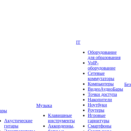
IT
Оборудование
для образования
VoIP-
оборудование
Сетевые
коммутаторы
Компьютеры
Без
ВидеоАудиоБары
Точки доступа
Накопители
Ноутбуки
Музыка
Роутеры
ары
Клавишные
Игровые
Акустические
инструменты
гарнитуры
гитары
Аккордеоны,
Смартфоны