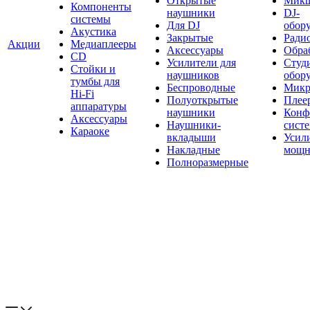
Открытые
Мик
Компоненты
наушники
DJ-
системы
Для DJ
обор
Акустика
Закрытые
Ради
Акции
Медиаплееры
Аксессуары
Обраб
CD
Усилители для
Студ
Стойки и
наушников
обор
тумбы для
Беспроводные
Микр
Hi-Fi
Полуоткрытые
Плее
аппаратуры
наушники
Конф
Аксессуары
Наушники-
сист
Караоке
вкладыши
Усил
Накладные
мощн
Полноразмерные