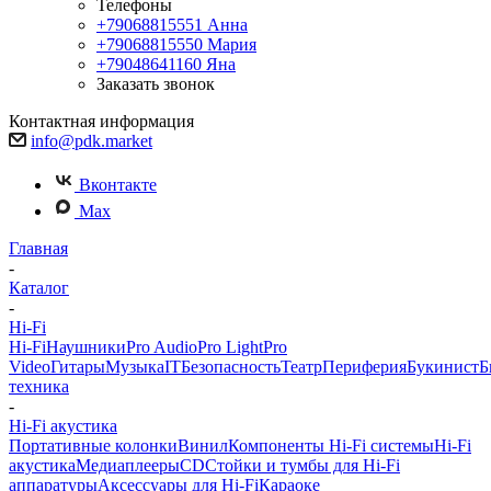
Телефоны
+79068815551
Анна
+79068815550
Мария
+79048641160
Яна
Заказать звонок
Контактная информация
info@pdk.market
Вконтакте
Max
Главная
-
Каталог
-
Hi-Fi
Hi-Fi
Наушники
Pro Audio
Pro Light
Pro
Video
Гитары
Музыка
IT
Безопасность
Театр
Периферия
Букинист
Б
техника
-
Hi-Fi акустика
Портативные колонки
Винил
Компоненты Hi-Fi системы
Hi-Fi
акустика
Медиаплееры
CD
Стойки и тумбы для Hi-Fi
аппаратуры
Аксессуары для Hi-Fi
Караоке