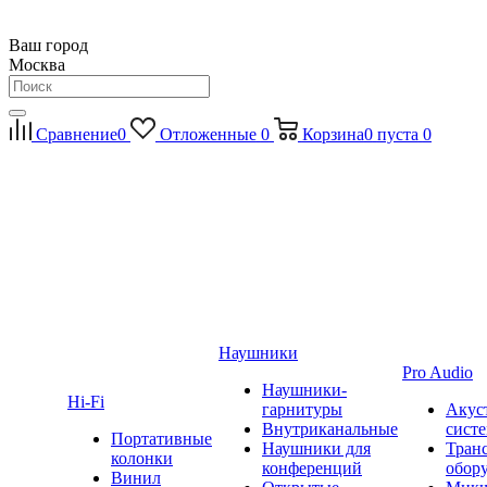
Ваш город
Москва
Сравнение
0
Отложенные
0
Корзина
0
пуста
0
Наушники
Pro Audio
Наушники-
Hi-Fi
гарнитуры
Акус
Внутриканальные
сист
Портативные
Наушники для
Тран
колонки
конференций
обор
Винил