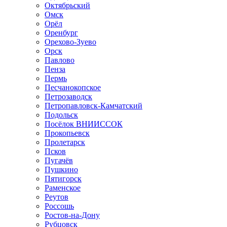
Октябрьский
Омск
Орёл
Оренбург
Орехово-Зуево
Орск
Павлово
Пенза
Пермь
Песчанокопское
Петрозаводск
Петропавловск-Камчатский
Подольск
Посёлок ВНИИССОК
Прокопьевск
Пролетарск
Псков
Пугачёв
Пушкино
Пятигорск
Раменское
Реутов
Россошь
Ростов-на-Дону
Рубцовск