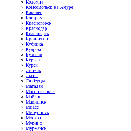
Коломна
Комсомольск-на-Амуре
Королёв
Кострома
Красногорск
Краснодар
Красноярск
Кропоткин
Кубинка
Кудрово
Кузнецк
Курган
Курск
Липецк
Льгов
Люберцы
Магадан
Магнитогорск
Майкоп
Мариинск
Миасс
Мичуринск
Москва
Мурино
Мурманск