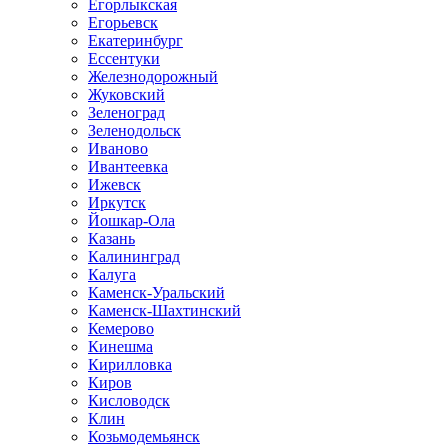
Егорлыкская
Егорьевск
Екатеринбург
Ессентуки
Железнодорожный
Жуковский
Зеленоград
Зеленодольск
Иваново
Ивантеевка
Ижевск
Иркутск
Йошкар-Ола
Казань
Калининград
Калуга
Каменск-Уральский
Каменск-Шахтинский
Кемерово
Кинешма
Кирилловка
Киров
Кисловодск
Клин
Козьмодемьянск