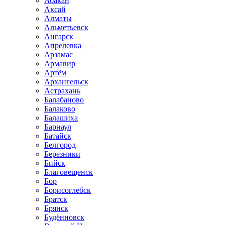
Абакан
Аксай
Алматы
Альметьевск
Ангарск
Апрелевка
Арзамас
Армавир
Артём
Архангельск
Астрахань
Балабаново
Балаково
Балашиха
Барнаул
Батайск
Белгород
Березники
Бийск
Благовещенск
Бор
Борисоглебск
Братск
Брянск
Будённовск