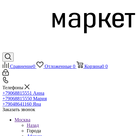
Сравнение
0
Отложенные
0
Корзина
0
0
Телефоны
+79068815551
Анна
+79068815550
Мария
+79048641160
Яна
Заказать звонок
Москва
Назад
Города