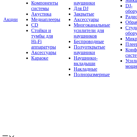
Мик
Компоненты
наушники
DJ-
системы
Для DJ
обор
Акустика
Закрытые
Ради
Акции
Медиаплееры
Аксессуары
Обраб
CD
Многоканальные
Студ
Стойки и
усилители для
обор
тумбы для
наушников
Микр
Hi-Fi
Беспроводные
Плее
аппаратуры
Полуоткрытые
Конф
Аксессуары
наушники
сист
Караоке
Наушники-
Усил
вкладыши
мощн
Накладные
Полноразмерные