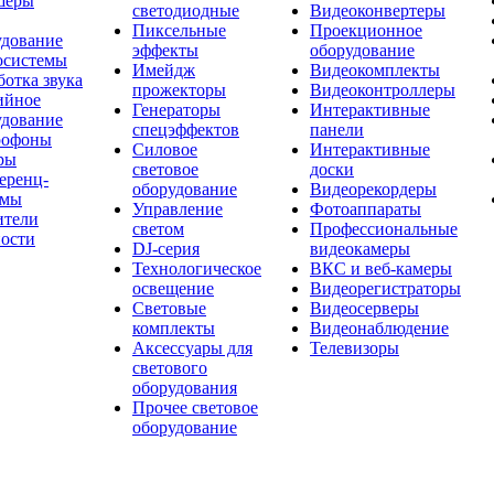
шеры
светодиодные
Видеоконвертеры
Пиксельные
Проекционное
удование
эффекты
оборудование
осистемы
Имейдж
Видеокомплекты
отка звука
прожекторы
Видеоконтроллеры
ийное
Генераторы
Интерактивные
удование
спецэффектов
панели
офоны
Силовое
Интерактивные
ры
световое
доски
еренц-
оборудование
Видеорекордеры
емы
Управление
Фотоаппараты
ители
светом
Профессиональные
ости
DJ-серия
видеокамеры
Технологическое
ВКС и веб-камеры
освещение
Видеорегистраторы
Световые
Видеосерверы
комплекты
Видеонаблюдение
Аксессуары для
Телевизоры
светового
оборудования
Прочее световое
оборудование