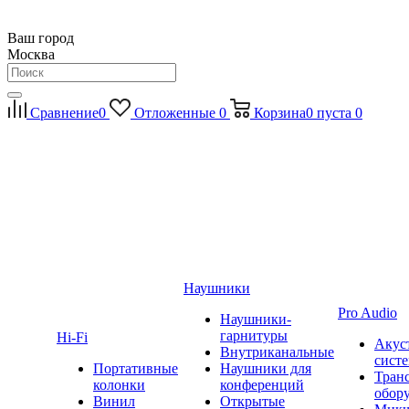
Ваш город
Москва
Сравнение
0
Отложенные
0
Корзина
0
пуста
0
Наушники
Pro Audio
Наушники-
гарнитуры
Hi-Fi
Акус
Внутриканальные
сист
Портативные
Наушники для
Тран
колонки
конференций
обор
Винил
Открытые