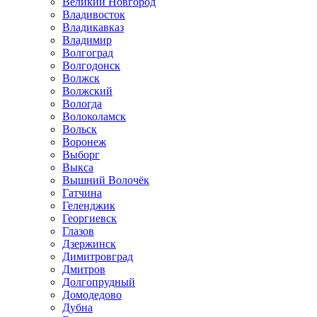
Великий Новгород
Владивосток
Владикавказ
Владимир
Волгоград
Волгодонск
Волжск
Волжский
Вологда
Волоколамск
Вольск
Воронеж
Выборг
Выкса
Вышний Волочёк
Гатчина
Геленджик
Георгиевск
Глазов
Дзержинск
Димитровград
Дмитров
Долгопрудный
Домодедово
Дубна