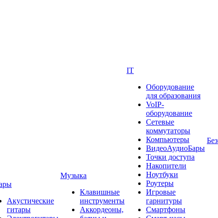
IT
Оборудование
для образования
VoIP-
оборудование
Сетевые
коммутаторы
Компьютеры
Без
ВидеоАудиоБары
Точки доступа
Накопители
Ноутбуки
Музыка
Роутеры
ары
Клавишные
Игровые
Акустические
инструменты
гарнитуры
гитары
Аккордеоны,
Смартфоны