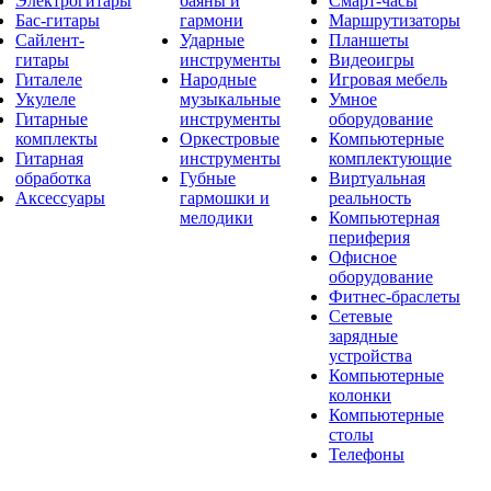
Электрогитары
баяны и
Смарт-часы
Бас-гитары
гармони
Маршрутизаторы
Сайлент-
Ударные
Планшеты
гитары
инструменты
Видеоигры
Гиталеле
Народные
Игровая мебель
Укулеле
музыкальные
Умное
Гитарные
инструменты
оборудование
комплекты
Оркестровые
Компьютерные
Гитарная
инструменты
комплектующие
обработка
Губные
Виртуальная
Аксессуары
гармошки и
реальность
мелодики
Компьютерная
периферия
Офисное
оборудование
Фитнес-браслеты
Сетевые
зарядные
устройства
Компьютерные
колонки
Компьютерные
столы
Телефоны