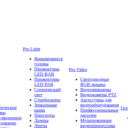
Pro Light
Вращающиеся
головы
Прожекторы
Pro Video
LED BAR
Прожекторы
Светодиодные
LED PAR
RGB экраны
Сценический
Видеомикшеры
свет
Видеокамеры PTZ
Стробоскопы
Аксессуары для
Зеркальные
видеооборудования
тические
Гит
шары
Профессиональные
емы
Пинспоты
дисплеи
сляционное
Лазеры
Мультиоконные
удование
Ленты
видеопроцессоры