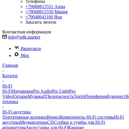
Телефоны
+79068815551
Анна
+79068815550
Мария
+79048641160
Яна
Заказать звонок
Контактная информация
info@pdk.market
Вконтакте
Max
Главная
-
Каталог
-
Hi-Fi
Hi-Fi
Наушники
Pro Audio
Pro Light
Pro
Video
Гитары
Музыка
IT
Безопасность
Театр
Периферия
Букинист
Б
техника
-
Hi-Fi акустика
Портативные колонки
Винил
Компоненты Hi-Fi системы
Hi-Fi
акустика
Медиаплееры
CD
Стойки и тумбы для Hi-Fi
аппаратуры
Аксессуары для Hi-Fi
Караоке