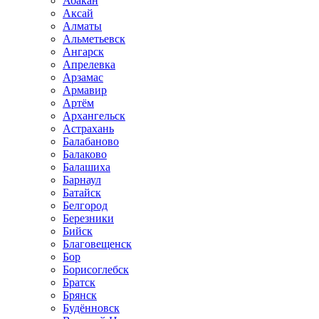
Абакан
Аксай
Алматы
Альметьевск
Ангарск
Апрелевка
Арзамас
Армавир
Артём
Архангельск
Астрахань
Балабаново
Балаково
Балашиха
Барнаул
Батайск
Белгород
Березники
Бийск
Благовещенск
Бор
Борисоглебск
Братск
Брянск
Будённовск