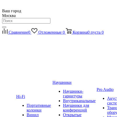
Ваш город
Москва
Сравнение
0
Отложенные
0
Корзина
0
пуста
0
Наушники
Pro Audio
Наушники-
гарнитуры
Hi-Fi
Акус
Внутриканальные
сист
Портативные
Наушники для
Тран
колонки
конференций
обор
Винил
Открытые