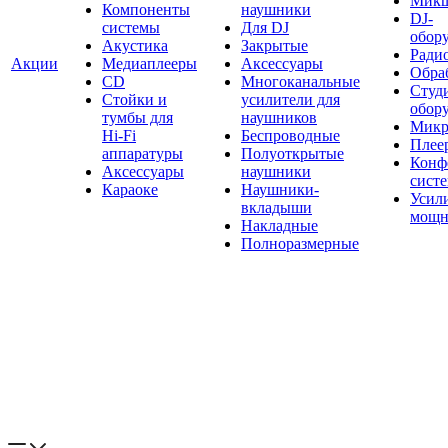
Мик
Компоненты
наушники
DJ-
системы
Для DJ
обор
Акустика
Закрытые
Ради
Акции
Медиаплееры
Аксессуары
Обраб
CD
Многоканальные
Студ
Стойки и
усилители для
обор
тумбы для
наушников
Микр
Hi-Fi
Беспроводные
Плее
аппаратуры
Полуоткрытые
Конф
Аксессуары
наушники
сист
Караоке
Наушники-
Усил
вкладыши
мощн
Накладные
Полноразмерные