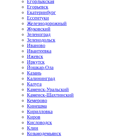
Егорлыкская
Егорьевск
Екатеринбург
Ессентуки
Железнодорожный
Жуковский
Зеленоград
Зеленодольск
Иваново
Ивантеевка
Ижевск
Иркутск
Йошкар-Ола
Казань
Калининград
Калуга
Каменск-Уральский
Каменск-Шахтинский
Кемерово
Кинешма
Кирилловка
Киров
Кисловодск
Клин
Козьмодемьянск