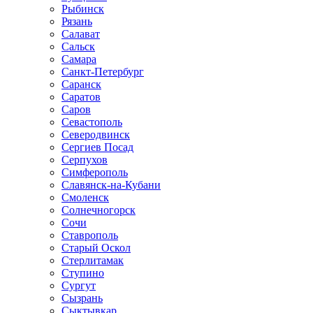
Рыбинск
Рязань
Салават
Сальск
Самара
Санкт-Петербург
Саранск
Саратов
Саров
Севастополь
Северодвинск
Сергиев Посад
Серпухов
Симферополь
Славянск-на-Кубани
Смоленск
Солнечногорск
Сочи
Ставрополь
Старый Оскол
Стерлитамак
Ступино
Сургут
Сызрань
Сыктывкар