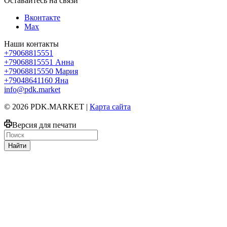
Оставайтесь на связи
Вконтакте
Max
Наши контакты
+79068815551
+79068815551
Анна
+79068815550
Мария
+79048641160
Яна
info@pdk.market
© 2026 PDK.MARKET |
Карта сайта
Версия для печати
Найти