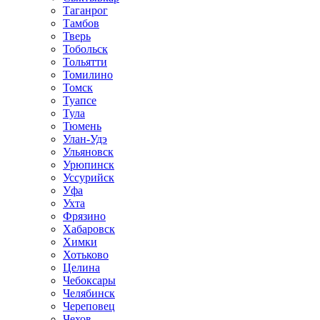
Таганрог
Тамбов
Тверь
Тобольск
Тольятти
Томилино
Томск
Туапсе
Тула
Тюмень
Улан-Удэ
Ульяновск
Урюпинск
Уссурийск
Уфа
Ухта
Фрязино
Хабаровск
Химки
Хотьково
Целина
Чебоксары
Челябинск
Череповец
Чехов