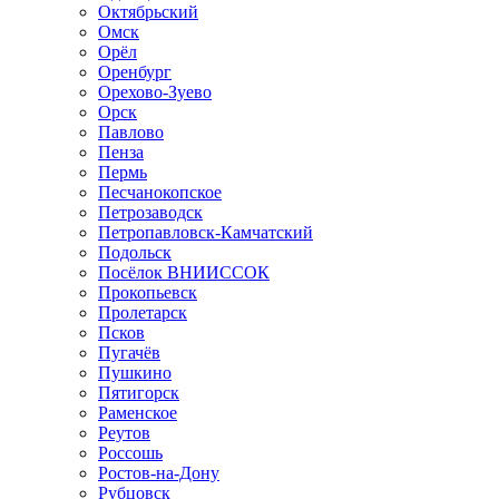
Октябрьский
Омск
Орёл
Оренбург
Орехово-Зуево
Орск
Павлово
Пенза
Пермь
Песчанокопское
Петрозаводск
Петропавловск-Камчатский
Подольск
Посёлок ВНИИССОК
Прокопьевск
Пролетарск
Псков
Пугачёв
Пушкино
Пятигорск
Раменское
Реутов
Россошь
Ростов-на-Дону
Рубцовск