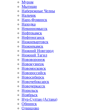
Муром
Мытищи
Набережные Челны
Нальчик
Наро-Фоминск
Находка
Невинномысск
Нефтекамск
Нефтеюганск
Нижневартовск
Нижнекамск
Нижний Новгород
Нижний Тагил
Нововоронеж
Новокузнецк
Новомосковск
Новороссийск
Новосибирск
Новочебоксарск
Новочеркасск
Норильск
Ноябрьск
Нур-Султан (Астана)
Обнинск
Одинцово