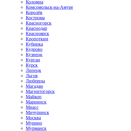
Коломна
Комсомольск-на-Амуре
Королёв
Кострома
Красногорск
Краснодар
Красноярск
Кропоткин
Кубинка
Кудрово
Кузнецк
Курган
Курск
Липецк
Льгов
Люберцы
Магадан
Магнитогорск
Майкоп
Мариинск
Миасс
Мичуринск
Москва
Мурино
Мурманск