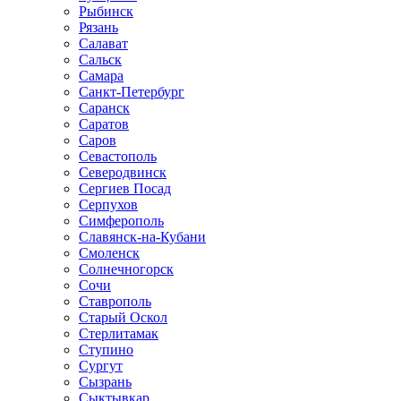
Рыбинск
Рязань
Салават
Сальск
Самара
Санкт-Петербург
Саранск
Саратов
Саров
Севастополь
Северодвинск
Сергиев Посад
Серпухов
Симферополь
Славянск-на-Кубани
Смоленск
Солнечногорск
Сочи
Ставрополь
Старый Оскол
Стерлитамак
Ступино
Сургут
Сызрань
Сыктывкар