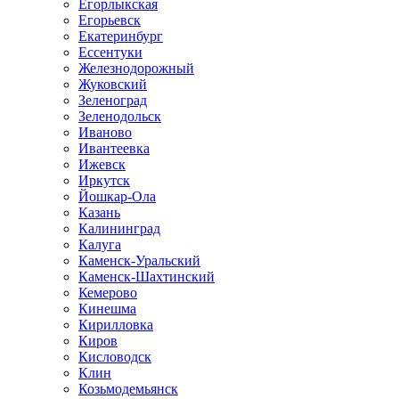
Егорлыкская
Егорьевск
Екатеринбург
Ессентуки
Железнодорожный
Жуковский
Зеленоград
Зеленодольск
Иваново
Ивантеевка
Ижевск
Иркутск
Йошкар-Ола
Казань
Калининград
Калуга
Каменск-Уральский
Каменск-Шахтинский
Кемерово
Кинешма
Кирилловка
Киров
Кисловодск
Клин
Козьмодемьянск