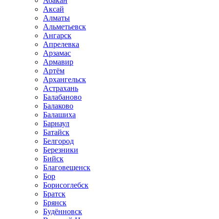
Абакан
Аксай
Алматы
Альметьевск
Ангарск
Апрелевка
Арзамас
Армавир
Артём
Архангельск
Астрахань
Балабаново
Балаково
Балашиха
Барнаул
Батайск
Белгород
Березники
Бийск
Благовещенск
Бор
Борисоглебск
Братск
Брянск
Будённовск