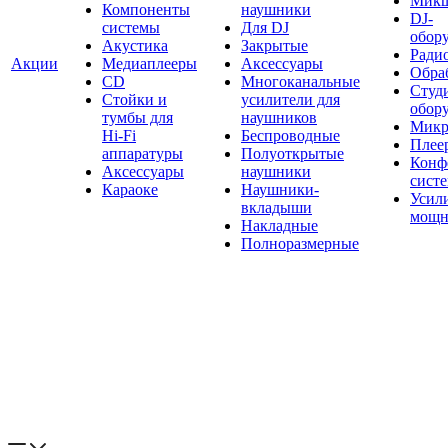
Мик
Компоненты
наушники
DJ-
системы
Для DJ
обор
Акустика
Закрытые
Ради
Акции
Медиаплееры
Аксессуары
Обраб
CD
Многоканальные
Студ
Стойки и
усилители для
обор
тумбы для
наушников
Микр
Hi-Fi
Беспроводные
Плее
аппаратуры
Полуоткрытые
Конф
Аксессуары
наушники
сист
Караоке
Наушники-
Усил
вкладыши
мощн
Накладные
Полноразмерные