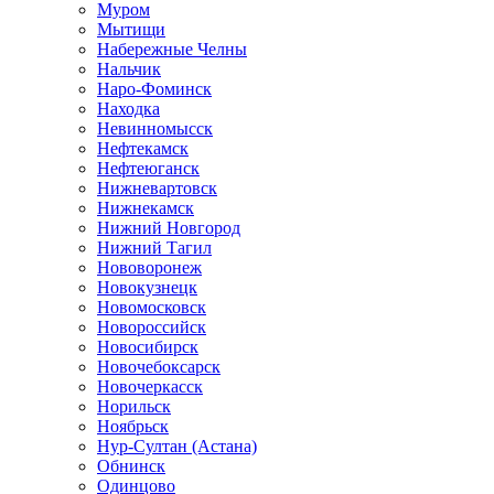
Муром
Мытищи
Набережные Челны
Нальчик
Наро-Фоминск
Находка
Невинномысск
Нефтекамск
Нефтеюганск
Нижневартовск
Нижнекамск
Нижний Новгород
Нижний Тагил
Нововоронеж
Новокузнецк
Новомосковск
Новороссийск
Новосибирск
Новочебоксарск
Новочеркасск
Норильск
Ноябрьск
Нур-Султан (Астана)
Обнинск
Одинцово