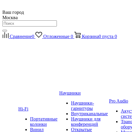
Ваш город
Москва
Сравнение
0
Отложенные
0
Корзина
0
пуста
0
Наушники
Pro Audio
Наушники-
гарнитуры
Hi-Fi
Акус
Внутриканальные
сист
Портативные
Наушники для
Тран
колонки
конференций
обор
Винил
Открытые