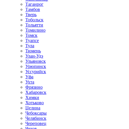
Таганрог
Тамбов
Тверь
Тобольск
Тольятти
Томилино
Томск
Туапсе
Тула
Тюмень
Улан-Удэ
Ульяновск
Урюпинск
Уссурийск
Уфа
Ухта
Фрязино
Хабаровск
Химки
Хотьково
Целина
Чебоксары
Челябинск
Череповец
Чехов