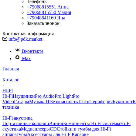
Телефоны
+79068815551
Анна
+79068815550
Мария
+79048641160
Яна
Заказать звонок
Контактная информация
info@pdk.market
Вконтакте
Max
Главная
-
Каталог
-
Hi-Fi
Hi-Fi
Наушники
Pro Audio
Pro Light
Pro
Video
Гитары
Музыка
IT
Безопасность
Театр
Периферия
Букинист
Б
техника
-
Hi-Fi акустика
Портативные колонки
Винил
Компоненты Hi-Fi системы
Hi-Fi
акустика
Медиаплееры
CD
Стойки и тумбы для Hi-Fi
аппаратуры
Аксессуары для Hi-Fi
Караоке