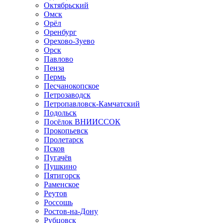
Октябрьский
Омск
Орёл
Оренбург
Орехово-Зуево
Орск
Павлово
Пенза
Пермь
Песчанокопское
Петрозаводск
Петропавловск-Камчатский
Подольск
Посёлок ВНИИССОК
Прокопьевск
Пролетарск
Псков
Пугачёв
Пушкино
Пятигорск
Раменское
Реутов
Россошь
Ростов-на-Дону
Рубцовск