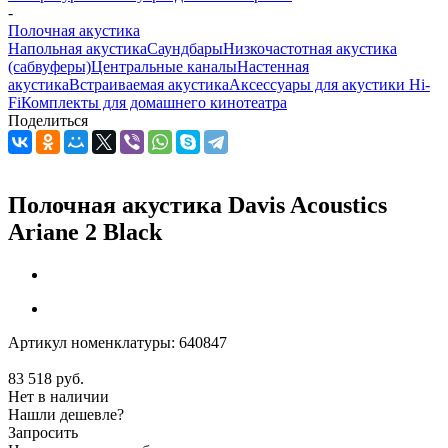
-
Полочная акустика
Напольная акустика
Саундбары
Низкочастотная акустика
(сабвуферы)
Центральные каналы
Настенная
акустика
Встраиваемая акустика
Аксессуары для акустики Hi-
Fi
Комплекты для домашнего кинотеатра
Поделиться
Полочная акустика Davis Acoustics
Ariane 2 Black
Артикул номенклатуры:
640847
83 518
руб.
Нет в наличии
Нашли дешевле?
Запросить