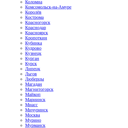
Коломна
Комсомольск-на-Амуре
Королёв
Кострома
Красногорск
Краснодар
Красноярск
Кропоткин
Кубинка
Кудрово
Кузнецк
Курган
Курск
Липецк
Льгов
Люберцы
Магадан
Магнитогорск
Майкоп
Мариинск
Миасс
Мичуринск
Москва
Мурино
Мурманск