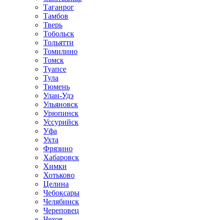
Таганрог
Тамбов
Тверь
Тобольск
Тольятти
Томилино
Томск
Туапсе
Тула
Тюмень
Улан-Удэ
Ульяновск
Урюпинск
Уссурийск
Уфа
Ухта
Фрязино
Хабаровск
Химки
Хотьково
Целина
Чебоксары
Челябинск
Череповец
Чехов