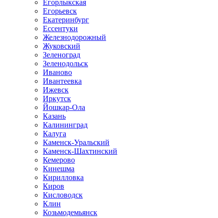
Егорлыкская
Егорьевск
Екатеринбург
Ессентуки
Железнодорожный
Жуковский
Зеленоград
Зеленодольск
Иваново
Ивантеевка
Ижевск
Иркутск
Йошкар-Ола
Казань
Калининград
Калуга
Каменск-Уральский
Каменск-Шахтинский
Кемерово
Кинешма
Кирилловка
Киров
Кисловодск
Клин
Козьмодемьянск