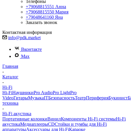
Телефоны
+79068815551
Анна
+79068815550
Мария
+79048641160
Яна
Заказать звонок
Контактная информация
info@pdk.market
Вконтакте
Max
Главная
-
Каталог
-
Hi-Fi
Hi-Fi
Наушники
Pro Audio
Pro Light
Pro
Video
Гитары
Музыка
IT
Безопасность
Театр
Периферия
Букинист
Б
техника
-
Hi-Fi акустика
Портативные колонки
Винил
Компоненты Hi-Fi системы
Hi-Fi
акустика
Медиаплееры
CD
Стойки и тумбы для Hi-Fi
аппаратуры
Аксессуары для Hi-Fi
Караоке