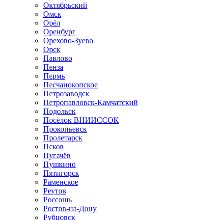
Октябрьский
Омск
Орёл
Оренбург
Орехово-Зуево
Орск
Павлово
Пенза
Пермь
Песчанокопское
Петрозаводск
Петропавловск-Камчатский
Подольск
Посёлок ВНИИССОК
Прокопьевск
Пролетарск
Псков
Пугачёв
Пушкино
Пятигорск
Раменское
Реутов
Россошь
Ростов-на-Дону
Рубцовск