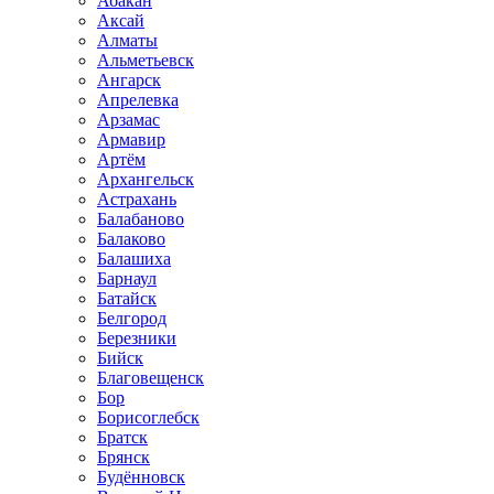
Абакан
Аксай
Алматы
Альметьевск
Ангарск
Апрелевка
Арзамас
Армавир
Артём
Архангельск
Астрахань
Балабаново
Балаково
Балашиха
Барнаул
Батайск
Белгород
Березники
Бийск
Благовещенск
Бор
Борисоглебск
Братск
Брянск
Будённовск