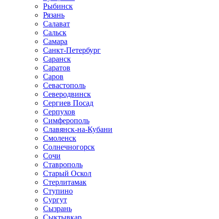
Рыбинск
Рязань
Салават
Сальск
Самара
Санкт-Петербург
Саранск
Саратов
Саров
Севастополь
Северодвинск
Сергиев Посад
Серпухов
Симферополь
Славянск-на-Кубани
Смоленск
Солнечногорск
Сочи
Ставрополь
Старый Оскол
Стерлитамак
Ступино
Сургут
Сызрань
Сыктывкар