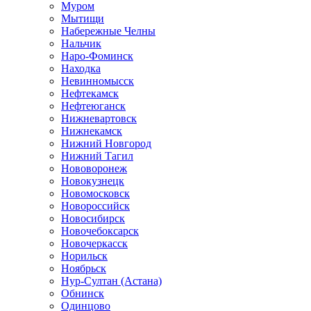
Муром
Мытищи
Набережные Челны
Нальчик
Наро-Фоминск
Находка
Невинномысск
Нефтекамск
Нефтеюганск
Нижневартовск
Нижнекамск
Нижний Новгород
Нижний Тагил
Нововоронеж
Новокузнецк
Новомосковск
Новороссийск
Новосибирск
Новочебоксарск
Новочеркасск
Норильск
Ноябрьск
Нур-Султан (Астана)
Обнинск
Одинцово