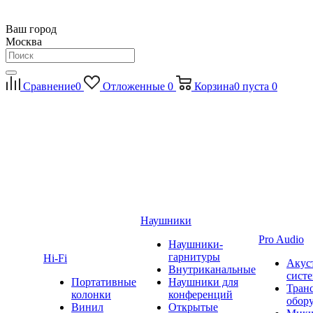
Ваш город
Москва
Сравнение
0
Отложенные
0
Корзина
0
пуста
0
Наушники
Pro Audio
Наушники-
гарнитуры
Hi-Fi
Акус
Внутриканальные
сист
Портативные
Наушники для
Тран
колонки
конференций
обор
Винил
Открытые