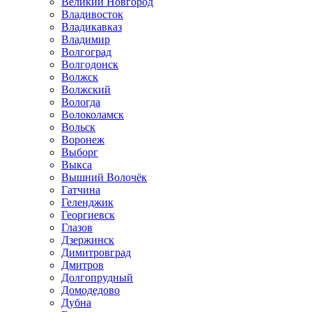
Великий Новгород
Владивосток
Владикавказ
Владимир
Волгоград
Волгодонск
Волжск
Волжский
Вологда
Волоколамск
Вольск
Воронеж
Выборг
Выкса
Вышний Волочёк
Гатчина
Геленджик
Георгиевск
Глазов
Дзержинск
Димитровград
Дмитров
Долгопрудный
Домодедово
Дубна