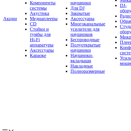
Мик
Компоненты
наушники
DJ-
системы
Для DJ
обор
Акустика
Закрытые
Ради
Акции
Медиаплееры
Аксессуары
Обраб
CD
Многоканальные
Студ
Стойки и
усилители для
обор
тумбы для
наушников
Микр
Hi-Fi
Беспроводные
Плее
аппаратуры
Полуоткрытые
Конф
Аксессуары
наушники
сист
Караоке
Наушники-
Усил
вкладыши
мощн
Накладные
Полноразмерные