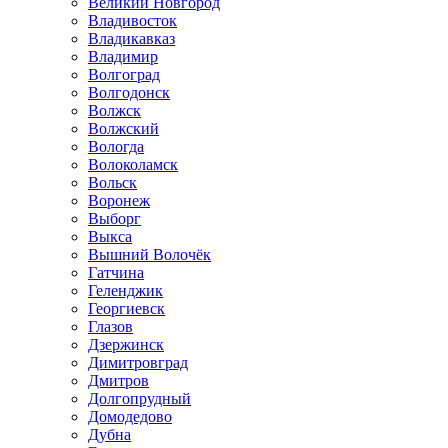
Великий Новгород
Владивосток
Владикавказ
Владимир
Волгоград
Волгодонск
Волжск
Волжский
Вологда
Волоколамск
Вольск
Воронеж
Выборг
Выкса
Вышний Волочёк
Гатчина
Геленджик
Георгиевск
Глазов
Дзержинск
Димитровград
Дмитров
Долгопрудный
Домодедово
Дубна