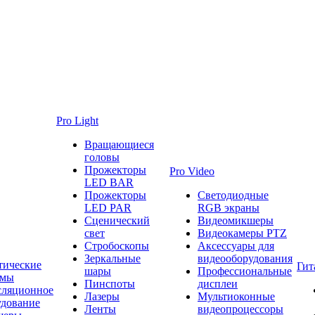
Pro Light
Вращающиеся
головы
Прожекторы
Pro Video
LED BAR
Прожекторы
Светодиодные
LED PAR
RGB экраны
Сценический
Видеомикшеры
свет
Видеокамеры PTZ
Стробоскопы
Аксессуары для
Зеркальные
видеооборудования
тические
Гит
шары
Профессиональные
емы
Пинспоты
дисплеи
сляционное
Лазеры
Мультиоконные
удование
Ленты
видеопроцессоры