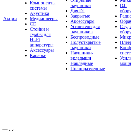
Открытые
Мик
Компоненты
наушники
DJ-
системы
Для DJ
обор
Акустика
Закрытые
Ради
Акции
Медиаплееры
Аксессуары
Обраб
CD
Усилители для
Студ
Стойки и
наушников
обор
тумбы для
Беспроводные
Микр
Hi-Fi
Полуоткрытые
Плее
аппаратуры
наушники
Конф
Аксессуары
Наушники-
сист
Караоке
вкладыши
Усил
Накладные
мощн
Полноразмерные