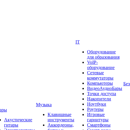
IT
Оборудование
для образования
VoIP-
оборудование
Сетевые
коммутаторы
Компьютеры
Без
ВидеоАудиоБары
Точки доступа
Накопители
Ноутбуки
Музыка
Роутеры
ары
Клавишные
Игровые
Акустические
инструменты
гарнитуры
гитары
Аккордеоны,
Смартфоны