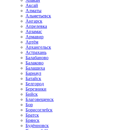
Абакан
Аксай
Алматы
Альметьевск
Ангарск
Апрелевка
Арзамас
Армавир
Артём
Архангельск
Астрахань
Балабаново
Балаково
Балашиха
Барнаул
Батайск
Белгород
Березники
Бийск
Благовещенск
Бор
Борисоглебск
Братск
Брянск
Будённовск