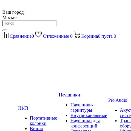
Ваш город
Москва
Сравнение
0
Отложенные
0
Корзина
0
пуста
0
Наушники
Pro Audio
Наушники-
Hi-Fi
гарнитуры
Акус
Внутриканальные
сист
Портативные
Наушники для
Тран
колонки
конференций
обор
Винил