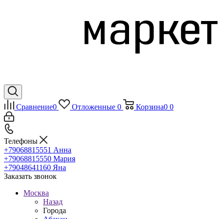
Сравнение
0
Отложенные
0
Корзина
0
0
Телефоны
+79068815551
Анна
+79068815550
Мария
+79048641160
Яна
Заказать звонок
Москва
Назад
Города