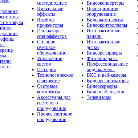
шеры
светодиодные
Видеоконвертеры
Пиксельные
Проекционное
удование
эффекты
оборудование
осистемы
Имейдж
Видеокомплекты
отка звука
прожекторы
Видеоконтроллеры
ийное
Генераторы
Интерактивные
удование
спецэффектов
панели
офоны
Силовое
Интерактивные
ры
световое
доски
еренц-
оборудование
Видеорекордеры
емы
Управление
Фотоаппараты
ители
светом
Профессиональные
ости
DJ-серия
видеокамеры
Технологическое
ВКС и веб-камеры
освещение
Видеорегистраторы
Световые
Видеосерверы
комплекты
Видеонаблюдение
Аксессуары для
Телевизоры
светового
оборудования
Прочее световое
оборудование