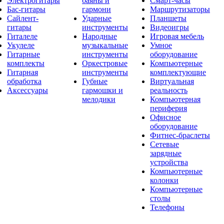
Электрогитары
баяны и
Смарт-часы
Бас-гитары
гармони
Маршрутизаторы
Сайлент-
Ударные
Планшеты
гитары
инструменты
Видеоигры
Гиталеле
Народные
Игровая мебель
Укулеле
музыкальные
Умное
Гитарные
инструменты
оборудование
комплекты
Оркестровые
Компьютерные
Гитарная
инструменты
комплектующие
обработка
Губные
Виртуальная
Аксессуары
гармошки и
реальность
мелодики
Компьютерная
периферия
Офисное
оборудование
Фитнес-браслеты
Сетевые
зарядные
устройства
Компьютерные
колонки
Компьютерные
столы
Телефоны