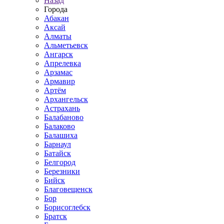
Назад
Города
Абакан
Аксай
Алматы
Альметьевск
Ангарск
Апрелевка
Арзамас
Армавир
Артём
Архангельск
Астрахань
Балабаново
Балаково
Балашиха
Барнаул
Батайск
Белгород
Березники
Бийск
Благовещенск
Бор
Борисоглебск
Братск