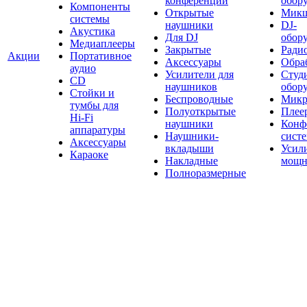
конференций
обор
Компоненты
Открытые
Мик
системы
наушники
DJ-
Акустика
Для DJ
обор
Медиаплееры
Закрытые
Ради
Акции
Портативное
Аксессуары
Обраб
аудио
Усилители для
Студ
CD
наушников
обор
Стойки и
Беспроводные
Микр
тумбы для
Полуоткрытые
Плее
Hi-Fi
наушники
Конф
аппаратуры
Наушники-
сист
Аксессуары
вкладыши
Усил
Караоке
Накладные
мощн
Полноразмерные