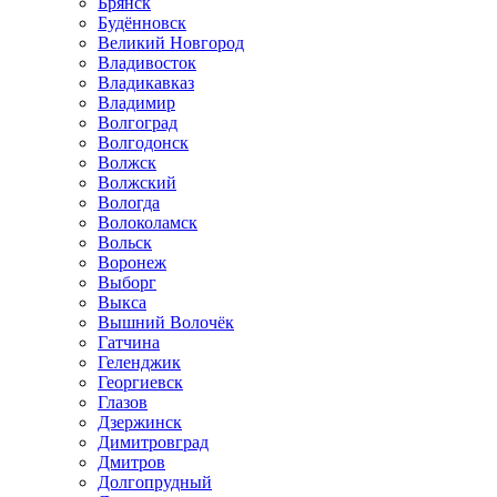
Брянск
Будённовск
Великий Новгород
Владивосток
Владикавказ
Владимир
Волгоград
Волгодонск
Волжск
Волжский
Вологда
Волоколамск
Вольск
Воронеж
Выборг
Выкса
Вышний Волочёк
Гатчина
Геленджик
Георгиевск
Глазов
Дзержинск
Димитровград
Дмитров
Долгопрудный