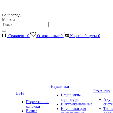
Ваш город
Москва
Сравнение
0
Отложенные
0
Корзина
0
пуста
0
Наушники
Pro Audio
Hi-Fi
Наушники-
гарнитуры
Акус
Портативные
Внутриканальные
сист
колонки
Наушники для
Тран
Винил