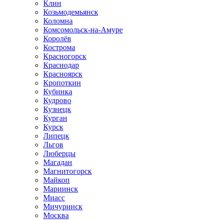
Клин
Козьмодемьянск
Коломна
Комсомольск-на-Амуре
Королёв
Кострома
Красногорск
Краснодар
Красноярск
Кропоткин
Кубинка
Кудрово
Кузнецк
Курган
Курск
Липецк
Льгов
Люберцы
Магадан
Магнитогорск
Майкоп
Мариинск
Миасс
Мичуринск
Москва