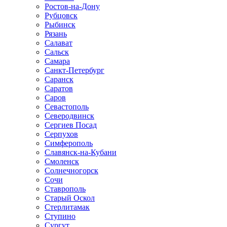
Ростов-на-Дону
Рубцовск
Рыбинск
Рязань
Салават
Сальск
Самара
Санкт-Петербург
Саранск
Саратов
Саров
Севастополь
Северодвинск
Сергиев Посад
Серпухов
Симферополь
Славянск-на-Кубани
Смоленск
Солнечногорск
Сочи
Ставрополь
Старый Оскол
Стерлитамак
Ступино
Сургут