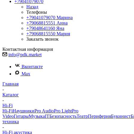
+79041079070
Назад
Телефоны
+79041079070
Марина
+79068815551
Анна
+79048641160
Яна
+79068815550
Мария
Заказать звонок
Контактная информация
info@pdk.market
Вконтакте
Max
Главная
-
Каталог
-
Hi-Fi
Hi-Fi
Наушники
Pro Audio
Pro Light
Pro
Video
Гитары
Музыка
IT
Безопасность
Театр
Периферия
Букинист
Б
техника
-
Hi-Fi акустика