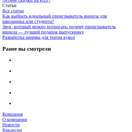
Летние скидки на KEF!
Статьи
Все статьи
Как выбрать идеальный проигрыватель винила для
школьника или студента?
Звук, который можно потрогать: почему проигрыватель
винила — лучший подарок выпускнику
Разработка ширмы для театра кукол
Ранее вы смотрели
Компания
О компании
Новости
Вакансии