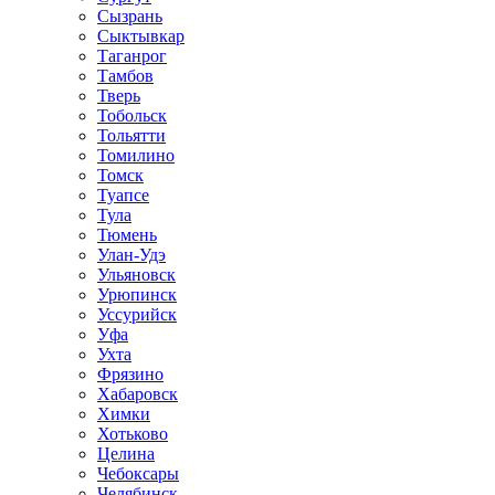
Сызрань
Сыктывкар
Таганрог
Тамбов
Тверь
Тобольск
Тольятти
Томилино
Томск
Туапсе
Тула
Тюмень
Улан-Удэ
Ульяновск
Урюпинск
Уссурийск
Уфа
Ухта
Фрязино
Хабаровск
Химки
Хотьково
Целина
Чебоксары
Челябинск