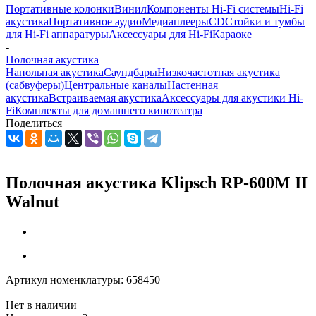
Портативные колонки
Винил
Компоненты Hi-Fi системы
Hi-Fi
акустика
Портативное аудио
Медиаплееры
CD
Стойки и тумбы
для Hi-Fi аппаратуры
Аксессуары для Hi-Fi
Караоке
-
Полочная акустика
Напольная акустика
Саундбары
Низкочастотная акустика
(сабвуферы)
Центральные каналы
Настенная
акустика
Встраиваемая акустика
Аксессуары для акустики Hi-
Fi
Комплекты для домашнего кинотеатра
Поделиться
Полочная акустика Klipsch RP-600M II
Walnut
Артикул номенклатуры:
658450
Нет в наличии