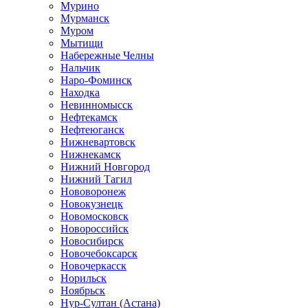
Мурино
Мурманск
Муром
Мытищи
Набережные Челны
Нальчик
Наро-Фоминск
Находка
Невинномысск
Нефтекамск
Нефтеюганск
Нижневартовск
Нижнекамск
Нижний Новгород
Нижний Тагил
Нововоронеж
Новокузнецк
Новомосковск
Новороссийск
Новосибирск
Новочебоксарск
Новочеркасск
Норильск
Ноябрьск
Нур-Султан (Астана)