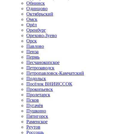
Обнинск
Одинцово
Октябрьский
Омск
Орёл
Оренбург
Орехово-Зуево
Орск
Павлово
Пенза
Пермь
Песчанокопское
Петрозаводск
Петропавловск-Камчатский
Подольск
Посёлок ВНИИССОК
Прокопьевск
Пролетарск
Псков
Пугачёв
Пушкино
Пятигорск
Раменское
Реутов
Россошь