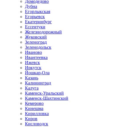
Домодедово
Дубна
Егорлыкская
Егорьевск
Екатеринбург
Ессентуки
Железнодорожный
Жуковский
Зеленоград
Зеленодольск
Иваново
Ивантеевка
Ижевск
Иркутск
Йошкар-Ола
Казань
Калининград
Калуга
Каменск-Уральский
Каменск-Шахтинский
Кемерово
Кинешма
Кирилловка
Киров
Кисловодск