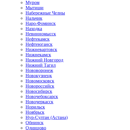
Муром
Мытищи
Набережные Челны
Нальчик
Наро-Фоминск
Находка
Невинномысск
Нефтекамск
Нефтеюганск
Нижневартовск
Нижнекамск
Нижний Новгород
Нижний Тагил
Нововоронеж
Новокузнецк
Новомосковск
Новороссийск
Новосибирск
Новочебоксарск
Новочеркасск
Норильск
Ноябрьск
Нур-Султан (Астана)
Обнинск
Одинцово