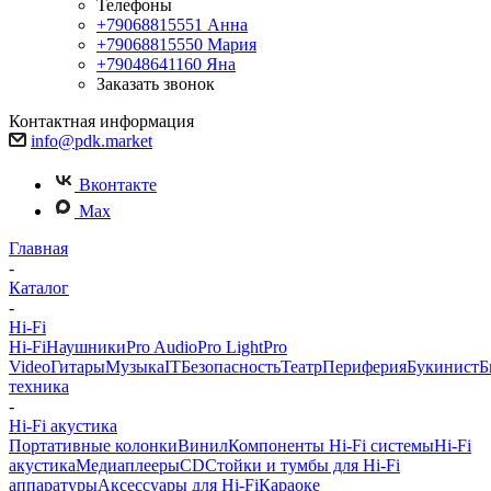
Телефоны
+79068815551
Анна
+79068815550
Мария
+79048641160
Яна
Заказать звонок
Контактная информация
info@pdk.market
Вконтакте
Max
Главная
-
Каталог
-
Hi-Fi
Hi-Fi
Наушники
Pro Audio
Pro Light
Pro
Video
Гитары
Музыка
IT
Безопасность
Театр
Периферия
Букинист
Б
техника
-
Hi-Fi акустика
Портативные колонки
Винил
Компоненты Hi-Fi системы
Hi-Fi
акустика
Медиаплееры
CD
Стойки и тумбы для Hi-Fi
аппаратуры
Аксессуары для Hi-Fi
Караоке