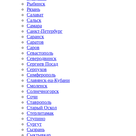
Рыбинск
Рязань
Салават
Сальск
Самара
Санкт-Петербург
Саранск
Саратов
Саров
Севастополь
Северодвинск
Сергиев Посад
Серпухов
Симферополь
Славянск-на-Кубани
Смоленск
Солнечногорск
Сочи
Ставрополь
Старый Оскол
Стерлитамак
Ступино
Сургут
Сызрань
Сыктывкар