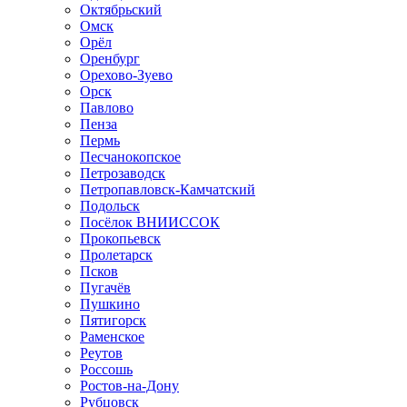
Октябрьский
Омск
Орёл
Оренбург
Орехово-Зуево
Орск
Павлово
Пенза
Пермь
Песчанокопское
Петрозаводск
Петропавловск-Камчатский
Подольск
Посёлок ВНИИССОК
Прокопьевск
Пролетарск
Псков
Пугачёв
Пушкино
Пятигорск
Раменское
Реутов
Россошь
Ростов-на-Дону
Рубцовск