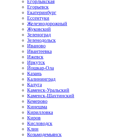
Егорлыкская
Егорьевск
Екатеринбург
Ессентуки
Железнодорожный
Жуковский
Зеленоград
Зеленодольск
Иваново
Ивантеевка
Ижевск
Иркутск
Йошкар-Ола
Казань
Калининград
Калуга
Каменск-Уральский
Каменск-Шахтинский
Кемерово
Кинешма
Кирилловка
Киров
Кисловодск
Клин
Козьмодемьянск