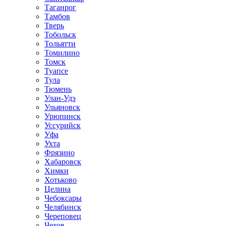
Таганрог
Тамбов
Тверь
Тобольск
Тольятти
Томилино
Томск
Туапсе
Тула
Тюмень
Улан-Удэ
Ульяновск
Урюпинск
Уссурийск
Уфа
Ухта
Фрязино
Хабаровск
Химки
Хотьково
Целина
Чебоксары
Челябинск
Череповец
Чехов