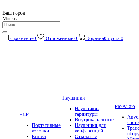
Ваш город
Москва
Сравнение
0
Отложенные
0
Корзина
0
пуста
0
Наушники
Pro Audio
Наушники-
гарнитуры
Hi-Fi
Акус
Внутриканальные
сист
Портативные
Наушники для
Тран
колонки
конференций
обор
Винил
Открытые