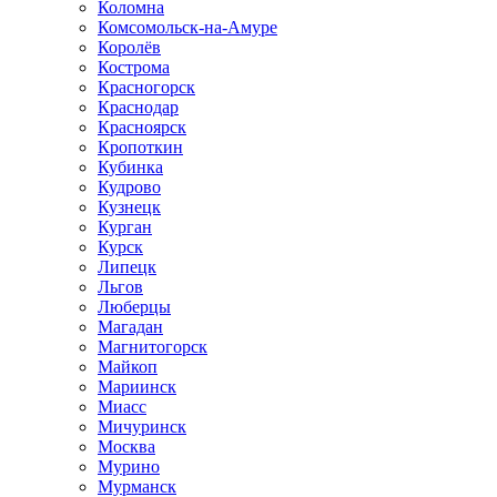
Коломна
Комсомольск-на-Амуре
Королёв
Кострома
Красногорск
Краснодар
Красноярск
Кропоткин
Кубинка
Кудрово
Кузнецк
Курган
Курск
Липецк
Льгов
Люберцы
Магадан
Магнитогорск
Майкоп
Мариинск
Миасс
Мичуринск
Москва
Мурино
Мурманск