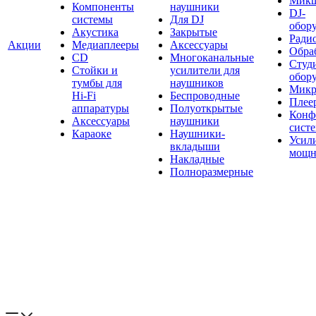
Мик
Компоненты
наушники
DJ-
системы
Для DJ
обор
Акустика
Закрытые
Ради
Акции
Медиаплееры
Аксессуары
Обраб
CD
Многоканальные
Студ
Стойки и
усилители для
обор
тумбы для
наушников
Микр
Hi-Fi
Беспроводные
Плее
аппаратуры
Полуоткрытые
Конф
Аксессуары
наушники
сист
Караоке
Наушники-
Усил
вкладыши
мощн
Накладные
Полноразмерные