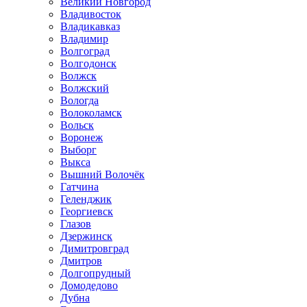
Великий Новгород
Владивосток
Владикавказ
Владимир
Волгоград
Волгодонск
Волжск
Волжский
Вологда
Волоколамск
Вольск
Воронеж
Выборг
Выкса
Вышний Волочёк
Гатчина
Геленджик
Георгиевск
Глазов
Дзержинск
Димитровград
Дмитров
Долгопрудный
Домодедово
Дубна