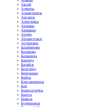
Абакан
Аксай
Алматы
Альметьевск
Ангарск
Апрелевка
Арзамас
Армавир
Артём
Архангельск
Астрахань
Балабаново
Балаково
Балашиха
Барнаул
Батайск
Белгород
Березники
Бийск
Благовещенск
Бор
Борисоглебск
Братск
Брянск
Будённовск