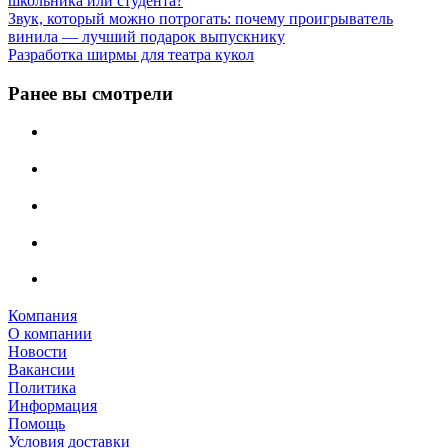
школьника или студента?
Звук, который можно потрогать: почему проигрыватель
винила — лучший подарок выпускнику
Разработка ширмы для театра кукол
Ранее вы смотрели
Компания
О компании
Новости
Вакансии
Политика
Информация
Помощь
Условия доставки