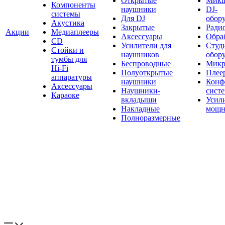
Открытые
Мик
Компоненты
наушники
DJ-
системы
Для DJ
обор
Акустика
Закрытые
Ради
Акции
Медиаплееры
Аксессуары
Обраб
CD
Усилители для
Студ
Стойки и
наушников
обор
тумбы для
Беспроводные
Микр
Hi-Fi
Полуоткрытые
Плее
аппаратуры
наушники
Конф
Аксессуары
Наушники-
сист
Караоке
вкладыши
Усил
Накладные
мощн
Полноразмерные