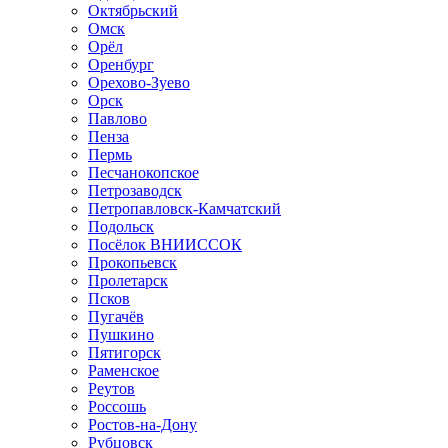
Октябрьский
Омск
Орёл
Оренбург
Орехово-Зуево
Орск
Павлово
Пенза
Пермь
Песчанокопское
Петрозаводск
Петропавловск-Камчатский
Подольск
Посёлок ВНИИССОК
Прокопьевск
Пролетарск
Псков
Пугачёв
Пушкино
Пятигорск
Раменское
Реутов
Россошь
Ростов-на-Дону
Рубцовск