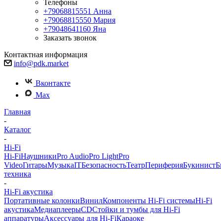
Телефоны
+79068815551
Анна
+79068815550
Мария
+79048641160
Яна
Заказать звонок
Контактная информация
info@pdk.market
Вконтакте
Max
Главная
-
Каталог
-
Hi-Fi
Hi-Fi
Наушники
Pro Audio
Pro Light
Pro
Video
Гитары
Музыка
IT
Безопасность
Театр
Периферия
Букинист
Б
техника
-
Hi-Fi акустика
Портативные колонки
Винил
Компоненты Hi-Fi системы
Hi-Fi
акустика
Медиаплееры
CD
Стойки и тумбы для Hi-Fi
аппаратуры
Аксессуары для Hi-Fi
Караоке