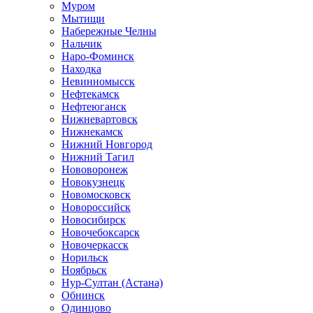
Муром
Мытищи
Набережные Челны
Нальчик
Наро-Фоминск
Находка
Невинномысск
Нефтекамск
Нефтеюганск
Нижневартовск
Нижнекамск
Нижний Новгород
Нижний Тагил
Нововоронеж
Новокузнецк
Новомосковск
Новороссийск
Новосибирск
Новочебоксарск
Новочеркасск
Норильск
Ноябрьск
Нур-Султан (Астана)
Обнинск
Одинцово