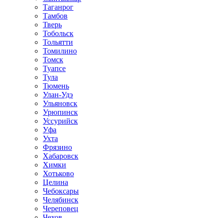
Таганрог
Тамбов
Тверь
Тобольск
Тольятти
Томилино
Томск
Туапсе
Тула
Тюмень
Улан-Удэ
Ульяновск
Урюпинск
Уссурийск
Уфа
Ухта
Фрязино
Хабаровск
Химки
Хотьково
Целина
Чебоксары
Челябинск
Череповец
Чехов