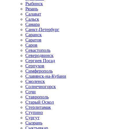
Рыбинск
Рязань
Салават
Сальск
Самара
Санкт-Петербург
Саранск
Саратов
Саров
Севастополь
Северодвинск
Сергиев Посад
Серпухов
Симферополь
Славянск-на-Кубани
Смоленск
Солнечногорск
Сочи
Ставрополь
Старый Оскол
Стерлитамак
Ступино
Сургут
Сызрань
Сыктывкар