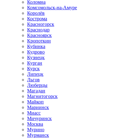
Коломна
Комсомольск-на-Амуре
Королёв
Кострома
Красногорск
Краснодар
Красноярск
Кропоткин
Кубинка
Кудрово
Кузнецк
Курган
Курск
Липецк
Льгов
Люберцы
Магадан
Магнитогорск
Майкоп
Мариинск
Миасс
Мичуринск
Москва
Мурино
Мурманск