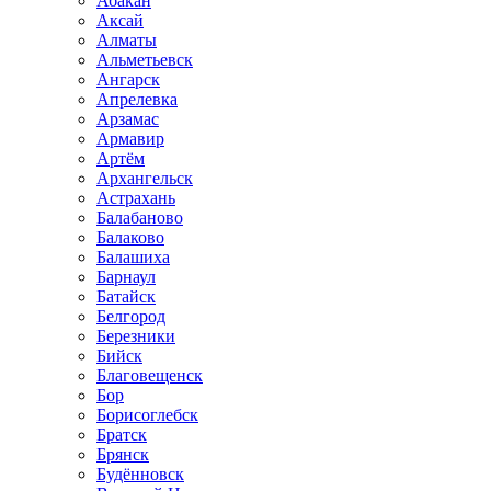
Абакан
Аксай
Алматы
Альметьевск
Ангарск
Апрелевка
Арзамас
Армавир
Артём
Архангельск
Астрахань
Балабаново
Балаково
Балашиха
Барнаул
Батайск
Белгород
Березники
Бийск
Благовещенск
Бор
Борисоглебск
Братск
Брянск
Будённовск