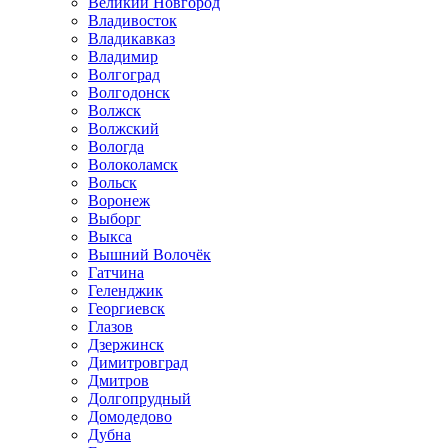
Великий Новгород
Владивосток
Владикавказ
Владимир
Волгоград
Волгодонск
Волжск
Волжский
Вологда
Волоколамск
Вольск
Воронеж
Выборг
Выкса
Вышний Волочёк
Гатчина
Геленджик
Георгиевск
Глазов
Дзержинск
Димитровград
Дмитров
Долгопрудный
Домодедово
Дубна