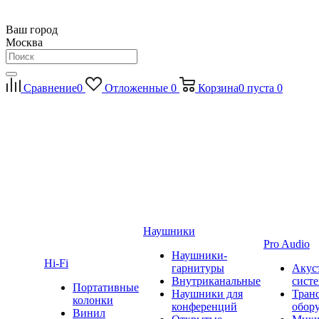
Ваш город
Москва
Сравнение
0
Отложенные
0
Корзина
0
пуста
0
Наушники
Pro Audio
Наушники-
Hi-Fi
гарнитуры
Акус
Внутриканальные
сист
Портативные
Наушники для
Тран
колонки
конференций
обор
Винил