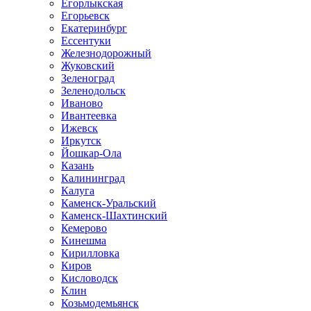
Егорлыкская
Егорьевск
Екатеринбург
Ессентуки
Железнодорожный
Жуковский
Зеленоград
Зеленодольск
Иваново
Ивантеевка
Ижевск
Иркутск
Йошкар-Ола
Казань
Калининград
Калуга
Каменск-Уральский
Каменск-Шахтинский
Кемерово
Кинешма
Кирилловка
Киров
Кисловодск
Клин
Козьмодемьянск