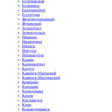
Егорлыкская
Егорьевск
Екатеринбург
Ессентуки
Железнодорожный
Жуковский
Зеленоград
Зеленодольск
Иваново
Ивантеевка
Ижевск
Иркутск
Йошкар-Ола
Казань
Калининград
Калуга
Каменск-Уральский
Каменск-Шахтинский
Кемерово
Кинешма
Кирилловка
Киров
Кисловодск
Клин
Козьмодемьянск