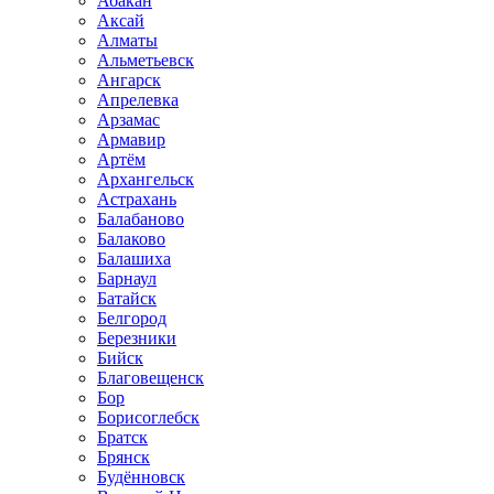
Абакан
Аксай
Алматы
Альметьевск
Ангарск
Апрелевка
Арзамас
Армавир
Артём
Архангельск
Астрахань
Балабаново
Балаково
Балашиха
Барнаул
Батайск
Белгород
Березники
Бийск
Благовещенск
Бор
Борисоглебск
Братск
Брянск
Будённовск