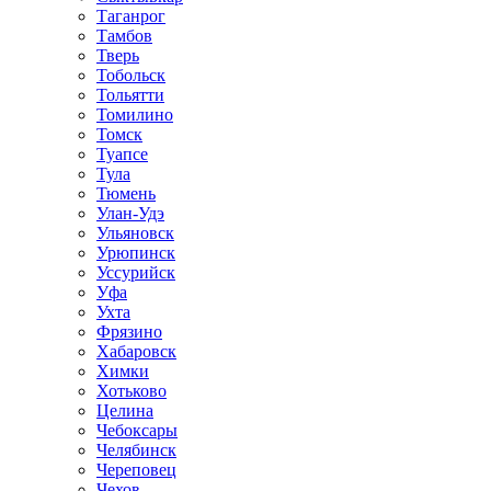
Таганрог
Тамбов
Тверь
Тобольск
Тольятти
Томилино
Томск
Туапсе
Тула
Тюмень
Улан-Удэ
Ульяновск
Урюпинск
Уссурийск
Уфа
Ухта
Фрязино
Хабаровск
Химки
Хотьково
Целина
Чебоксары
Челябинск
Череповец
Чехов