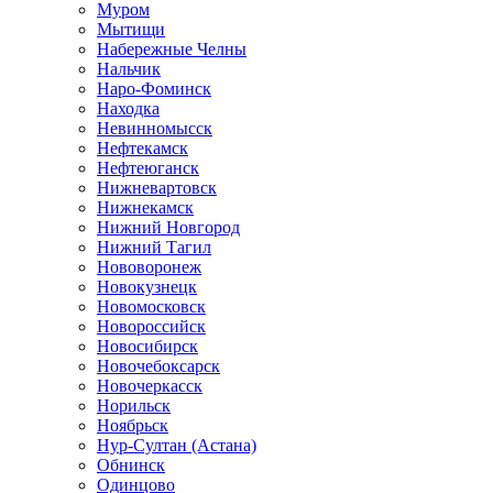
Муром
Мытищи
Набережные Челны
Нальчик
Наро-Фоминск
Находка
Невинномысск
Нефтекамск
Нефтеюганск
Нижневартовск
Нижнекамск
Нижний Новгород
Нижний Тагил
Нововоронеж
Новокузнецк
Новомосковск
Новороссийск
Новосибирск
Новочебоксарск
Новочеркасск
Норильск
Ноябрьск
Нур-Султан (Астана)
Обнинск
Одинцово