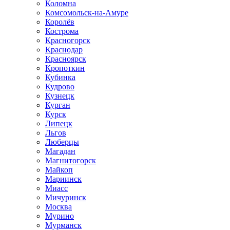
Коломна
Комсомольск-на-Амуре
Королёв
Кострома
Красногорск
Краснодар
Красноярск
Кропоткин
Кубинка
Кудрово
Кузнецк
Курган
Курск
Липецк
Льгов
Люберцы
Магадан
Магнитогорск
Майкоп
Мариинск
Миасс
Мичуринск
Москва
Мурино
Мурманск