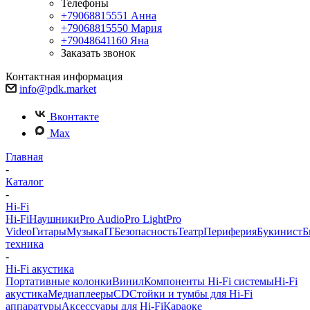
Телефоны
+79068815551
Анна
+79068815550
Мария
+79048641160
Яна
Заказать звонок
Контактная информация
info@pdk.market
Вконтакте
Max
Главная
-
Каталог
-
Hi-Fi
Hi-Fi
Наушники
Pro Audio
Pro Light
Pro
Video
Гитары
Музыка
IT
Безопасность
Театр
Периферия
Букинист
Б
техника
-
Hi-Fi акустика
Портативные колонки
Винил
Компоненты Hi-Fi системы
Hi-Fi
акустика
Медиаплееры
CD
Стойки и тумбы для Hi-Fi
аппаратуры
Аксессуары для Hi-Fi
Караоке