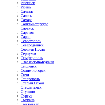
Рыбинск
Рязань
Салават
Сальск
Самара
Санкт-Петербург
Саранск
Саратов
Саров
Севастополь
Северодвинск
Сергиев Посад
Серпухов
Симферополь
Славянск-на-Кубани
Смоленск
Солнечногорск
Сочи
Ставрополь
Старый Оскол
Стерлитамак
Ступино
Сургут
Сызрань
Сыктывкар