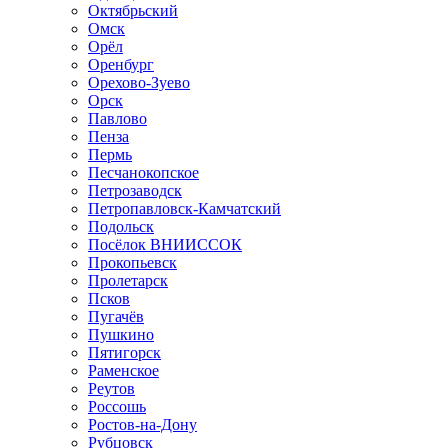
Октябрьский
Омск
Орёл
Оренбург
Орехово-Зуево
Орск
Павлово
Пенза
Пермь
Песчанокопское
Петрозаводск
Петропавловск-Камчатский
Подольск
Посёлок ВНИИССОК
Прокопьевск
Пролетарск
Псков
Пугачёв
Пушкино
Пятигорск
Раменское
Реутов
Россошь
Ростов-на-Дону
Рубцовск