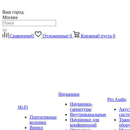
Ваш город
Москва
Сравнение
0
Отложенные
0
Корзина
0
пуста
0
Наушники
Pro Audio
Наушники-
Hi-Fi
гарнитуры
Акус
Внутриканальные
сист
Портативные
Наушники для
Тран
колонки
конференций
обор
Винил