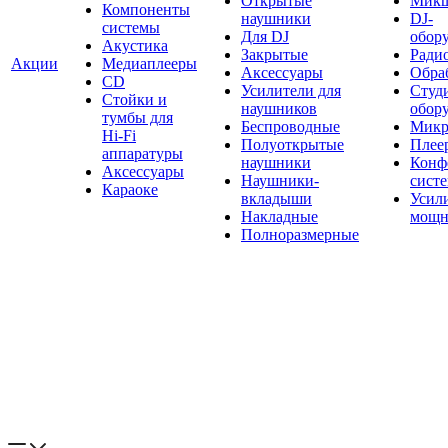
Открытые
Мик
Компоненты
наушники
DJ-
системы
Для DJ
обор
Акустика
Закрытые
Ради
Акции
Медиаплееры
Аксессуары
Обраб
CD
Усилители для
Студ
Стойки и
наушников
обор
тумбы для
Беспроводные
Микр
Hi-Fi
Полуоткрытые
Плее
аппаратуры
наушники
Конф
Аксессуары
Наушники-
сист
Караоке
вкладыши
Усил
Накладные
мощн
Полноразмерные