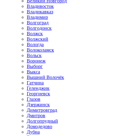
Великий Новгород
Владивосток
Владикавказ
Владимир
Волгоград
Волгодонск
Волжск
Волжский
Вологда
Волоколамск
Вольск
Воронеж
Выборг
Выкса
Вышний Волочёк
Гатчина
Геленджик
Георгиевск
Глазов
Дзержинск
Димитровград
Дмитров
Долгопрудный
Домодедово
Дубна