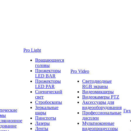
Pro Light
Вращающиеся
головы
Прожекторы
Pro Video
LED BAR
Прожекторы
Светодиодные
LED PAR
RGB экраны
Сценический
Видеомикшеры
свет
Видеокамеры PTZ
Стробоскопы
Аксессуары для
Зеркальные
видеооборудования
тические
Гит
шары
Профессиональные
емы
Пинспоты
дисплеи
сляционное
Лазеры
Мультиоконные
удование
Ленты
видеопроцессоры