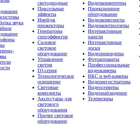
шеры
светодиодные
Видеоконвертеры
Пиксельные
Проекционное
удование
эффекты
оборудование
осистемы
Имейдж
Видеокомплекты
отка звука
прожекторы
Видеоконтроллеры
ийное
Генераторы
Интерактивные
удование
спецэффектов
панели
офоны
Силовое
Интерактивные
ры
световое
доски
еренц-
оборудование
Видеорекордеры
емы
Управление
Фотоаппараты
ители
светом
Профессиональные
ости
DJ-серия
видеокамеры
Технологическое
ВКС и веб-камеры
освещение
Видеорегистраторы
Световые
Видеосерверы
комплекты
Видеонаблюдение
Аксессуары для
Телевизоры
светового
оборудования
Прочее световое
оборудование