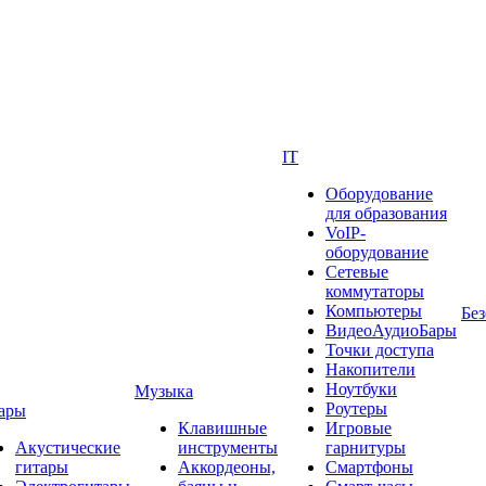
IT
Оборудование
для образования
VoIP-
оборудование
Сетевые
коммутаторы
Компьютеры
Без
ВидеоАудиоБары
Точки доступа
Накопители
Ноутбуки
Музыка
Роутеры
ары
Клавишные
Игровые
Акустические
инструменты
гарнитуры
гитары
Аккордеоны,
Смартфоны