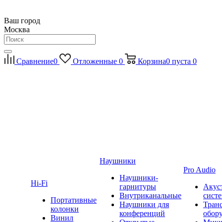
Ваш город
Москва
Сравнение
0
Отложенные
0
Корзина
0
пуста
0
Наушники
Pro Audio
Наушники-
Hi-Fi
гарнитуры
Акус
Внутриканальные
сист
Портативные
Наушники для
Тран
колонки
конференций
обор
Винил