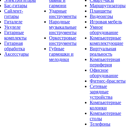
Электрогитары
баяны и
Смарт-часы
Бас-гитары
гармони
Маршрутизаторы
Сайлент-
Ударные
Планшеты
гитары
инструменты
Видеоигры
Гиталеле
Народные
Игровая мебель
Укулеле
музыкальные
Умное
Гитарные
инструменты
оборудование
комплекты
Оркестровые
Компьютерные
Гитарная
инструменты
комплектующие
обработка
Губные
Виртуальная
Аксессуары
гармошки и
реальность
мелодики
Компьютерная
периферия
Офисное
оборудование
Фитнес-браслеты
Сетевые
зарядные
устройства
Компьютерные
колонки
Компьютерные
столы
Телефоны