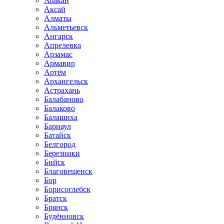
Абакан
Аксай
Алматы
Альметьевск
Ангарск
Апрелевка
Арзамас
Армавир
Артём
Архангельск
Астрахань
Балабаново
Балаково
Балашиха
Барнаул
Батайск
Белгород
Березники
Бийск
Благовещенск
Бор
Борисоглебск
Братск
Брянск
Будённовск