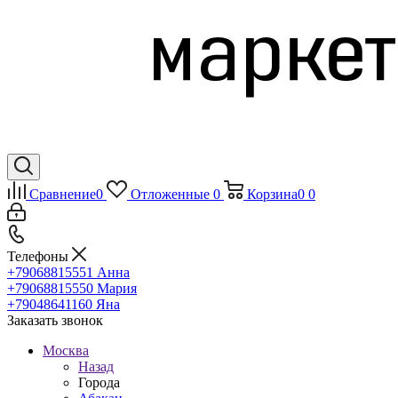
Сравнение
0
Отложенные
0
Корзина
0
0
Телефоны
+79068815551
Анна
+79068815550
Мария
+79048641160
Яна
Заказать звонок
Москва
Назад
Города