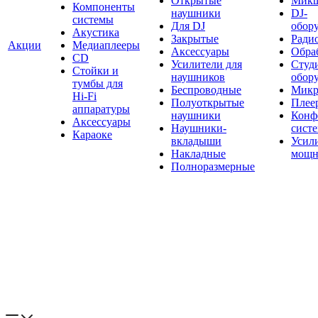
Открытые
Мик
Компоненты
наушники
DJ-
системы
Для DJ
обор
Акустика
Закрытые
Ради
Акции
Медиаплееры
Аксессуары
Обраб
CD
Усилители для
Студ
Стойки и
наушников
обор
тумбы для
Беспроводные
Микр
Hi-Fi
Полуоткрытые
Плее
аппаратуры
наушники
Конф
Аксессуары
Наушники-
сист
Караоке
вкладыши
Усил
Накладные
мощн
Полноразмерные