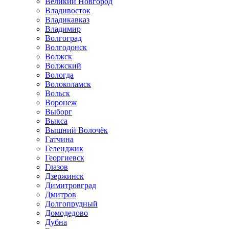
Великий Новгород
Владивосток
Владикавказ
Владимир
Волгоград
Волгодонск
Волжск
Волжский
Вологда
Волоколамск
Вольск
Воронеж
Выборг
Выкса
Вышний Волочёк
Гатчина
Геленджик
Георгиевск
Глазов
Дзержинск
Димитровград
Дмитров
Долгопрудный
Домодедово
Дубна