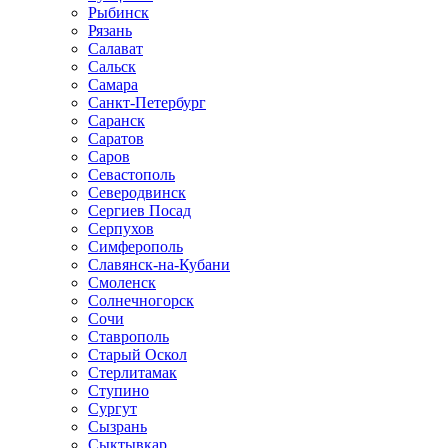
Рыбинск
Рязань
Салават
Сальск
Самара
Санкт-Петербург
Саранск
Саратов
Саров
Севастополь
Северодвинск
Сергиев Посад
Серпухов
Симферополь
Славянск-на-Кубани
Смоленск
Солнечногорск
Сочи
Ставрополь
Старый Оскол
Стерлитамак
Ступино
Сургут
Сызрань
Сыктывкар