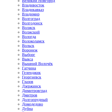
Великий Новгород
Владивосток
Владикавказ
Владимир
Волгоград
Волгодонск
Волжск
Волжский
Вологда
Волоколамск
Вольск
Воронеж
Выборг
Выкса
Вышний Волочёк
Гатчина
Геленджик
Георгиевск
Глазов
Дзержинск
Димитровград
Дмитров
Долгопрудный
Домодедово
Дубна