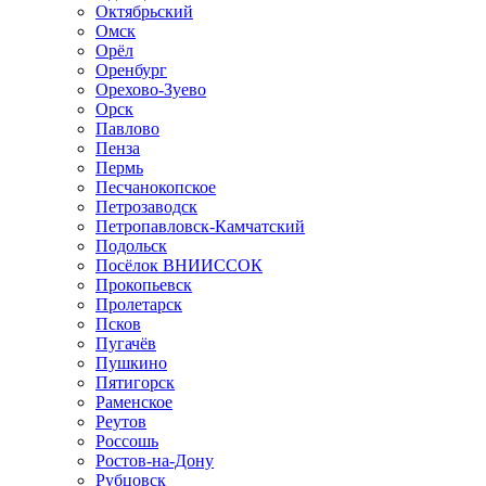
Октябрьский
Омск
Орёл
Оренбург
Орехово-Зуево
Орск
Павлово
Пенза
Пермь
Песчанокопское
Петрозаводск
Петропавловск-Камчатский
Подольск
Посёлок ВНИИССОК
Прокопьевск
Пролетарск
Псков
Пугачёв
Пушкино
Пятигорск
Раменское
Реутов
Россошь
Ростов-на-Дону
Рубцовск