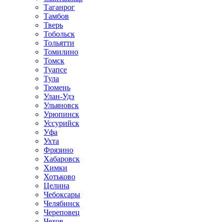
Таганрог
Тамбов
Тверь
Тобольск
Тольятти
Томилино
Томск
Туапсе
Тула
Тюмень
Улан-Удэ
Ульяновск
Урюпинск
Уссурийск
Уфа
Ухта
Фрязино
Хабаровск
Химки
Хотьково
Целина
Чебоксары
Челябинск
Череповец
Чехов