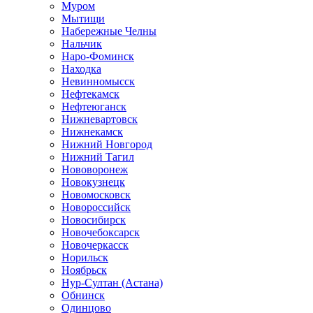
Муром
Мытищи
Набережные Челны
Нальчик
Наро-Фоминск
Находка
Невинномысск
Нефтекамск
Нефтеюганск
Нижневартовск
Нижнекамск
Нижний Новгород
Нижний Тагил
Нововоронеж
Новокузнецк
Новомосковск
Новороссийск
Новосибирск
Новочебоксарск
Новочеркасск
Норильск
Ноябрьск
Нур-Султан (Астана)
Обнинск
Одинцово