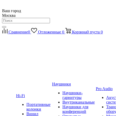
Ваш город
Москва
Сравнение
0
Отложенные
0
Корзина
0
пуста
0
Наушники
Pro Audio
Наушники-
Hi-Fi
гарнитуры
Акус
Внутриканальные
сист
Портативные
Наушники для
Тран
колонки
конференций
обор
Винил