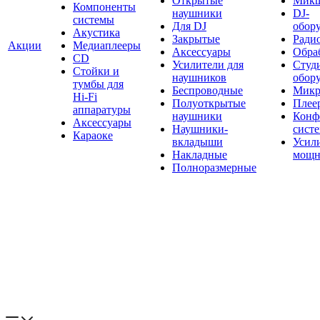
Открытые
Мик
Компоненты
наушники
DJ-
системы
Для DJ
обор
Акустика
Закрытые
Ради
Акции
Медиаплееры
Аксессуары
Обраб
CD
Усилители для
Студ
Стойки и
наушников
обор
тумбы для
Беспроводные
Микр
Hi-Fi
Полуоткрытые
Плее
аппаратуры
наушники
Конф
Аксессуары
Наушники-
сист
Караоке
вкладыши
Усил
Накладные
мощн
Полноразмерные