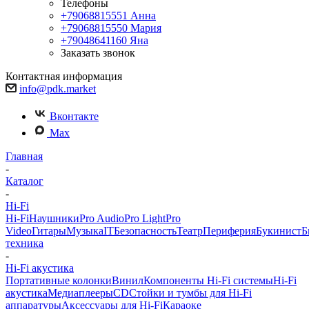
Телефоны
+79068815551
Анна
+79068815550
Мария
+79048641160
Яна
Заказать звонок
Контактная информация
info@pdk.market
Вконтакте
Max
Главная
-
Каталог
-
Hi-Fi
Hi-Fi
Наушники
Pro Audio
Pro Light
Pro
Video
Гитары
Музыка
IT
Безопасность
Театр
Периферия
Букинист
Б
техника
-
Hi-Fi акустика
Портативные колонки
Винил
Компоненты Hi-Fi системы
Hi-Fi
акустика
Медиаплееры
CD
Стойки и тумбы для Hi-Fi
аппаратуры
Аксессуары для Hi-Fi
Караоке