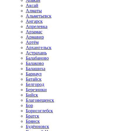
Абакан
Аксай
Алматы
Альметьевск
Ангарск
Апрелевка
Арзамас
Армавир
Артём
Архангельск
Астрахань
Балабаново
Балаково
Балашиха
Барнаул
Батайск
Белгород
Березники
Бийск
Благовещенск
Бор
Борисоглебск
Братск
Брянск
Будённовск