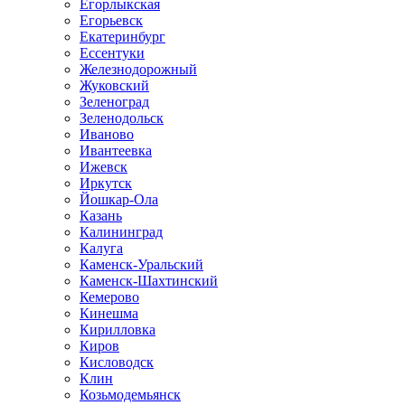
Егорлыкская
Егорьевск
Екатеринбург
Ессентуки
Железнодорожный
Жуковский
Зеленоград
Зеленодольск
Иваново
Ивантеевка
Ижевск
Иркутск
Йошкар-Ола
Казань
Калининград
Калуга
Каменск-Уральский
Каменск-Шахтинский
Кемерово
Кинешма
Кирилловка
Киров
Кисловодск
Клин
Козьмодемьянск