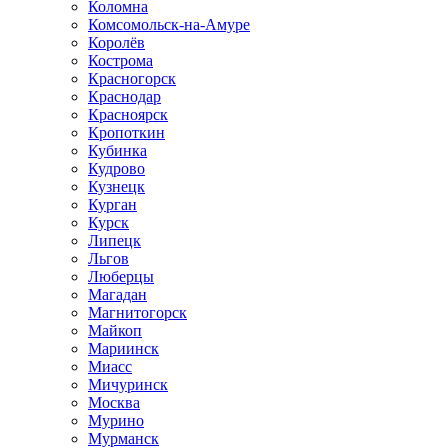
Коломна
Комсомольск-на-Амуре
Королёв
Кострома
Красногорск
Краснодар
Красноярск
Кропоткин
Кубинка
Кудрово
Кузнецк
Курган
Курск
Липецк
Льгов
Люберцы
Магадан
Магнитогорск
Майкоп
Мариинск
Миасс
Мичуринск
Москва
Мурино
Мурманск